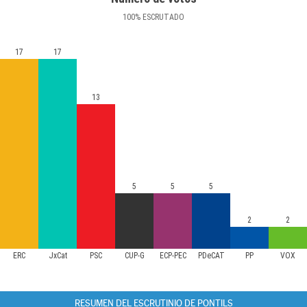
100
%
ESCRUTADO
17
17
13
5
5
5
2
2
ERC
JxCat
PSC
CUP-G
ECP-PEC
PDeCAT
PP
VOX
RESUMEN DEL ESCRUTINIO DE PONTILS