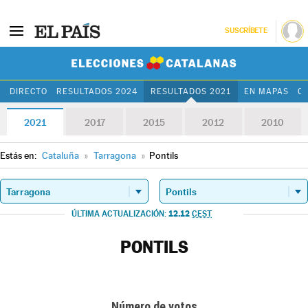
SUSCRÍBETE
Elecciones Cat
DIRECTO
RESULTADOS 2024
RESULTADOS 2021
EN MAPAS
C
2021
2017
2015
2012
2010
Estás en:
Cataluña
»
Tarragona
»
Pontils
12.12
ÚLTIMA ACTUALIZACIÓN:
CEST
PONTILS
Número de votos