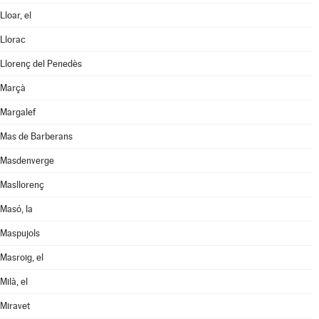
Lloar, el
Llorac
Llorenç del Penedès
Marçà
Margalef
Mas de Barberans
Masdenverge
Masllorenç
Masó, la
Maspujols
Masroig, el
Milà, el
Miravet