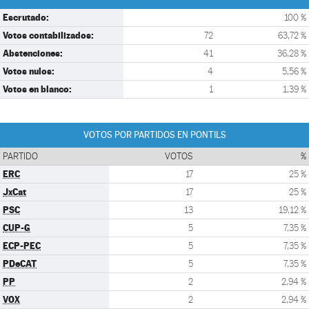
Escrutado:
100 %
Votos contabilizados:
72
63,72 %
Abstenciones:
41
36,28 %
Votos nulos:
4
5,56 %
Votos en blanco:
1
1,39 %
VOTOS POR PARTIDOS EN PONTILS
PARTIDO
VOTOS
%
ERC
17
25 %
JxCat
17
25 %
PSC
13
19,12 %
CUP-G
5
7,35 %
ECP-PEC
5
7,35 %
PDeCAT
5
7,35 %
PP
2
2,94 %
VOX
2
2,94 %