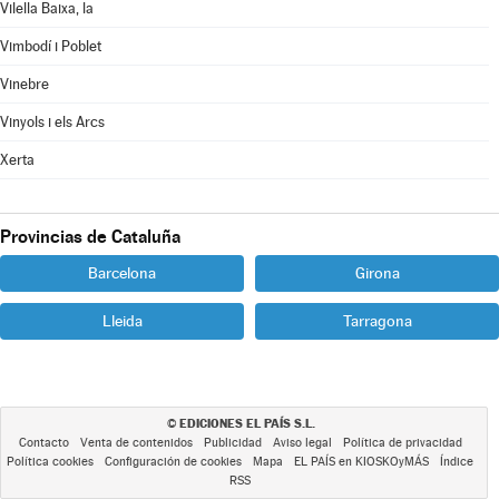
Vilella Baixa, la
Vimbodí i Poblet
Vinebre
Vinyols i els Arcs
Xerta
Provincias de Cataluña
Barcelona
Girona
Lleida
Tarragona
EDICIONES EL PAÍS S.L.
©
Contacto
Venta de contenidos
Publicidad
Aviso legal
Política de privacidad
Política cookies
Configuración de cookies
Mapa
EL PAÍS en KIOSKOyMÁS
Índice
RSS