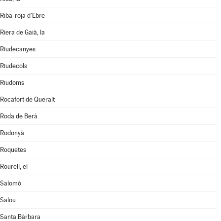
Riba-roja d'Ebre
Riera de Gaià, la
Riudecanyes
Riudecols
Riudoms
Rocafort de Queralt
Roda de Berà
Rodonyà
Roquetes
Rourell, el
Salomó
Salou
Santa Bàrbara