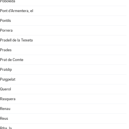
Poboleda
Pont d'Armentera, el
Pontils
Porrera
Pradell de la Teixeta
Prades
Prat de Comte
Pratdip
Puigpelat
Querol
Rasquera
Renau
Reus
Riba, la