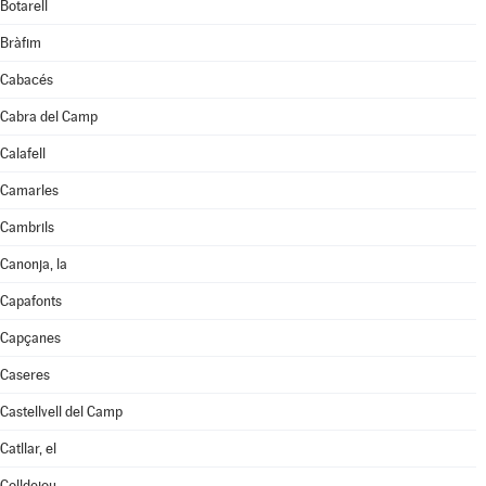
Botarell
Bràfim
Cabacés
Cabra del Camp
Calafell
Camarles
Cambrils
Canonja, la
Capafonts
Capçanes
Caseres
Castellvell del Camp
Catllar, el
Colldejou