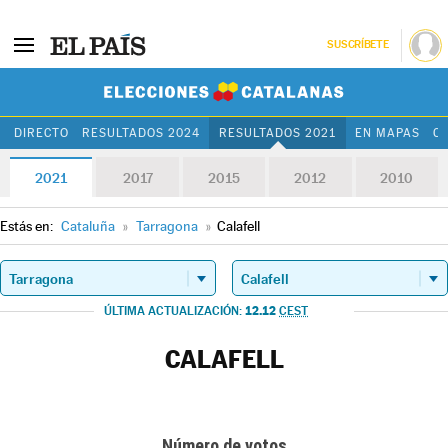
SUSCRÍBETE
Elecciones Cat
DIRECTO
RESULTADOS 2024
RESULTADOS 2021
EN MAPAS
C
2021
2017
2015
2012
2010
Estás en:
Cataluña
»
Tarragona
»
Calafell
12.12
ÚLTIMA ACTUALIZACIÓN:
CEST
CALAFELL
Número de votos