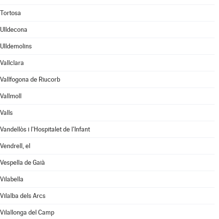
Tortosa
Ulldecona
Ulldemolins
Vallclara
Vallfogona de Riucorb
Vallmoll
Valls
Vandellòs i l'Hospitalet de l'Infant
Vendrell, el
Vespella de Gaià
Vilabella
Vilalba dels Arcs
Vilallonga del Camp