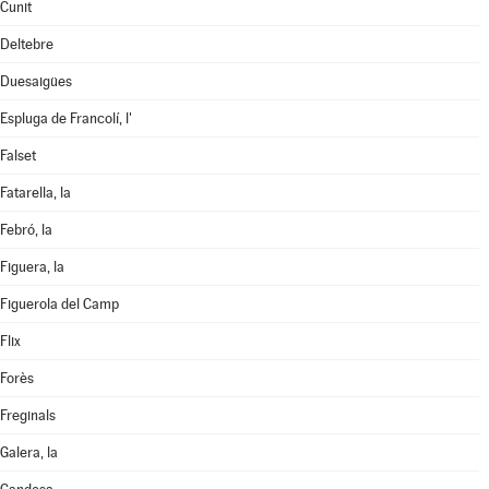
Cunit
Deltebre
Duesaigües
Espluga de Francolí, l'
Falset
Fatarella, la
Febró, la
Figuera, la
Figuerola del Camp
Flix
Forès
Freginals
Galera, la