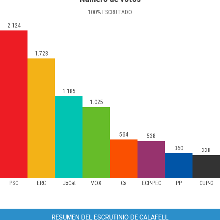
100
%
ESCRUTADO
2.124
1.728
1.185
1.025
564
538
360
338
PSC
ERC
JxCat
VOX
Cs
ECP-PEC
PP
CUP-G
RESUMEN DEL ESCRUTINIO DE CALAFELL