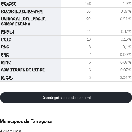
PDeCAT
156
1,9 %
RECORTES CERO-GV-M
30
0,37 %
UNIDOS SI - DEf - PDSJE -
20
0,24 %
SOMOS ESPAÑA
PUM+J
14
0,17 %
PCTC
13
0,16 %
PNC
8
0,1 %
FNC
7
0,09 %
MPIC
6
0,07 %
SOM TERRES DE L'EBRE
6
0,07 %
M.C.R.
3
0,04 %
Descárgate los datos en xml
Municipios de Tarragona
Aiguamúrcia