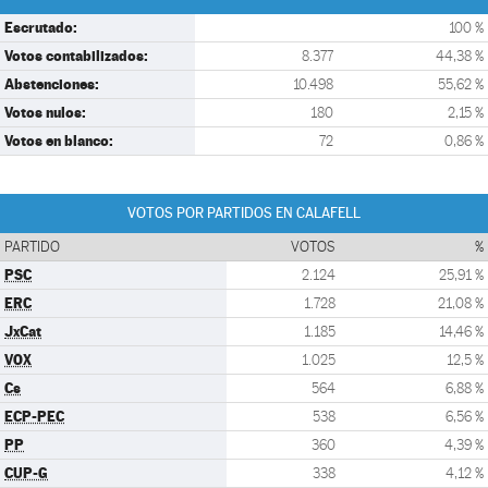
Escrutado:
100 %
Votos contabilizados:
8.377
44,38 %
Abstenciones:
10.498
55,62 %
Votos nulos:
180
2,15 %
Votos en blanco:
72
0,86 %
VOTOS POR PARTIDOS EN CALAFELL
PARTIDO
VOTOS
%
PSC
2.124
25,91 %
ERC
1.728
21,08 %
JxCat
1.185
14,46 %
VOX
1.025
12,5 %
Cs
564
6,88 %
ECP-PEC
538
6,56 %
PP
360
4,39 %
CUP-G
338
4,12 %