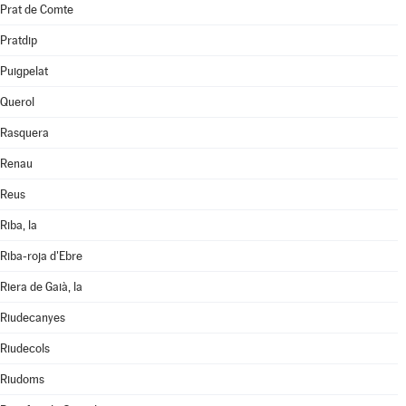
Prat de Comte
Pratdip
Puigpelat
Querol
Rasquera
Renau
Reus
Riba, la
Riba-roja d'Ebre
Riera de Gaià, la
Riudecanyes
Riudecols
Riudoms