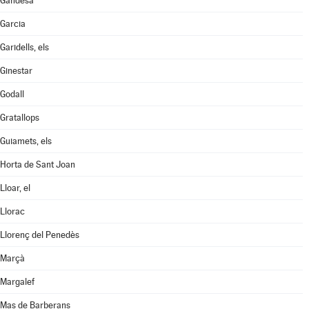
Gandesa
Garcia
Garidells, els
Ginestar
Godall
Gratallops
Guiamets, els
Horta de Sant Joan
Lloar, el
Llorac
Llorenç del Penedès
Marçà
Margalef
Mas de Barberans