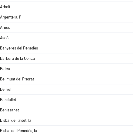
Arbolí
Argentera, l'
Arnes
Ascó
Banyeres del Penedès
Barberà de la Conca
Batea
Bellmunt del Priorat
Bellvei
Benifallet
Benissanet
Bisbal de Falset, la
Bisbal del Penedès, la