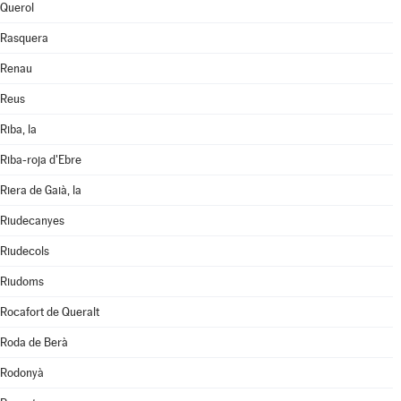
Querol
Rasquera
Renau
Reus
Riba, la
Riba-roja d'Ebre
Riera de Gaià, la
Riudecanyes
Riudecols
Riudoms
Rocafort de Queralt
Roda de Berà
Rodonyà