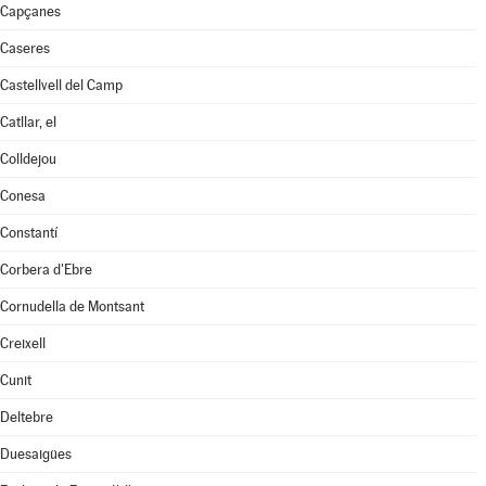
Capçanes
Caseres
Castellvell del Camp
Catllar, el
Colldejou
Conesa
Constantí
Corbera d'Ebre
Cornudella de Montsant
Creixell
Cunit
Deltebre
Duesaigües