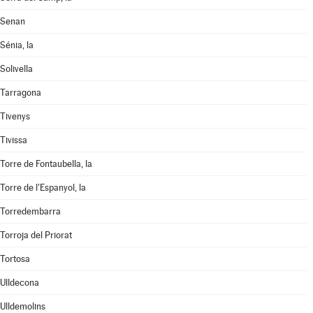
Senan
Sénia, la
Solivella
Tarragona
Tivenys
Tivissa
Torre de Fontaubella, la
Torre de l'Espanyol, la
Torredembarra
Torroja del Priorat
Tortosa
Ulldecona
Ulldemolins