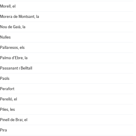
Morell, el
Morera de Montsant, la
Nou de Gaià, la
Nulles
Pallaresos, els
Palma d'Ebre, la
Passanant i Belltall
Paüls
Perafort
Perelló, el
Piles, les
Pinell de Brai, el
Pira