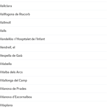
Vallclara
Vallfogona de Riucorb
Vallmoll
Valls
Vandellòs i l'Hospitalet de l'Infant
Vendrell, el
Vespella de Gaià
Vilabella
Vilalba dels Arcs
Vilallonga del Camp
Vilanova de Prades
Vilanova d'Escornalbou
Vilaplana