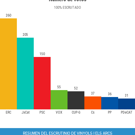
100
%
ESCRUTADO
260
205
150
55
52
37
36
31
ERC
JxCat
PSC
VOX
CUP-G
Cs
PP
PDeCAT
RESUMEN DEL ESCRUTINIO DE VINYOLS I ELS ARCS