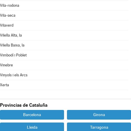
Vila-rodona
Vila-seca
Vilaverd
Vilella Alta, la
Vilella Baixa, la
Vimbodí i Poblet
Vinebre
Vinyols i els Arcs
Xerta
Provincias de Cataluña
Barcelona
Girona
Lleida
Tarragona