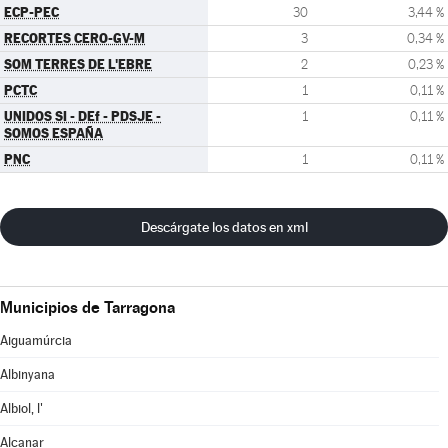
ECP-PEC
30
3,44 %
RECORTES CERO-GV-M
3
0,34 %
SOM TERRES DE L'EBRE
2
0,23 %
PCTC
1
0,11 %
UNIDOS SI - DEf - PDSJE -
1
0,11 %
SOMOS ESPAÑA
PNC
1
0,11 %
Descárgate los datos en xml
Municipios de Tarragona
Aiguamúrcia
Albinyana
Albiol, l'
Alcanar