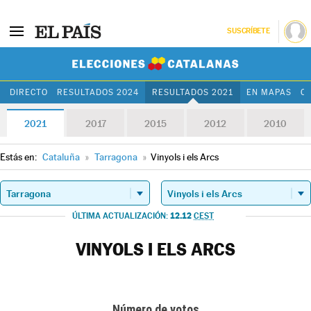
SUSCRÍBETE
Elecciones Cat
DIRECTO
RESULTADOS 2024
RESULTADOS 2021
EN MAPAS
C
2021
2017
2015
2012
2010
Estás en:
Cataluña
»
Tarragona
»
Vinyols i els Arcs
12.12
ÚLTIMA ACTUALIZACIÓN:
CEST
VINYOLS I ELS ARCS
Número de votos