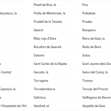
Pinell de Brai, el
Pira
assaluca, la
Pobla de Montornès, la
Poboleda
Pradell de la Teixeta
Prades
Querol
Rasquera
Riba-roja d'Ebre
Riera de Gaià, la
Rocafort de Queralt
Roda de Berà
Salomó
Salou
a
Sant Carles de la Ràpita
Sant Jaume dels D
l Comtat
Secuita, la
Selva del Camp, la
Tarragona
Tivenys
Espanyol, la
Torredembarra
Torroja del Priorat
s
Vallclara
Vallfogona de Riuco
Vandellòs i l'Hospitalet de l'Infant
Vendrell, el
Vespella de Gaià