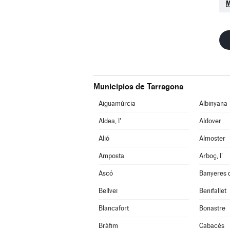
M
Municipios de Tarragona
Aiguamúrcia
Albinyana
Aldea, l'
Aldover
Alió
Almoster
Amposta
Arboç, l'
Ascó
Banyeres 
Bellvei
Benifallet
Blancafort
Bonastre
Bràfim
Cabacés