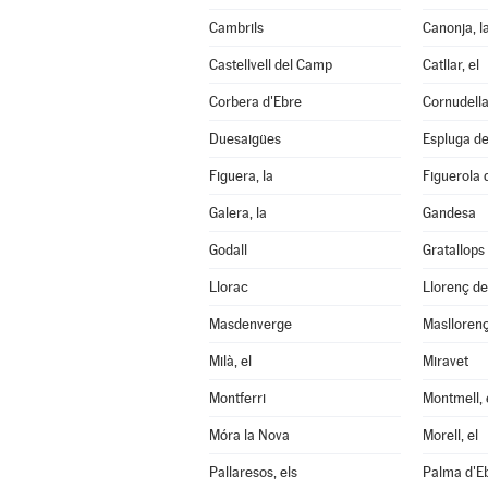
Cambrils
Canonja, l
Castellvell del Camp
Catllar, el
Corbera d'Ebre
Cornudell
Duesaigües
Espluga de 
Figuera, la
Figuerola
Galera, la
Gandesa
Godall
Gratallops
Llorac
Llorenç d
Masdenverge
Maslloren
Milà, el
Miravet
Montferri
Montmell, 
Móra la Nova
Morell, el
Pallaresos, els
Palma d'Eb