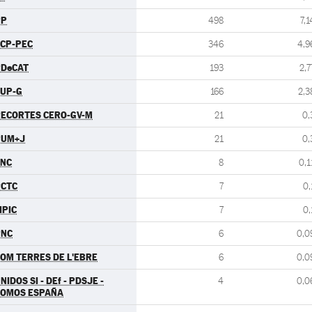
PP
498
7,1
CP-PEC
346
4,9
PDeCAT
193
2,7
UP-G
166
2,3
ECORTES CERO-GV-M
21
0,
PUM+J
21
0,
FNC
8
0,1
PCTC
7
0,
PIC
7
0,
PNC
6
0,0
OM TERRES DE L'EBRE
6
0,0
NIDOS SI - DEf - PDSJE -
4
0,0
SOMOS ESPAÑA