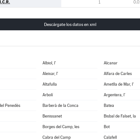
.C.R.
1
0,0
Descárgate los datos en xml
Albiol, l'
Alcanar
Aleixar, l'
Alfara de Carles
Altafulla
Ametlla de Mar, l'
Arbolí
Argentera, l'
del Penedès
Barberà de la Conca
Batea
Benissanet
Bisbal de Falset, la
Borges del Camp, les
Bot
Cabra del Camp
Calafell