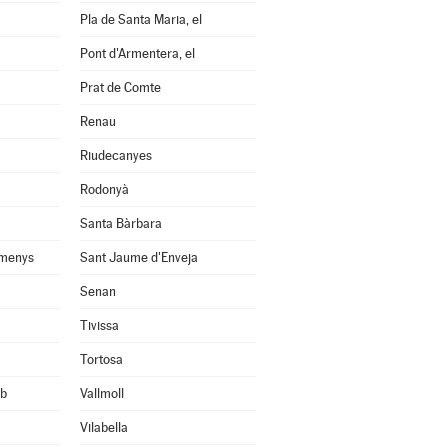
Pla de Santa Maria, el
Pont d'Armentera, el
Prat de Comte
Renau
Riudecanyes
Rodonyà
Santa Bàrbara
omenys
Sant Jaume d'Enveja
Senan
Tivissa
Tortosa
rb
Vallmoll
Vilabella