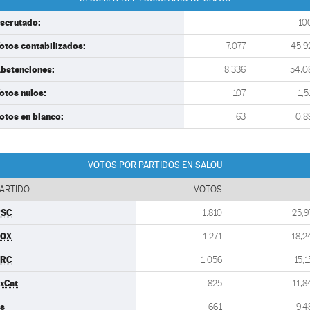
scrutado:
10
otos contabilizados:
7.077
45,9
bstenciones:
8.336
54,0
otos nulos:
107
1,5
otos en blanco:
63
0,8
VOTOS POR PARTIDOS EN SALOU
ARTIDO
VOTOS
PSC
1.810
25,9
VOX
1.271
18,2
ERC
1.056
15,1
xCat
825
11,8
s
661
9,4