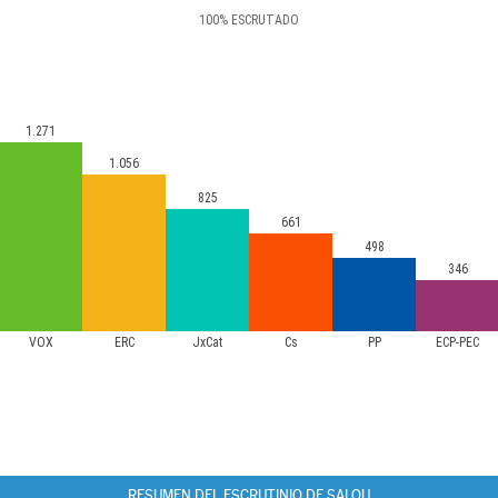
100
%
ESCRUTADO
1.271
1.056
825
661
498
346
VOX
ERC
JxCat
Cs
PP
ECP-PEC
RESUMEN DEL ESCRUTINIO DE SALOU