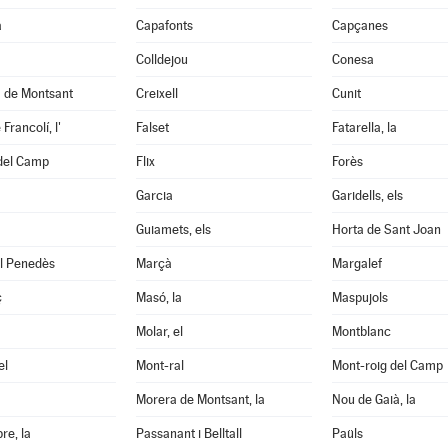
a
Capafonts
Capçanes
Colldejou
Conesa
a de Montsant
Creixell
Cunit
Francolí, l'
Falset
Fatarella, la
 del Camp
Flix
Forès
Garcia
Garidells, els
Guiamets, els
Horta de Sant Joan
el Penedès
Marçà
Margalef
ç
Masó, la
Maspujols
Molar, el
Montblanc
el
Mont-ral
Mont-roig del Camp
Morera de Montsant, la
Nou de Gaià, la
re, la
Passanant i Belltall
Paüls