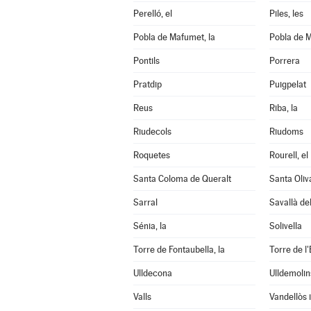
Perelló, el
Piles, les
Pobla de Mafumet, la
Pobla de M
Pontils
Porrera
Pratdip
Puigpelat
Reus
Riba, la
Riudecols
Riudoms
Roquetes
Rourell, el
Santa Coloma de Queralt
Santa Oliv
Sarral
Savallà de
Sénia, la
Solivella
Torre de Fontaubella, la
Torre de l'
Ulldecona
Ulldemolin
Valls