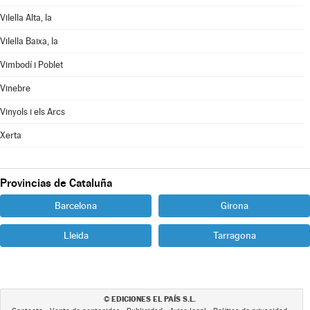
Vilella Alta, la
Vilella Baixa, la
Vimbodí i Poblet
Vinebre
Vinyols i els Arcs
Xerta
Provincias de Cataluña
Barcelona
Girona
Lleida
Tarragona
EDICIONES EL PAÍS S.L.
©