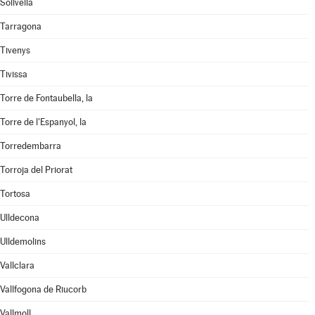
Solivella
Tarragona
Tivenys
Tivissa
Torre de Fontaubella, la
Torre de l'Espanyol, la
Torredembarra
Torroja del Priorat
Tortosa
Ulldecona
Ulldemolins
Vallclara
Vallfogona de Riucorb
Vallmoll