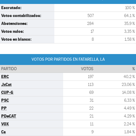
Escrutado:
100 %
Votos contabilizados:
507
64,1 %
Abstenciones:
284
35,9 %
Votos nulos:
17
3,35 %
Votos en blanco:
8
1,58 %
VOTOS POR PARTIDOS EN FATARELLA, LA
PARTIDO
VOTOS
%
ERC
197
40,2 %
JxCat
113
23,06 %
CUP-G
69
14,08 %
PSC
31
6,33 %
PP
22
4,49 %
PDeCAT
21
4,29 %
VOX
11
2,24 %
Cs
9
1,84 %