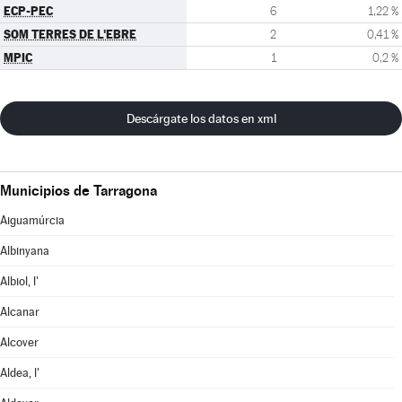
ECP-PEC
6
1,22 %
SOM TERRES DE L'EBRE
2
0,41 %
MPIC
1
0,2 %
Descárgate los datos en xml
Municipios de Tarragona
Aiguamúrcia
Albinyana
Albiol, l'
Alcanar
Alcover
Aldea, l'