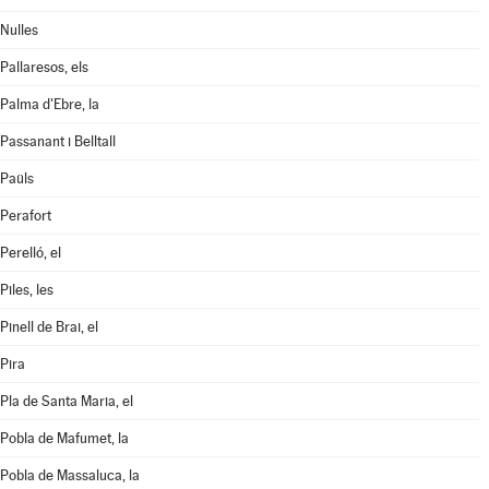
Nulles
Pallaresos, els
Palma d'Ebre, la
Passanant i Belltall
Paüls
Perafort
Perelló, el
Piles, les
Pinell de Brai, el
Pira
Pla de Santa Maria, el
Pobla de Mafumet, la
Pobla de Massaluca, la