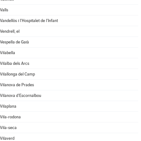
Valls
Vandellòs i l'Hospitalet de l'Infant
Vendrell, el
Vespella de Gaià
Vilabella
Vilalba dels Arcs
Vilallonga del Camp
Vilanova de Prades
Vilanova d'Escornalbou
Vilaplana
Vila-rodona
Vila-seca
Vilaverd