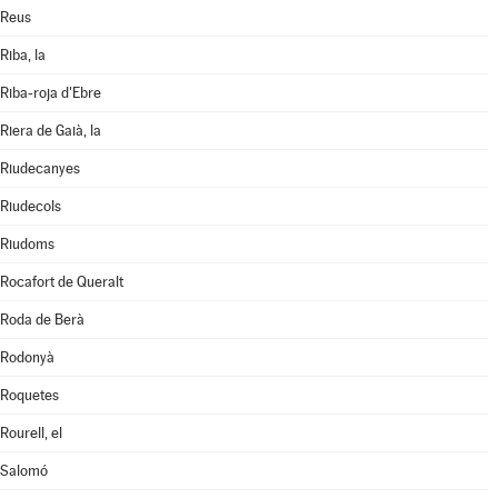
Reus
Riba, la
Riba-roja d'Ebre
Riera de Gaià, la
Riudecanyes
Riudecols
Riudoms
Rocafort de Queralt
Roda de Berà
Rodonyà
Roquetes
Rourell, el
Salomó