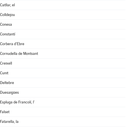
Catllar, el
Colldejou
Conesa
Constantí
Corbera d'Ebre
Cornudella de Montsant
Creixell
Cunit
Deltebre
Duesaigües
Espluga de Francolí, l'
Falset
Fatarella, la