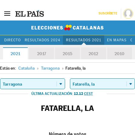
SUSCRÍBETE
Elecciones Cat
DIRECTO
RESULTADOS 2024
RESULTADOS 2021
EN MAPAS
C
2021
2017
2015
2012
2010
Estás en:
Cataluña
»
Tarragona
»
Fatarella, la
12.12
ÚLTIMA ACTUALIZACIÓN:
CEST
FATARELLA, LA
Número de votos