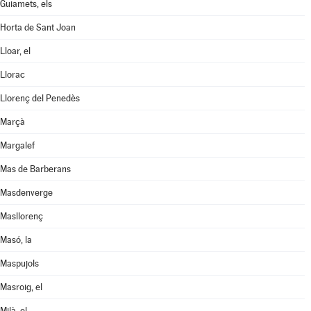
Guiamets, els
Horta de Sant Joan
Lloar, el
Llorac
Llorenç del Penedès
Marçà
Margalef
Mas de Barberans
Masdenverge
Masllorenç
Masó, la
Maspujols
Masroig, el
Milà, el