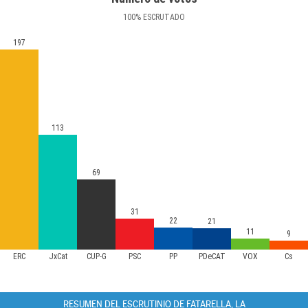
100
%
ESCRUTADO
197
113
69
31
22
21
11
9
ERC
JxCat
CUP-G
PSC
PP
PDeCAT
VOX
Cs
RESUMEN DEL ESCRUTINIO DE FATARELLA, LA