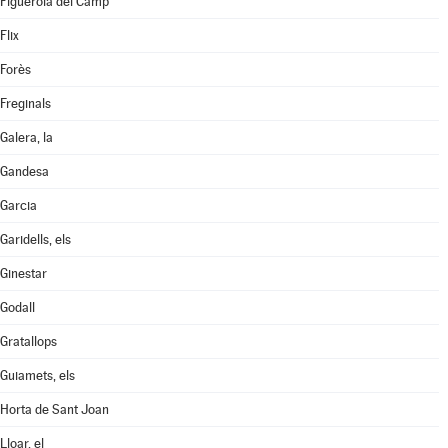
Figuerola del Camp
Flix
Forès
Freginals
Galera, la
Gandesa
Garcia
Garidells, els
Ginestar
Godall
Gratallops
Guiamets, els
Horta de Sant Joan
Lloar, el