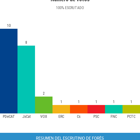
100
%
ESCRUTADO
10
8
2
1
1
1
1
1
PDeCAT
JxCat
VOX
ERC
Cs
PSC
FNC
PCTC
RESUMEN DEL ESCRUTINIO DE FORÈS