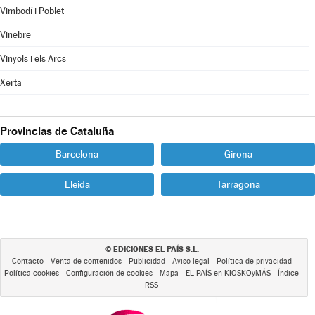
Vimbodí i Poblet
Vinebre
Vinyols i els Arcs
Xerta
Provincias de Cataluña
Barcelona
Girona
Lleida
Tarragona
EDICIONES EL PAÍS S.L.
©
Contacto
Venta de contenidos
Publicidad
Aviso legal
Política de privacidad
Política cookies
Configuración de cookies
Mapa
EL PAÍS en KIOSKOyMÁS
Índice
RSS