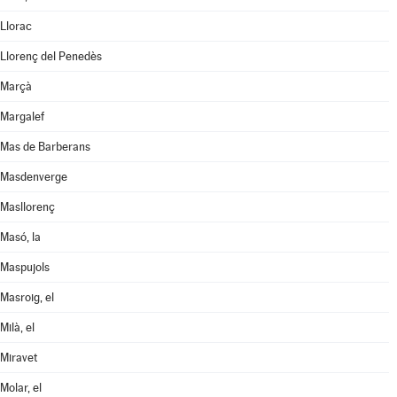
Llorac
Llorenç del Penedès
Marçà
Margalef
Mas de Barberans
Masdenverge
Masllorenç
Masó, la
Maspujols
Masroig, el
Milà, el
Miravet
Molar, el