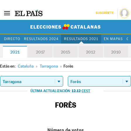
SUSCRÍBETE
Elecciones Cat
DIRECTO
RESULTADOS 2024
RESULTADOS 2021
EN MAPAS
C
2021
2017
2015
2012
2010
Estás en:
Cataluña
»
Tarragona
»
Forès
12.12
ÚLTIMA ACTUALIZACIÓN:
CEST
FORÈS
Número de votos