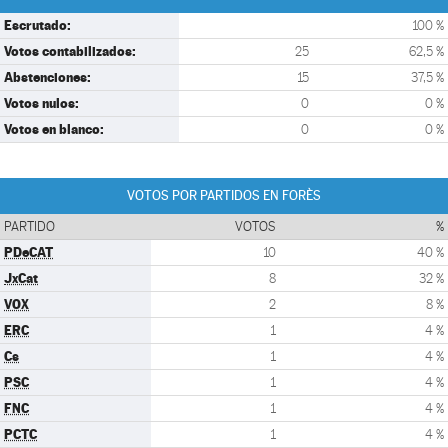
Escrutado:
100 %
Votos contabilizados:
25
62,5 %
Abstenciones:
15
37,5 %
Votos nulos:
0
0 %
Votos en blanco:
0
0 %
VOTOS POR PARTIDOS EN FORÈS
PARTIDO
VOTOS
%
PDeCAT
10
40 %
JxCat
8
32 %
VOX
2
8 %
ERC
1
4 %
Cs
1
4 %
PSC
1
4 %
FNC
1
4 %
PCTC
1
4 %