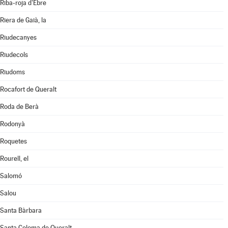
Riba-roja d'Ebre
Riera de Gaià, la
Riudecanyes
Riudecols
Riudoms
Rocafort de Queralt
Roda de Berà
Rodonyà
Roquetes
Rourell, el
Salomó
Salou
Santa Bàrbara
Santa Coloma de Queralt