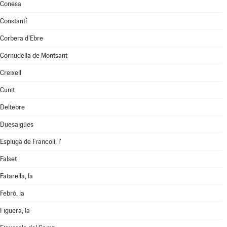
Conesa
Constantí
Corbera d'Ebre
Cornudella de Montsant
Creixell
Cunit
Deltebre
Duesaigües
Espluga de Francolí, l'
Falset
Fatarella, la
Febró, la
Figuera, la