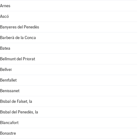
Arnes
Ascó
Banyeres del Penedès
Barberà de la Conca
Batea
Bellmunt del Priorat
Bellvei
Benifallet
Benissanet
Bisbal de Falset, la
Bisbal del Penedès, la
Blancafort
Bonastre