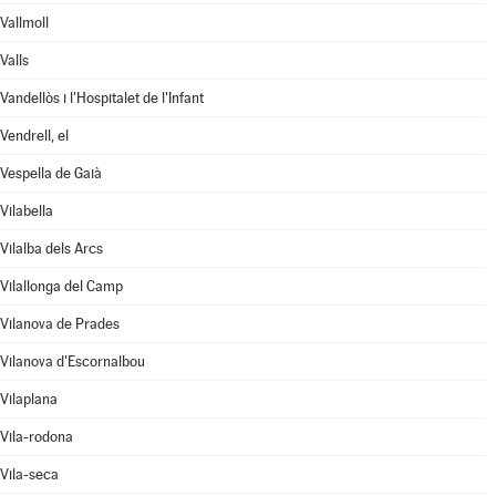
Vallmoll
Valls
Vandellòs i l'Hospitalet de l'Infant
Vendrell, el
Vespella de Gaià
Vilabella
Vilalba dels Arcs
Vilallonga del Camp
Vilanova de Prades
Vilanova d'Escornalbou
Vilaplana
Vila-rodona
Vila-seca