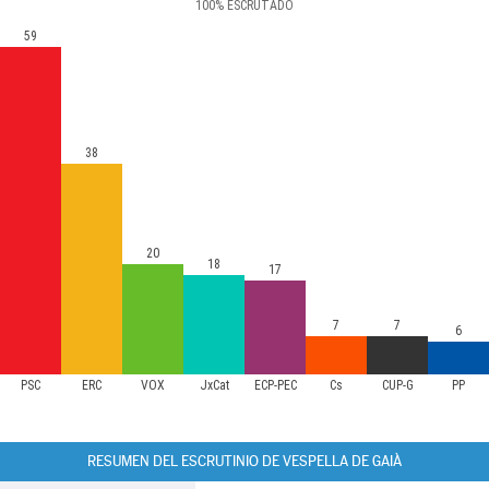
100
%
ESCRUTADO
59
38
20
18
17
7
7
6
PSC
ERC
VOX
JxCat
ECP-PEC
Cs
CUP-G
PP
RESUMEN DEL ESCRUTINIO DE VESPELLA DE GAIÀ