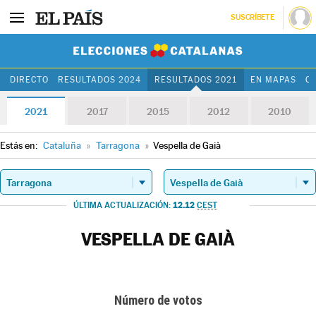
SUSCRÍBETE
Elecciones Cat
DIRECTO
RESULTADOS 2024
RESULTADOS 2021
EN MAPAS
C
2021
2017
2015
2012
2010
Estás en:
Cataluña
»
Tarragona
»
Vespella de Gaià
12.12
ÚLTIMA ACTUALIZACIÓN:
CEST
VESPELLA DE GAIÀ
Número de votos