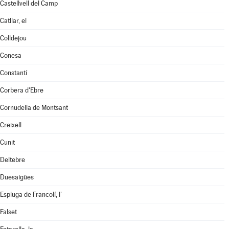
Castellvell del Camp
Catllar, el
Colldejou
Conesa
Constantí
Corbera d'Ebre
Cornudella de Montsant
Creixell
Cunit
Deltebre
Duesaigües
Espluga de Francolí, l'
Falset