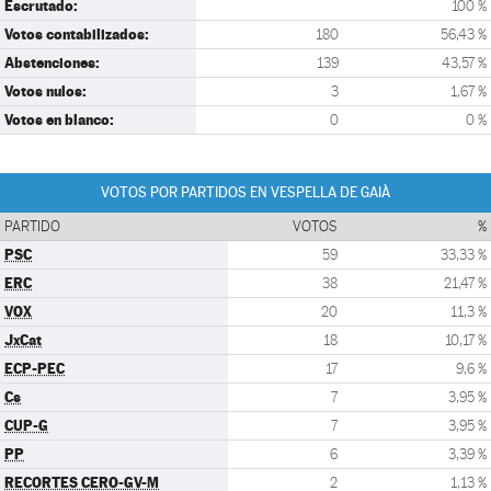
Escrutado:
100 %
Votos contabilizados:
180
56,43 %
Abstenciones:
139
43,57 %
Votos nulos:
3
1,67 %
Votos en blanco:
0
0 %
VOTOS POR PARTIDOS EN VESPELLA DE GAIÀ
PARTIDO
VOTOS
%
PSC
59
33,33 %
ERC
38
21,47 %
VOX
20
11,3 %
JxCat
18
10,17 %
ECP-PEC
17
9,6 %
Cs
7
3,95 %
CUP-G
7
3,95 %
PP
6
3,39 %
RECORTES CERO-GV-M
2
1,13 %