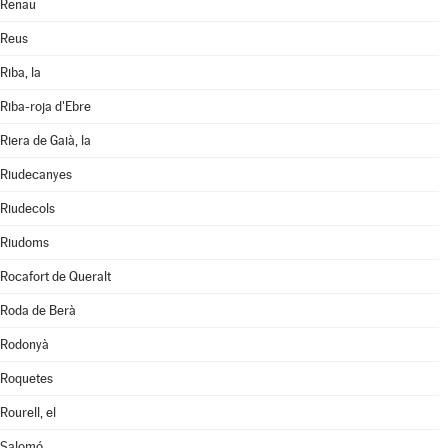
Renau
Reus
Riba, la
Riba-roja d'Ebre
Riera de Gaià, la
Riudecanyes
Riudecols
Riudoms
Rocafort de Queralt
Roda de Berà
Rodonyà
Roquetes
Rourell, el
Salomó