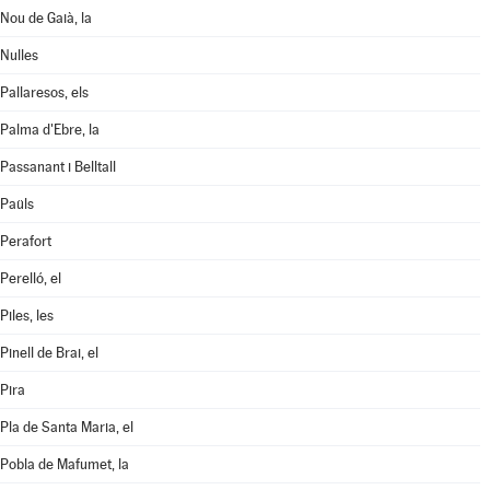
Nou de Gaià, la
Nulles
Pallaresos, els
Palma d'Ebre, la
Passanant i Belltall
Paüls
Perafort
Perelló, el
Piles, les
Pinell de Brai, el
Pira
Pla de Santa Maria, el
Pobla de Mafumet, la