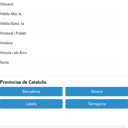
Vilaverd
Vilella Alta, la
Vilella Baixa, la
Vimbodí i Poblet
Vinebre
Vinyols i els Arcs
Xerta
Provincias de Cataluña
Barcelona
Girona
Lleida
Tarragona