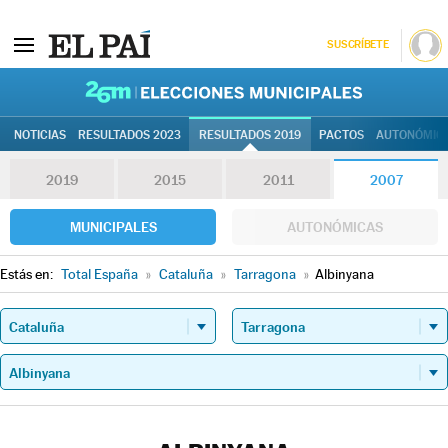
SUSCRÍBETE
26M | Elec
NOTICIAS
RESULTADOS 2023
RESULTADOS 2019
PACTOS
AUTONÓMIC
2019
2015
2011
2007
MUNICIPALES
AUTONÓMICAS
Estás en:
Total España
»
Cataluña
»
Tarragona
»
Albinyana