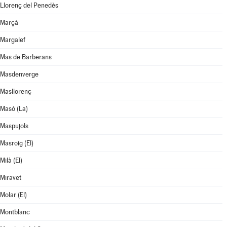
Llorenç del Penedès
Marçà
Margalef
Mas de Barberans
Masdenverge
Masllorenç
Masó (La)
Maspujols
Masroig (El)
Milà (El)
Miravet
Molar (El)
Montblanc