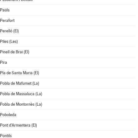
Paüls
Perafort
Perelló (El)
Piles (Les)
Pinell de Brai (El)
Pira
Pla de Santa Maria (El)
Pobla de Mafumet (La)
Pobla de Massaluca (La)
Pobla de Montornès (La)
Poboleda
Pont d'Armentera (El)
Pontils