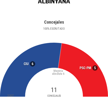
ALBINYANA
Concejales
100
%
ESCRUTADO
6
CIU
5
PSC-PM
Mayoría
absoluta
6
11
2007
CONCEJALES