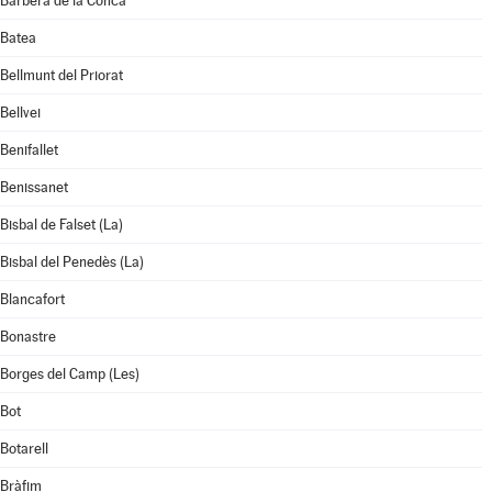
Barberà de la Conca
Batea
Bellmunt del Priorat
Bellvei
Benifallet
Benissanet
Bisbal de Falset (La)
Bisbal del Penedès (La)
Blancafort
Bonastre
Borges del Camp (Les)
Bot
Botarell
Bràfim