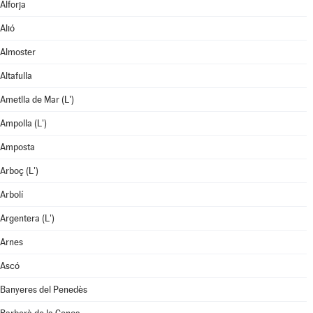
Alforja
Alió
Almoster
Altafulla
Ametlla de Mar (L')
Ampolla (L')
Amposta
Arboç (L')
Arbolí
Argentera (L')
Arnes
Ascó
Banyeres del Penedès