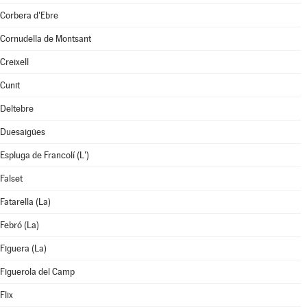
Corbera d'Ebre
Cornudella de Montsant
Creixell
Cunit
Deltebre
Duesaigües
Espluga de Francolí (L')
Falset
Fatarella (La)
Febró (La)
Figuera (La)
Figuerola del Camp
Flix