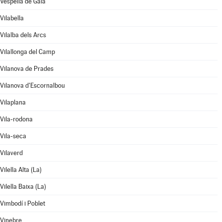
Vespella de Gaià
Vilabella
Vilalba dels Arcs
Vilallonga del Camp
Vilanova de Prades
Vilanova d'Escornalbou
Vilaplana
Vila-rodona
Vila-seca
Vilaverd
Vilella Alta (La)
Vilella Baixa (La)
Vimbodí i Poblet
Vinebre