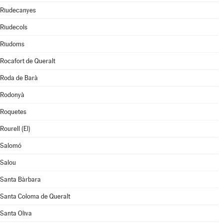
Riudecanyes
Riudecols
Riudoms
Rocafort de Queralt
Roda de Barà
Rodonyà
Roquetes
Rourell (El)
Salomó
Salou
Santa Bàrbara
Santa Coloma de Queralt
Santa Oliva