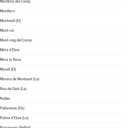
Montbrió del Camp
Montferri
Montmell (El)
Mont-ral
Mont-roig del Camp
Móra d'Ebre
Móra la Nova
Morell (El)
Morera de Montsant (La)
Nou de Gaià (La)
Nulles
Pallaresos (Els)
Palma d'Ebre (La)
Passanant i Belltall