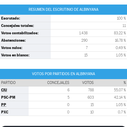
RESUMEN DEL ESCRUTINIO DE ALBINYANA
Escrutado:
100 %
Concejales totales:
11
Votos contabilizados:
1.438
83,22 %
Abstenciones:
290
16,78 %
Votos nulos:
7
0,49 %
Votos en blanco:
15
1,05 %
VOTOS POR PARTIDOS EN ALBINYANA
PARTIDO
CONCEJALES
VOTOS
%
CIU
6
788
55,07 %
PSC-PM
5
603
42,14 %
PP
0
15
1,05 %
PXC
0
10
0,7 %