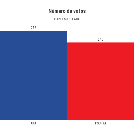
Número de votos
100
%
ESCRUTADO
276
240
CIU
PSC-PM