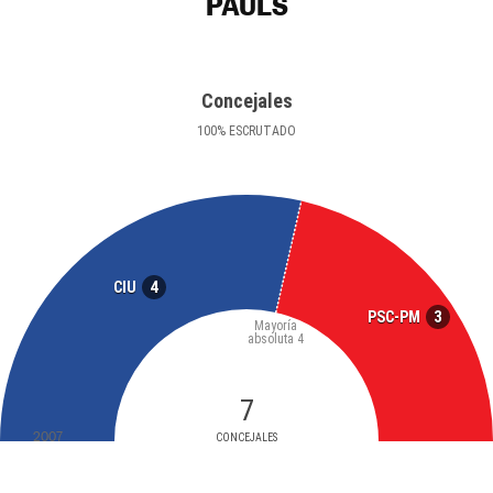
PAÜLS
Concejales
100
%
ESCRUTADO
4
CIU
3
PSC-PM
Mayoría
absoluta
4
7
2007
CONCEJALES