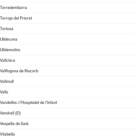
Torredembarra
Torroja del Priorat
Tortosa
Ulldecona
Ulldemolins
Vallclara
Vallfogona de Riucorb
Vallmoll
Valls
Vandellòs i l'Hospitalet de l'Infant
Vendrell (El)
Vespella de Gaià
Vilabella