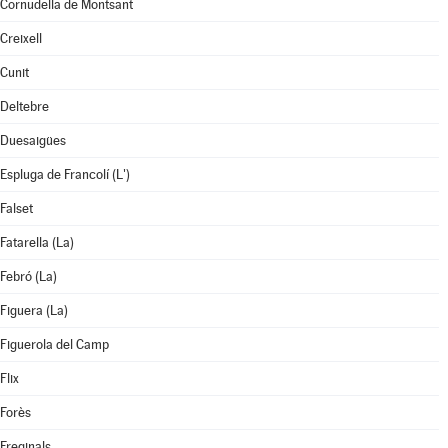
Cornudella de Montsant
Creixell
Cunit
Deltebre
Duesaigües
Espluga de Francolí (L')
Falset
Fatarella (La)
Febró (La)
Figuera (La)
Figuerola del Camp
Flix
Forès
Freginals