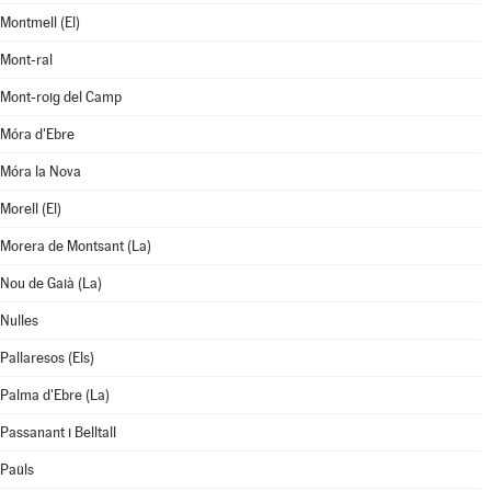
Montmell (El)
Mont-ral
Mont-roig del Camp
Móra d'Ebre
Móra la Nova
Morell (El)
Morera de Montsant (La)
Nou de Gaià (La)
Nulles
Pallaresos (Els)
Palma d'Ebre (La)
Passanant i Belltall
Paüls