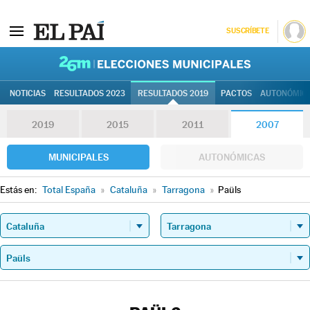
SUSCRÍBETE
26M | Elec
NOTICIAS
RESULTADOS 2023
RESULTADOS 2019
PACTOS
AUTONÓMIC
2019
2015
2011
2007
MUNICIPALES
AUTONÓMICAS
Estás en:
Total España
»
Cataluña
»
Tarragona
»
Paüls