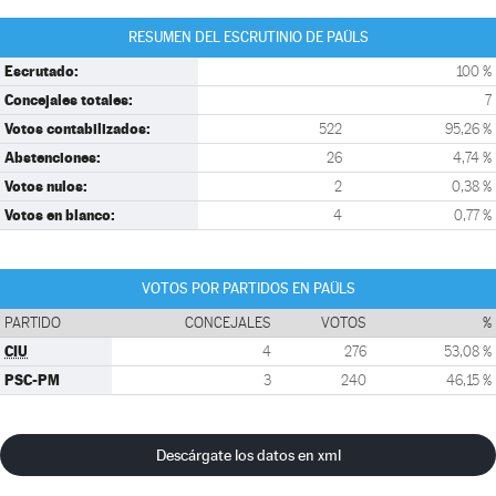
RESUMEN DEL ESCRUTINIO DE PAÜLS
Escrutado:
100 %
Concejales totales:
7
Votos contabilizados:
522
95,26 %
Abstenciones:
26
4,74 %
Votos nulos:
2
0,38 %
Votos en blanco:
4
0,77 %
VOTOS POR PARTIDOS EN PAÜLS
PARTIDO
CONCEJALES
VOTOS
%
CIU
4
276
53,08 %
PSC-PM
3
240
46,15 %
Descárgate los datos en xml