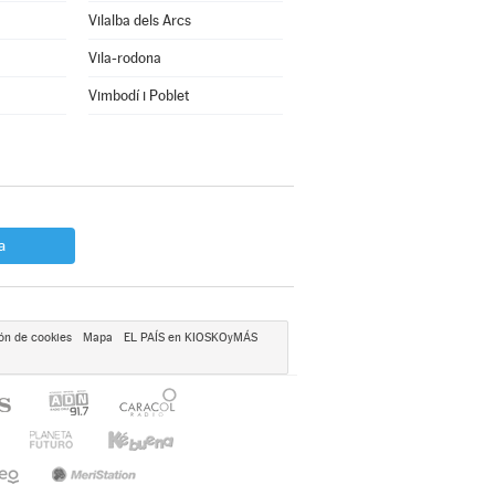
Vilalba dels Arcs
Vila-rodona
Vimbodí i Poblet
a
ón de cookies
Mapa
EL PAÍS en KIOSKOyMÁS