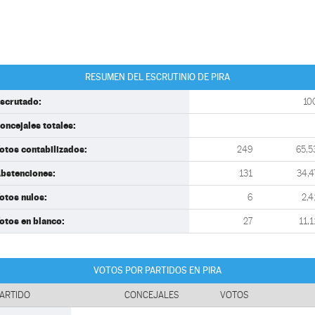
RESUMEN DEL ESCRUTINIO DE PIRA
scrutado:
10
oncejales totales:
otos contabilizados:
249
65,5
bstenciones:
131
34,4
otos nulos:
6
2,4
otos en blanco:
27
11,1
VOTOS POR PARTIDOS EN PIRA
ARTIDO
CONCEJALES
VOTOS