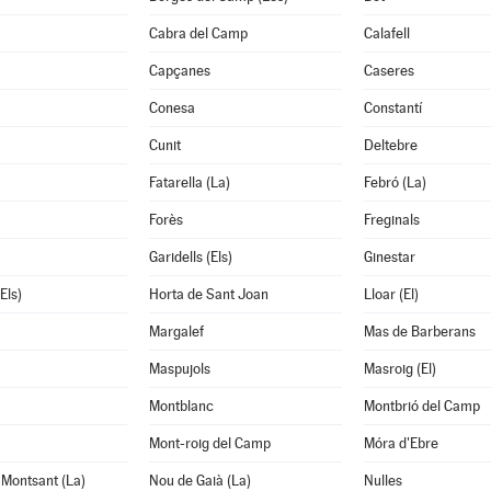
Cabra del Camp
Calafell
Capçanes
Caseres
Conesa
Constantí
Cunit
Deltebre
Fatarella (La)
Febró (La)
Forès
Freginals
Garidells (Els)
Ginestar
Els)
Horta de Sant Joan
Lloar (El)
Margalef
Mas de Barberans
Maspujols
Masroig (El)
Montblanc
Montbrió del Camp
Mont-roig del Camp
Móra d'Ebre
Montsant (La)
Nou de Gaià (La)
Nulles