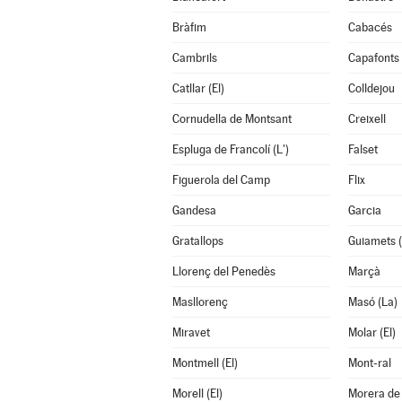
Bràfim
Cabacés
Cambrils
Capafonts
Catllar (El)
Colldejou
Cornudella de Montsant
Creixell
Espluga de Francolí (L')
Falset
Figuerola del Camp
Flix
Gandesa
Garcia
Gratallops
Guiamets (
Llorenç del Penedès
Marçà
Masllorenç
Masó (La)
Miravet
Molar (El)
Montmell (El)
Mont-ral
Morell (El)
Morera de 