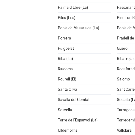
Palma d'Ebre (La)
Passanant i
Piles (Les)
Pinell de Br
Pobla de Massaluca (La)
Pobla de M
Porrera
Pradell de 
Puigpelat
Querol
Riba (La)
Riba-roja 
Riudoms
Rocafort d
Rourell (El)
Salomó
Santa Oliva
Sant Carle
Savallà del Comtat
Secuita (L
Solivella
Tarragona
Torre de l'Espanyol (La)
Torredem
Ulldemolins
Vallclara