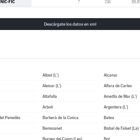
NIC-FIC
7
216
88,8
Descárgate los datos en xml
Albiol (L')
Alcanar
Aleixar (L')
Alfara de Carles
Altafulla
Ametlla de Mar (L')
Arbolí
Argentera (L')
del Penedès
Barberà de la Conca
Batea
Benissanet
Bisbal de Falset (La)
Borges del Camp (Les)
Bot