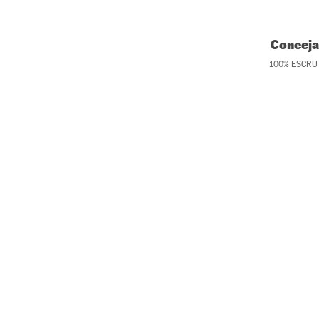
Conceja
100
%
ESCRU