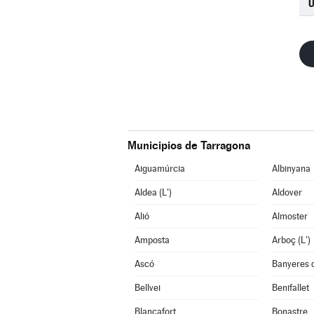
U
Municipios de Tarragona
Aiguamúrcia
Albinyana
Aldea (L')
Aldover
Alió
Almoster
Amposta
Arboç (L')
Ascó
Banyeres 
Bellvei
Benifallet
Blancafort
Bonastre