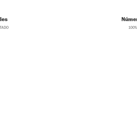
les
Númer
TADO
100
%