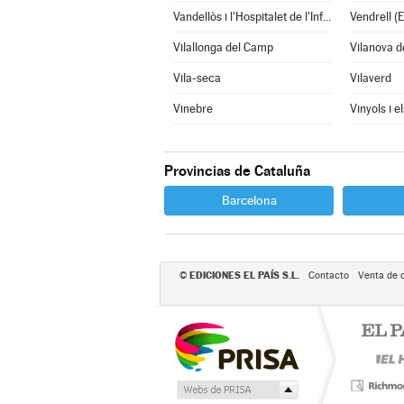
Vandellòs i l'Hospitalet de l'Infant
Vendrell (E
Vilallonga del Camp
Vilanova d
Vila-seca
Vilaverd
Vinebre
Vinyols i e
Provincias de Cataluña
Barcelona
EDICIONES EL PAÍS S.L.
©
Contacto
Venta de 