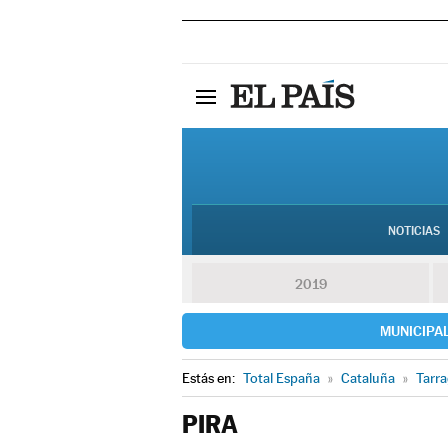
NOTICIAS
2019
MUNICIPA
Estás en:
Total España
»
Cataluña
»
Tarr
PIRA