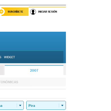
SUSCRÍBETE
INICIAR SESIÓN
S
WIDGET
2007
TONÓMICAS