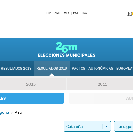
ESP
AME
MEX
CAT
ENG
RESULTADOS 2023
RESULTADOS 2019
PACTOS
AUTONÓMICAS
EUROPEA
2015
2011
LES
AU
agona
»
Pira