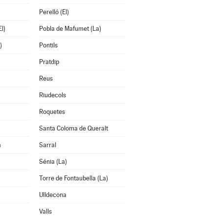
Perelló (El)
l)
Pobla de Mafumet (La)
)
Pontils
Pratdip
Reus
Riudecols
Roquetes
Santa Coloma de Queralt
a
Sarral
Sénia (La)
Torre de Fontaubella (La)
Ulldecona
Valls