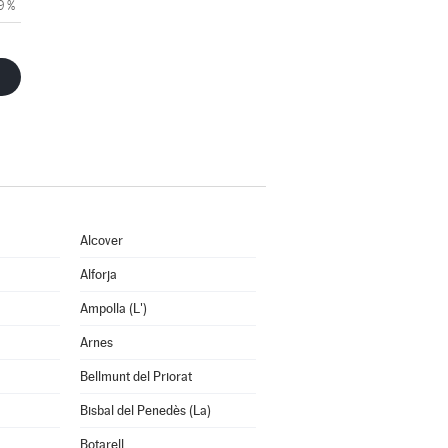
9 %
Alcover
Alforja
Ampolla (L')
Arnes
Bellmunt del Priorat
Bisbal del Penedès (La)
Botarell