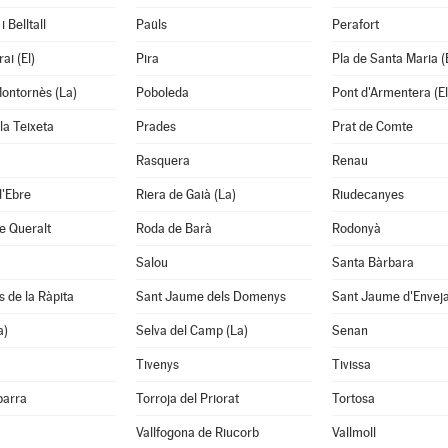
 Belltall
Paüls
Perafort
ai (El)
Pira
Pla de Santa Maria (E
ontornès (La)
Poboleda
Pont d'Armentera (El
la Teixeta
Prades
Prat de Comte
Rasquera
Renau
d'Ebre
Riera de Gaià (La)
Riudecanyes
e Queralt
Roda de Barà
Rodonyà
Salou
Santa Bàrbara
s de la Ràpita
Sant Jaume dels Domenys
Sant Jaume d'Envej
a)
Selva del Camp (La)
Senan
Tivenys
Tivissa
barra
Torroja del Priorat
Tortosa
Vallfogona de Riucorb
Vallmoll