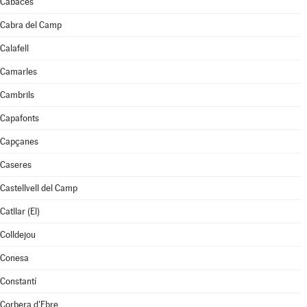
Cabacés
Cabra del Camp
Calafell
Camarles
Cambrils
Capafonts
Capçanes
Caseres
Castellvell del Camp
Catllar (El)
Colldejou
Conesa
Constantí
Corbera d'Ebre