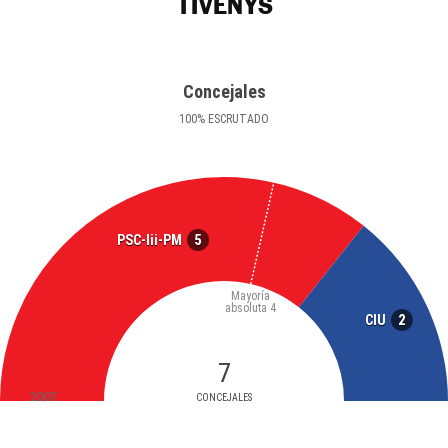
TIVENYS
Concejales
100
%
ESCRUTADO
5
PSC-Iii-PM
Mayoría
absoluta
4
2
CIU
7
2007
CONCEJALES