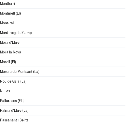
Montferri
Montmell (El)
Mont-ral
Mont-roig del Camp
Móra d'Ebre
Móra la Nova
Morell (El)
Morera de Montsant (La)
Nou de Gaià (La)
Nulles
Pallaresos (Els)
Palma d'Ebre (La)
Passanant i Belltall