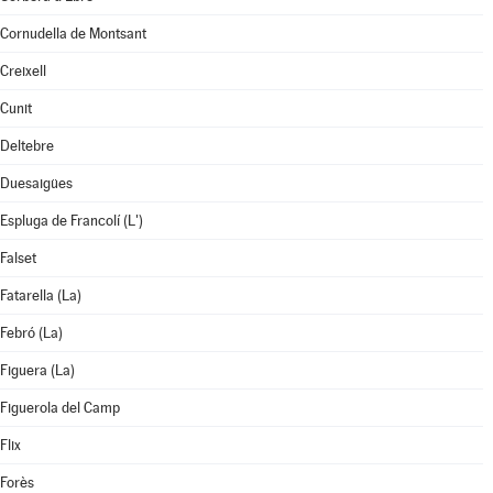
Cornudella de Montsant
Creixell
Cunit
Deltebre
Duesaigües
Espluga de Francolí (L')
Falset
Fatarella (La)
Febró (La)
Figuera (La)
Figuerola del Camp
Flix
Forès