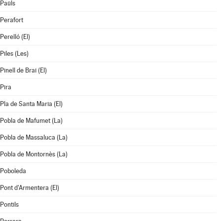
Paüls
Perafort
Perelló (El)
Piles (Les)
Pinell de Brai (El)
Pira
Pla de Santa Maria (El)
Pobla de Mafumet (La)
Pobla de Massaluca (La)
Pobla de Montornès (La)
Poboleda
Pont d'Armentera (El)
Pontils