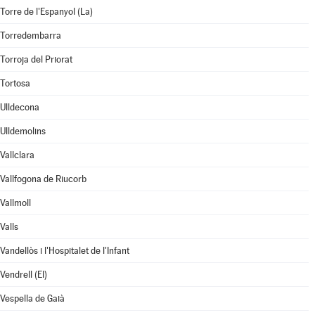
Torre de l'Espanyol (La)
Torredembarra
Torroja del Priorat
Tortosa
Ulldecona
Ulldemolins
Vallclara
Vallfogona de Riucorb
Vallmoll
Valls
Vandellòs i l'Hospitalet de l'Infant
Vendrell (El)
Vespella de Gaià