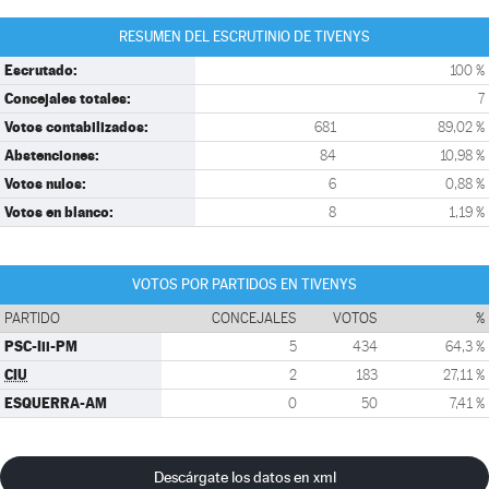
RESUMEN DEL ESCRUTINIO DE TIVENYS
Escrutado:
100 %
Concejales totales:
7
Votos contabilizados:
681
89,02 %
Abstenciones:
84
10,98 %
Votos nulos:
6
0,88 %
Votos en blanco:
8
1,19 %
VOTOS POR PARTIDOS EN TIVENYS
PARTIDO
CONCEJALES
VOTOS
%
PSC-Iii-PM
5
434
64,3 %
CIU
2
183
27,11 %
ESQUERRA-AM
0
50
7,41 %
Descárgate los datos en xml