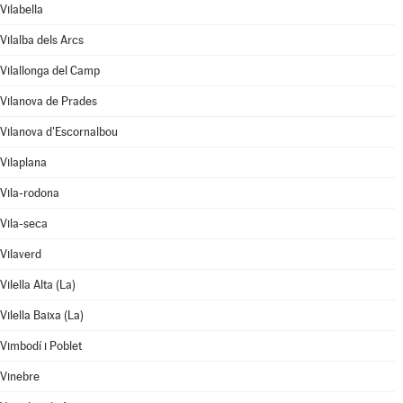
Vilabella
Vilalba dels Arcs
Vilallonga del Camp
Vilanova de Prades
Vilanova d'Escornalbou
Vilaplana
Vila-rodona
Vila-seca
Vilaverd
Vilella Alta (La)
Vilella Baixa (La)
Vimbodí i Poblet
Vinebre