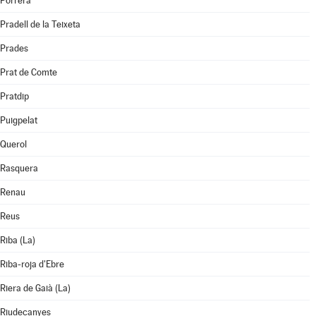
Porrera
Pradell de la Teixeta
Prades
Prat de Comte
Pratdip
Puigpelat
Querol
Rasquera
Renau
Reus
Riba (La)
Riba-roja d'Ebre
Riera de Gaià (La)
Riudecanyes