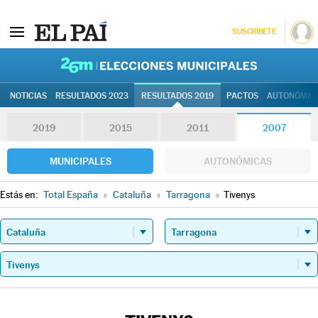
SUSCRÍBETE
26M | Elec
NOTICIAS
RESULTADOS 2023
RESULTADOS 2019
PACTOS
AUTONÓMIC
2019
2015
2011
2007
MUNICIPALES
AUTONÓMICAS
Estás en:
Total España
»
Cataluña
»
Tarragona
»
Tivenys