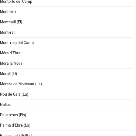
Montbrió del Camp
Montferri
Montmell (El)
Mont-ral
Mont-roig del Camp
Móra d'Ebre
Móra la Nova
Morell (El)
Morera de Montsant (La)
Nou de Gaià (La)
Nulles
Pallaresos (Els)
Palma d'Ebre (La)
Passanant i Belltall