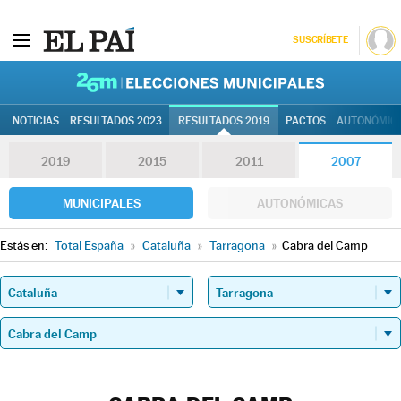
SUSCRÍBETE
26M | Elec
NOTICIAS
RESULTADOS 2023
RESULTADOS 2019
PACTOS
AUTONÓMIC
2019
2015
2011
2007
MUNICIPALES
AUTONÓMICAS
Estás en:
Total España
»
Cataluña
»
Tarragona
»
Cabra del Camp