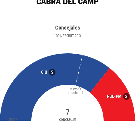
CABRA DEL CAMP
Concejales
100
%
ESCRUTADO
5
CIU
Mayoría
absoluta
4
2
PSC-PM
7
2007
CONCEJALES