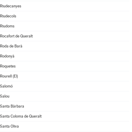
Riudecanyes
Riudecols
Riudoms
Rocafort de Queralt
Roda de Barà
Rodonyà
Roquetes
Rourell (El)
Salomó
Salou
Santa Bàrbara
Santa Coloma de Queralt
Santa Oliva