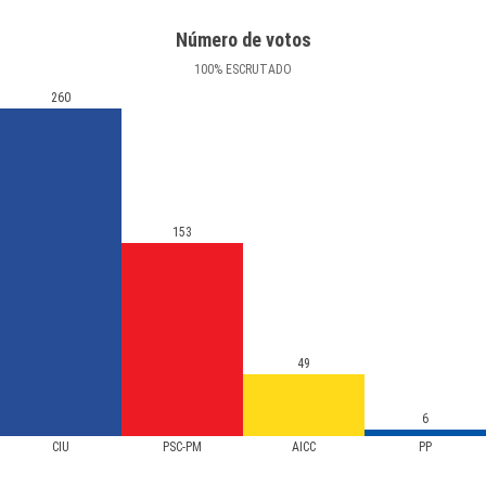
Número de votos
100
%
ESCRUTADO
260
153
49
6
CIU
PSC-PM
AICC
PP