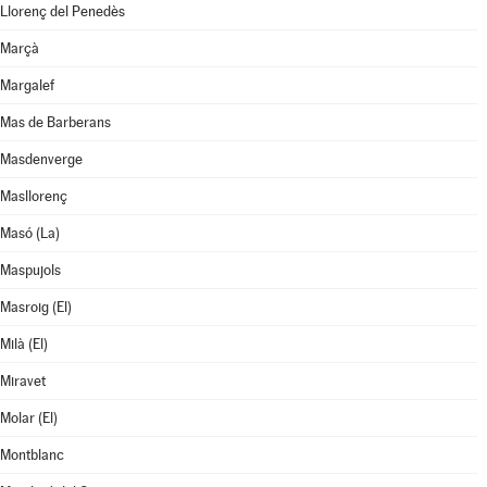
Llorenç del Penedès
Marçà
Margalef
Mas de Barberans
Masdenverge
Masllorenç
Masó (La)
Maspujols
Masroig (El)
Milà (El)
Miravet
Molar (El)
Montblanc