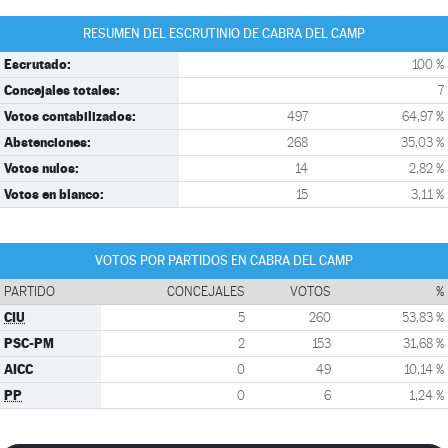
RESUMEN DEL ESCRUTINIO DE CABRA DEL CAMP
Escrutado:
100 %
Concejales totales:
7
Votos contabilizados:
497
64,97 %
Abstenciones:
268
35,03 %
Votos nulos:
14
2,82 %
Votos en blanco:
15
3,11 %
VOTOS POR PARTIDOS EN CABRA DEL CAMP
PARTIDO
CONCEJALES
VOTOS
%
CIU
5
260
53,83 %
PSC-PM
2
153
31,68 %
AICC
0
49
10,14 %
PP
0
6
1,24 %