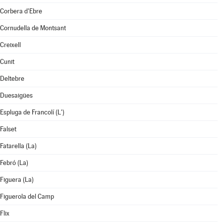
Corbera d'Ebre
Cornudella de Montsant
Creixell
Cunit
Deltebre
Duesaigües
Espluga de Francolí (L')
Falset
Fatarella (La)
Febró (La)
Figuera (La)
Figuerola del Camp
Flix