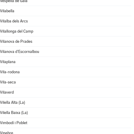
Vespella de Gaià
Vilabella
Vilalba dels Arcs
Vilallonga del Camp
Vilanova de Prades
Vilanova d'Escornalbou
Vilaplana
Vila-rodona
Vila-seca
Vilaverd
Vilella Alta (La)
Vilella Baixa (La)
Vimbodí i Poblet
Vinebre