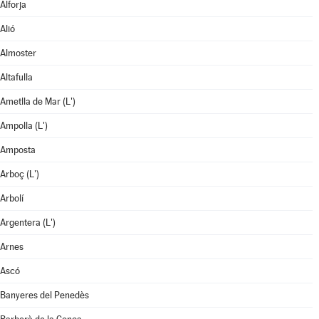
Alforja
Alió
Almoster
Altafulla
Ametlla de Mar (L')
Ampolla (L')
Amposta
Arboç (L')
Arbolí
Argentera (L')
Arnes
Ascó
Banyeres del Penedès