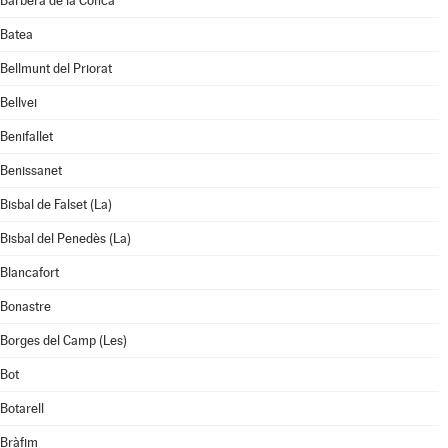
Barberà de la Conca
Batea
Bellmunt del Priorat
Bellvei
Benifallet
Benissanet
Bisbal de Falset (La)
Bisbal del Penedès (La)
Blancafort
Bonastre
Borges del Camp (Les)
Bot
Botarell
Bràfim