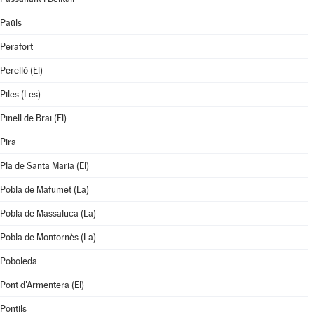
Paüls
Perafort
Perelló (El)
Piles (Les)
Pinell de Brai (El)
Pira
Pla de Santa Maria (El)
Pobla de Mafumet (La)
Pobla de Massaluca (La)
Pobla de Montornès (La)
Poboleda
Pont d'Armentera (El)
Pontils