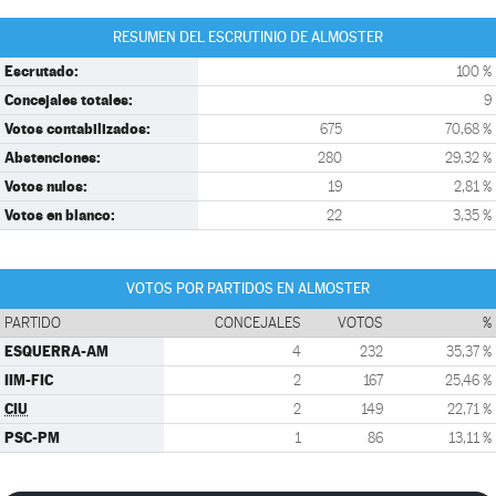
RESUMEN DEL ESCRUTINIO DE ALMOSTER
Escrutado:
100 %
Concejales totales:
9
Votos contabilizados:
675
70,68 %
Abstenciones:
280
29,32 %
Votos nulos:
19
2,81 %
Votos en blanco:
22
3,35 %
VOTOS POR PARTIDOS EN ALMOSTER
PARTIDO
CONCEJALES
VOTOS
%
ESQUERRA-AM
4
232
35,37 %
IIM-FIC
2
167
25,46 %
CIU
2
149
22,71 %
PSC-PM
1
86
13,11 %