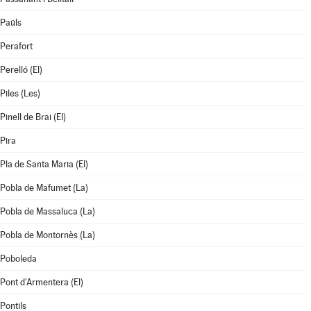
Paüls
Perafort
Perelló (El)
Piles (Les)
Pinell de Brai (El)
Pira
Pla de Santa Maria (El)
Pobla de Mafumet (La)
Pobla de Massaluca (La)
Pobla de Montornès (La)
Poboleda
Pont d'Armentera (El)
Pontils