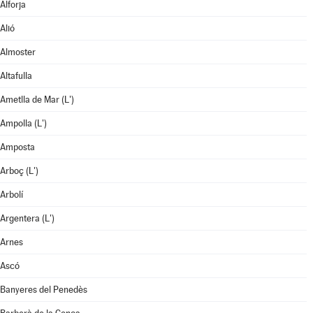
Alforja
Alió
Almoster
Altafulla
Ametlla de Mar (L')
Ampolla (L')
Amposta
Arboç (L')
Arbolí
Argentera (L')
Arnes
Ascó
Banyeres del Penedès