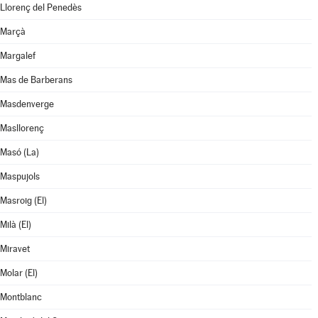
Llorenç del Penedès
Marçà
Margalef
Mas de Barberans
Masdenverge
Masllorenç
Masó (La)
Maspujols
Masroig (El)
Milà (El)
Miravet
Molar (El)
Montblanc