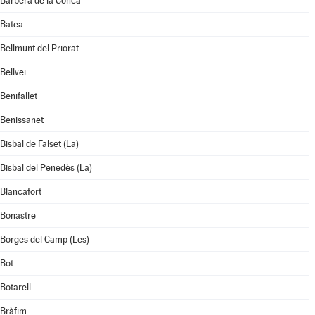
Barberà de la Conca
Batea
Bellmunt del Priorat
Bellvei
Benifallet
Benissanet
Bisbal de Falset (La)
Bisbal del Penedès (La)
Blancafort
Bonastre
Borges del Camp (Les)
Bot
Botarell
Bràfim