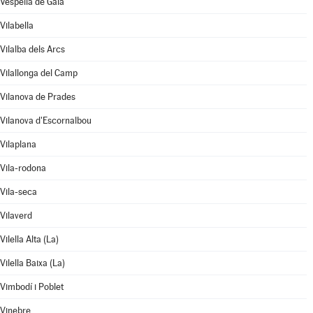
Vespella de Gaià
Vilabella
Vilalba dels Arcs
Vilallonga del Camp
Vilanova de Prades
Vilanova d'Escornalbou
Vilaplana
Vila-rodona
Vila-seca
Vilaverd
Vilella Alta (La)
Vilella Baixa (La)
Vimbodí i Poblet
Vinebre