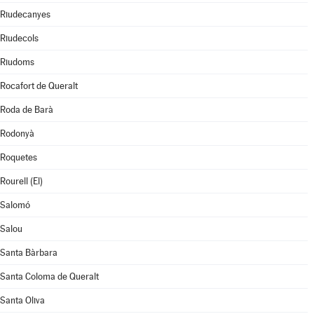
Riudecanyes
Riudecols
Riudoms
Rocafort de Queralt
Roda de Barà
Rodonyà
Roquetes
Rourell (El)
Salomó
Salou
Santa Bàrbara
Santa Coloma de Queralt
Santa Oliva