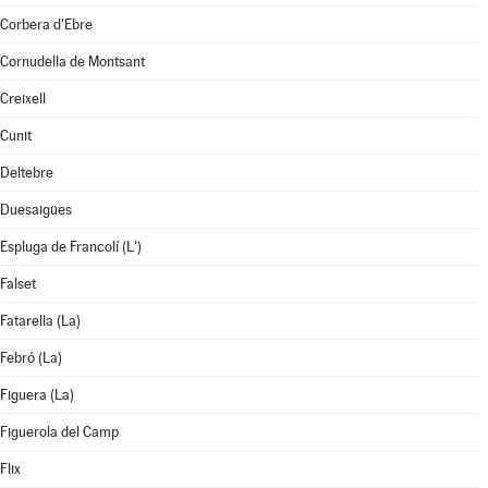
Corbera d'Ebre
Cornudella de Montsant
Creixell
Cunit
Deltebre
Duesaigües
Espluga de Francolí (L')
Falset
Fatarella (La)
Febró (La)
Figuera (La)
Figuerola del Camp
Flix