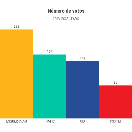
Número de votos
100
%
ESCRUTADO
232
167
149
86
ESQUERRA-AM
IIM-FIC
CIU
PSC-PM