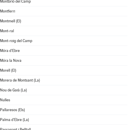
Montbrió del Camp
Montferri
Montmell (El)
Mont-ral
Mont-roig del Camp
Móra d'Ebre
Móra la Nova
Morell (El)
Morera de Montsant (La)
Nou de Gaià (La)
Nulles
Pallaresos (Els)
Palma d'Ebre (La)
Passanant i Belltall