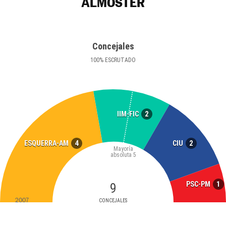
ALMOSTER
Concejales
100
%
ESCRUTADO
2
IIM-FIC
4
2
ESQUERRA-AM
CIU
Mayoría
absoluta
5
1
PSC-PM
9
2007
CONCEJALES