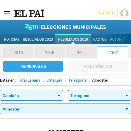
SUSCRÍBETE
26M | Elec
NOTICIAS
RESULTADOS 2023
RESULTADOS 2019
PACTOS
AUTONÓMIC
2019
2015
2011
2007
MUNICIPALES
AUTONÓMICAS
Estás en:
Total España
»
Cataluña
»
Tarragona
»
Almoster