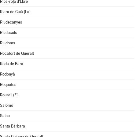
Riba-roja d'Ebre
Riera de Gaià (La)
Riudecanyes
Riudecols
Riudoms
Rocafort de Queralt
Roda de Barà
Rodonyà
Roquetes
Rourell (El)
Salomó
Salou
Santa Bàrbara
Santa Coloma de Queralt