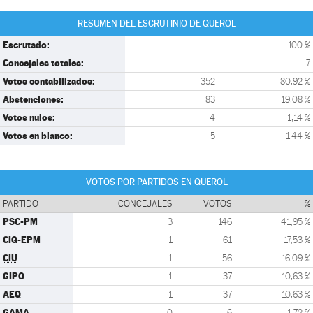
RESUMEN DEL ESCRUTINIO DE QUEROL
Escrutado:
100 %
Concejales totales:
7
Votos contabilizados:
352
80,92 %
Abstenciones:
83
19,08 %
Votos nulos:
4
1,14 %
Votos en blanco:
5
1,44 %
VOTOS POR PARTIDOS EN QUEROL
PARTIDO
CONCEJALES
VOTOS
%
PSC-PM
3
146
41,95 %
CIQ-EPM
1
61
17,53 %
CIU
1
56
16,09 %
GIPQ
1
37
10,63 %
AEQ
1
37
10,63 %
GAMA
0
6
1,72 %