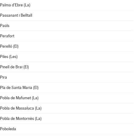
Palma d'Ebre (La)
Passanant i Belltall
Paüls
Perafort
Perelló (El)
Piles (Les)
Pinell de Brai (El)
Pira
Pla de Santa Maria (El)
Pobla de Mafumet (La)
Pobla de Massaluca (La)
Pobla de Montornès (La)
Poboleda