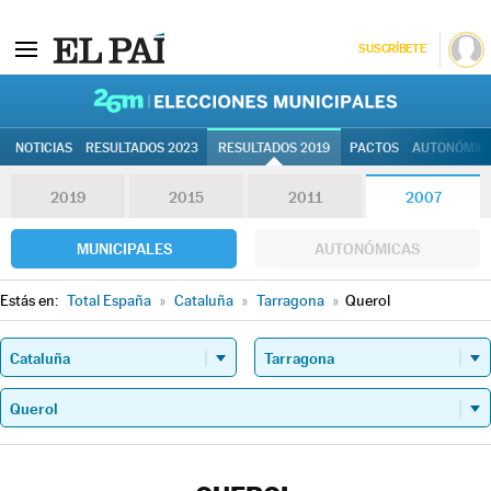
SUSCRÍBETE
26M | Elec
NOTICIAS
RESULTADOS 2023
RESULTADOS 2019
PACTOS
AUTONÓMIC
2019
2015
2011
2007
MUNICIPALES
AUTONÓMICAS
Estás en:
Total España
»
Cataluña
»
Tarragona
»
Querol