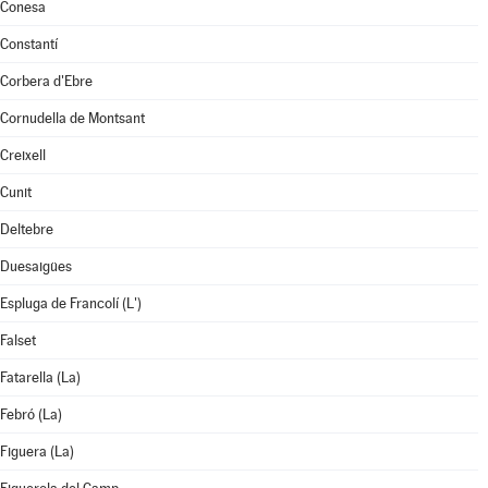
Conesa
Constantí
Corbera d'Ebre
Cornudella de Montsant
Creixell
Cunit
Deltebre
Duesaigües
Espluga de Francolí (L')
Falset
Fatarella (La)
Febró (La)
Figuera (La)