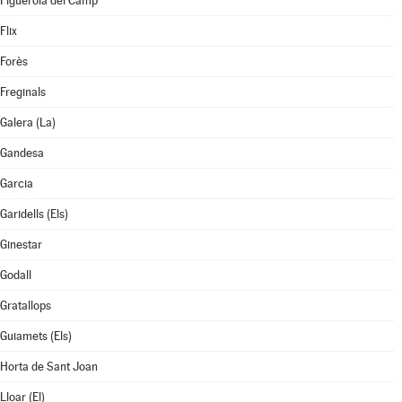
Figuerola del Camp
Flix
Forès
Freginals
Galera (La)
Gandesa
Garcia
Garidells (Els)
Ginestar
Godall
Gratallops
Guiamets (Els)
Horta de Sant Joan
Lloar (El)