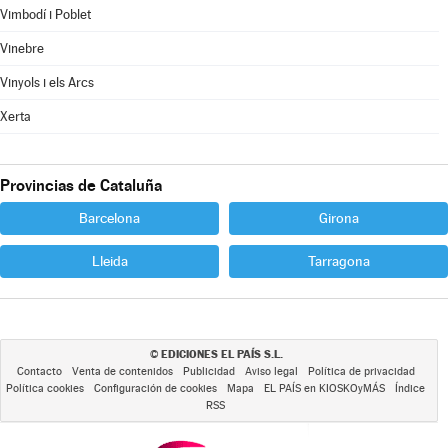
Vimbodí i Poblet
Vinebre
Vinyols i els Arcs
Xerta
Provincias de Cataluña
Barcelona
Girona
Lleida
Tarragona
EDICIONES EL PAÍS S.L.
©
Contacto
Venta de contenidos
Publicidad
Aviso legal
Política de privacidad
Política cookies
Configuración de cookies
Mapa
EL PAÍS en KIOSKOyMÁS
Índice
RSS