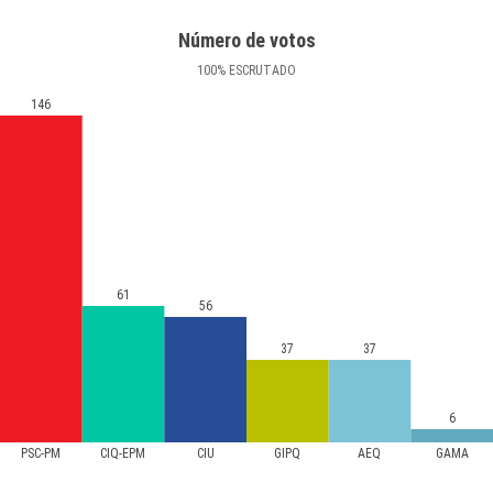
Número de votos
100
%
ESCRUTADO
146
61
56
37
37
6
PSC-PM
CIQ-EPM
CIU
GIPQ
AEQ
GAMA