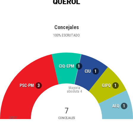
QUEROL
Concejales
100
%
ESCRUTADO
1
CIQ-EPM
1
CIU
3
1
PSC-PM
GIPQ
Mayoría
absoluta
4
1
AEQ
7
2007
CONCEJALES