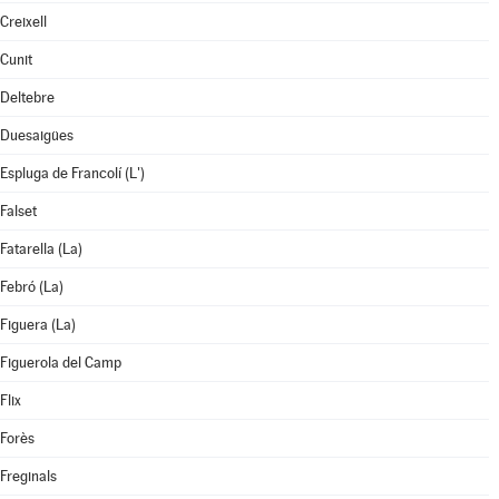
Creixell
Cunit
Deltebre
Duesaigües
Espluga de Francolí (L')
Falset
Fatarella (La)
Febró (La)
Figuera (La)
Figuerola del Camp
Flix
Forès
Freginals