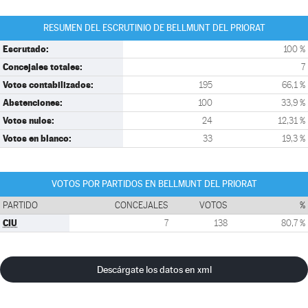
RESUMEN DEL ESCRUTINIO DE BELLMUNT DEL PRIORAT
Escrutado:
100 %
Concejales totales:
7
Votos contabilizados:
195
66,1 %
Abstenciones:
100
33,9 %
Votos nulos:
24
12,31 %
Votos en blanco:
33
19,3 %
VOTOS POR PARTIDOS EN BELLMUNT DEL PRIORAT
PARTIDO
CONCEJALES
VOTOS
%
CIU
7
138
80,7 %
Descárgate los datos en xml