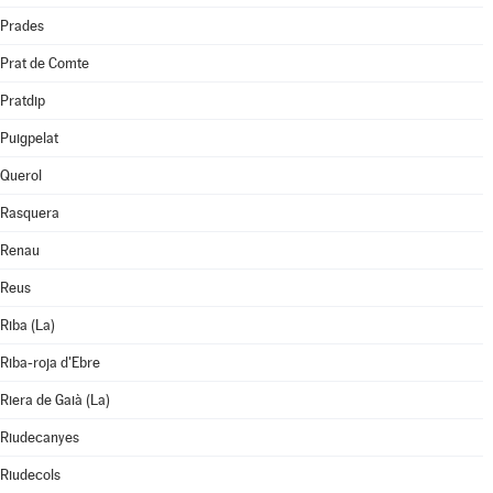
Prades
Prat de Comte
Pratdip
Puigpelat
Querol
Rasquera
Renau
Reus
Riba (La)
Riba-roja d'Ebre
Riera de Gaià (La)
Riudecanyes
Riudecols