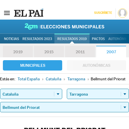
SUSCRÍBETE
26M | Elec
NOTICIAS
RESULTADOS 2023
RESULTADOS 2019
PACTOS
AUTONÓMIC
2019
2015
2011
2007
MUNICIPALES
AUTONÓMICAS
Estás en:
Total España
»
Cataluña
»
Tarragona
»
Bellmunt del Priorat