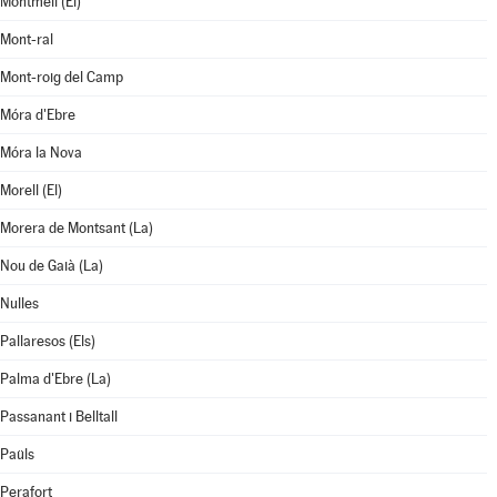
Montmell (El)
Mont-ral
Mont-roig del Camp
Móra d'Ebre
Móra la Nova
Morell (El)
Morera de Montsant (La)
Nou de Gaià (La)
Nulles
Pallaresos (Els)
Palma d'Ebre (La)
Passanant i Belltall
Paüls
Perafort