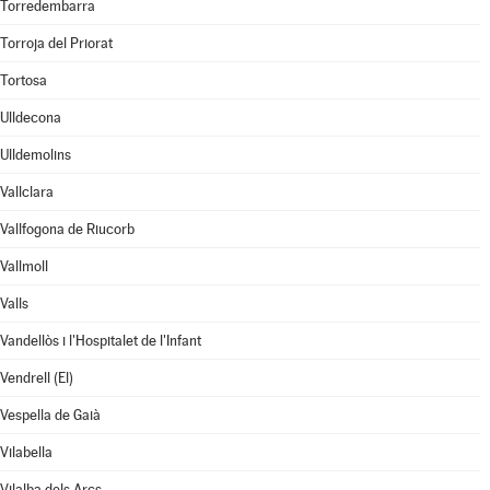
Torredembarra
Torroja del Priorat
Tortosa
Ulldecona
Ulldemolins
Vallclara
Vallfogona de Riucorb
Vallmoll
Valls
Vandellòs i l'Hospitalet de l'Infant
Vendrell (El)
Vespella de Gaià
Vilabella
Vilalba dels Arcs