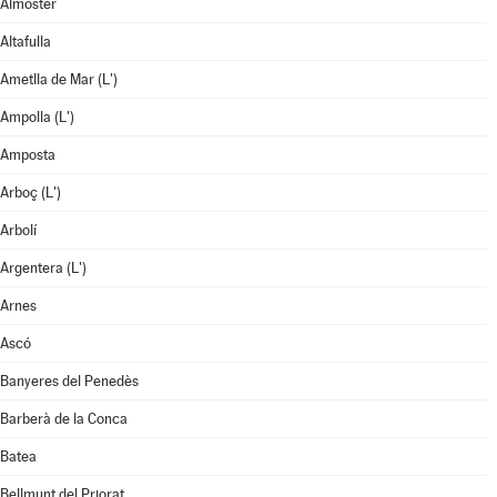
Almoster
Altafulla
Ametlla de Mar (L')
Ampolla (L')
Amposta
Arboç (L')
Arbolí
Argentera (L')
Arnes
Ascó
Banyeres del Penedès
Barberà de la Conca
Batea
Bellmunt del Priorat