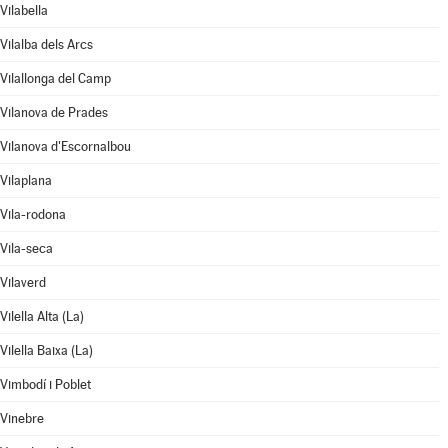
Vilabella
Vilalba dels Arcs
Vilallonga del Camp
Vilanova de Prades
Vilanova d'Escornalbou
Vilaplana
Vila-rodona
Vila-seca
Vilaverd
Vilella Alta (La)
Vilella Baixa (La)
Vimbodí i Poblet
Vinebre