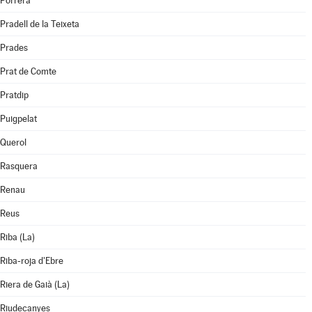
Porrera
Pradell de la Teixeta
Prades
Prat de Comte
Pratdip
Puigpelat
Querol
Rasquera
Renau
Reus
Riba (La)
Riba-roja d'Ebre
Riera de Gaià (La)
Riudecanyes