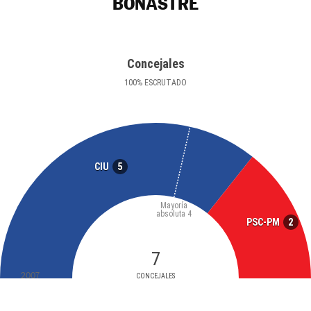
BONASTRE
Concejales
100
%
ESCRUTADO
5
CIU
Mayoría
absoluta
4
2
PSC-PM
7
2007
CONCEJALES