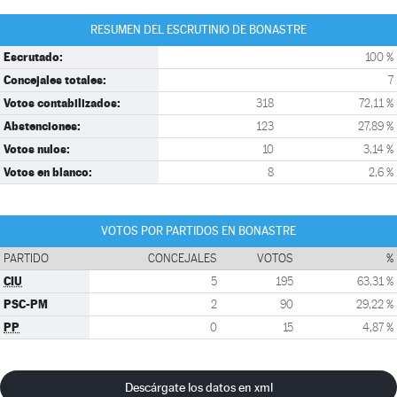
RESUMEN DEL ESCRUTINIO DE BONASTRE
Escrutado:
100 %
Concejales totales:
7
Votos contabilizados:
318
72,11 %
Abstenciones:
123
27,89 %
Votos nulos:
10
3,14 %
Votos en blanco:
8
2,6 %
VOTOS POR PARTIDOS EN BONASTRE
PARTIDO
CONCEJALES
VOTOS
%
CIU
5
195
63,31 %
PSC-PM
2
90
29,22 %
PP
0
15
4,87 %
Descárgate los datos en xml