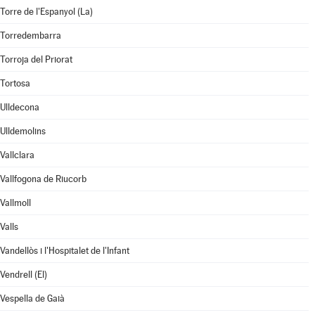
Torre de l'Espanyol (La)
Torredembarra
Torroja del Priorat
Tortosa
Ulldecona
Ulldemolins
Vallclara
Vallfogona de Riucorb
Vallmoll
Valls
Vandellòs i l'Hospitalet de l'Infant
Vendrell (El)
Vespella de Gaià