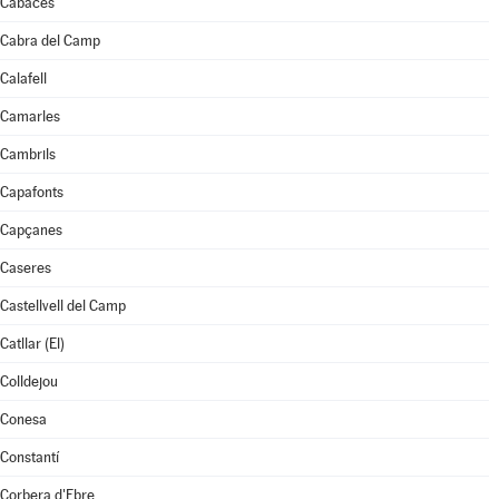
Cabacés
Cabra del Camp
Calafell
Camarles
Cambrils
Capafonts
Capçanes
Caseres
Castellvell del Camp
Catllar (El)
Colldejou
Conesa
Constantí
Corbera d'Ebre