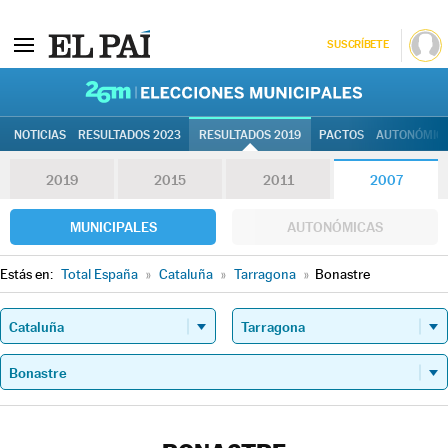
SUSCRÍBETE
26M | Elec
NOTICIAS
RESULTADOS 2023
RESULTADOS 2019
PACTOS
AUTONÓMIC
2019
2015
2011
2007
MUNICIPALES
AUTONÓMICAS
Estás en:
Total España
»
Cataluña
»
Tarragona
»
Bonastre