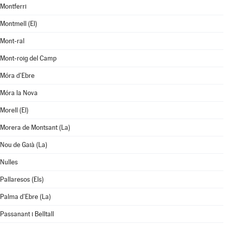
Montferri
Montmell (El)
Mont-ral
Mont-roig del Camp
Móra d'Ebre
Móra la Nova
Morell (El)
Morera de Montsant (La)
Nou de Gaià (La)
Nulles
Pallaresos (Els)
Palma d'Ebre (La)
Passanant i Belltall