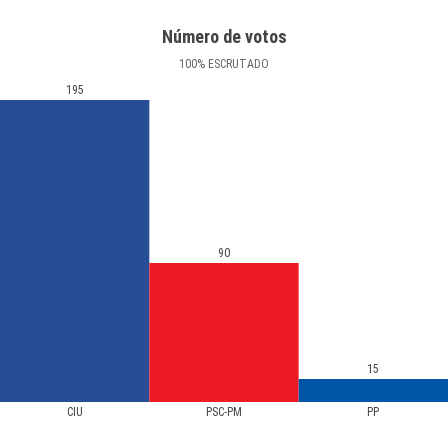
Número de votos
100
%
ESCRUTADO
195
90
15
CIU
PSC-PM
PP