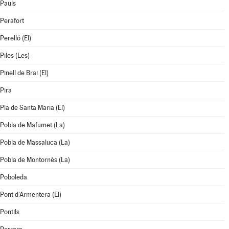
Paüls
Perafort
Perelló (El)
Piles (Les)
Pinell de Brai (El)
Pira
Pla de Santa Maria (El)
Pobla de Mafumet (La)
Pobla de Massaluca (La)
Pobla de Montornès (La)
Poboleda
Pont d'Armentera (El)
Pontils