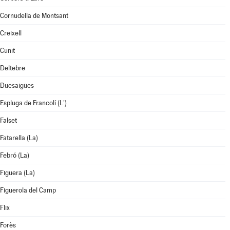
Cornudella de Montsant
Creixell
Cunit
Deltebre
Duesaigües
Espluga de Francolí (L')
Falset
Fatarella (La)
Febró (La)
Figuera (La)
Figuerola del Camp
Flix
Forès