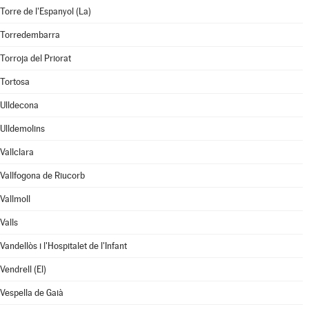
Torre de l'Espanyol (La)
Torredembarra
Torroja del Priorat
Tortosa
Ulldecona
Ulldemolins
Vallclara
Vallfogona de Riucorb
Vallmoll
Valls
Vandellòs i l'Hospitalet de l'Infant
Vendrell (El)
Vespella de Gaià