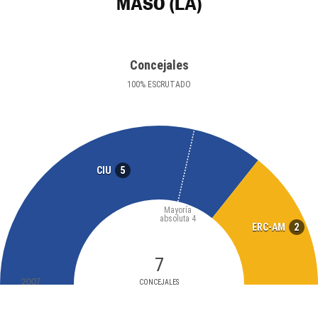
MASÓ (LA)
Concejales
100
%
ESCRUTADO
5
CIU
Mayoría
absoluta
4
2
ERC-AM
7
2007
CONCEJALES