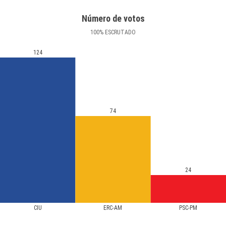
Número de votos
100
%
ESCRUTADO
124
74
24
CIU
ERC-AM
PSC-PM