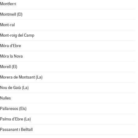
Montferri
Montmell (El)
Mont-ral
Mont-roig del Camp
Móra d'Ebre
Móra la Nova
Morell (El)
Morera de Montsant (La)
Nou de Gaià (La)
Nulles
Pallaresos (Els)
Palma d'Ebre (La)
Passanant i Belltall