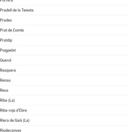
Porrera
Pradell de la Teixeta
Prades
Prat de Comte
Pratdip
Puigpelat
Querol
Rasquera
Renau
Reus
Riba (La)
Riba-roja d'Ebre
Riera de Gaià (La)
Riudecanyes