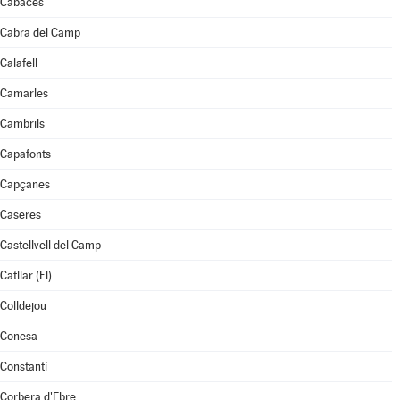
Cabacés
Cabra del Camp
Calafell
Camarles
Cambrils
Capafonts
Capçanes
Caseres
Castellvell del Camp
Catllar (El)
Colldejou
Conesa
Constantí
Corbera d'Ebre