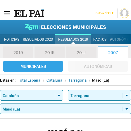
SUSCRÍBETE
26M | Elec
NOTICIAS
RESULTADOS 2023
RESULTADOS 2019
PACTOS
AUTONÓMIC
2019
2015
2011
2007
MUNICIPALES
AUTONÓMICAS
Estás en:
Total España
»
Cataluña
»
Tarragona
»
Masó (La)