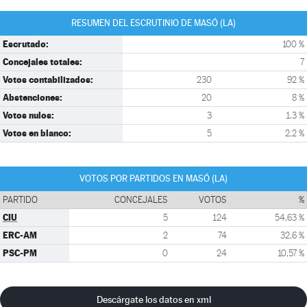
RESUMEN DEL ESCRUTINIO DE MASÓ (LA)
Escrutado:
100 %
Concejales totales:
7
Votos contabilizados:
230
92 %
Abstenciones:
20
8 %
Votos nulos:
3
1,3 %
Votos en blanco:
5
2,2 %
VOTOS POR PARTIDOS EN MASÓ (LA)
PARTIDO
CONCEJALES
VOTOS
%
CIU
5
124
54,63 %
ERC-AM
2
74
32,6 %
PSC-PM
0
24
10,57 %
Descárgate los datos en xml