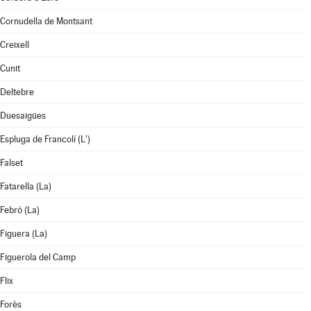
Cornudella de Montsant
Creixell
Cunit
Deltebre
Duesaigües
Espluga de Francolí (L')
Falset
Fatarella (La)
Febró (La)
Figuera (La)
Figuerola del Camp
Flix
Forès