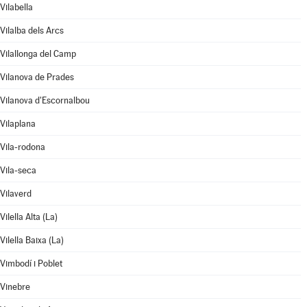
Vilabella
Vilalba dels Arcs
Vilallonga del Camp
Vilanova de Prades
Vilanova d'Escornalbou
Vilaplana
Vila-rodona
Vila-seca
Vilaverd
Vilella Alta (La)
Vilella Baixa (La)
Vimbodí i Poblet
Vinebre