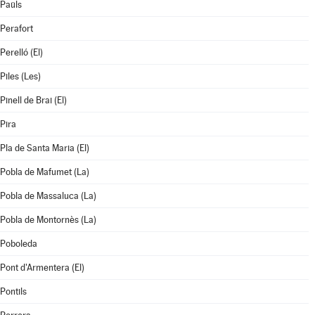
Paüls
Perafort
Perelló (El)
Piles (Les)
Pinell de Brai (El)
Pira
Pla de Santa Maria (El)
Pobla de Mafumet (La)
Pobla de Massaluca (La)
Pobla de Montornès (La)
Poboleda
Pont d'Armentera (El)
Pontils