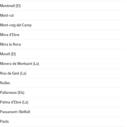
Montmell (El)
Mont-ral
Mont-roig del Camp
Móra d'Ebre
Móra la Nova
Morell (El)
Morera de Montsant (La)
Nou de Gaià (La)
Nulles
Pallaresos (Els)
Palma d'Ebre (La)
Passanant i Belltall
Paüls