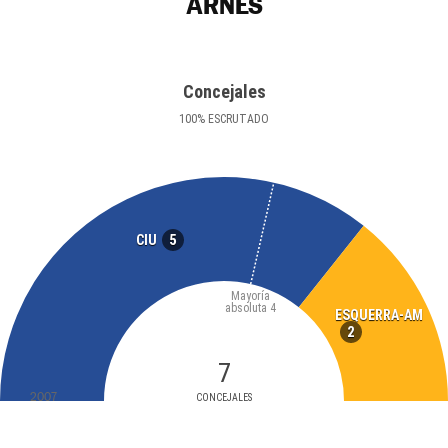
ARNES
Concejales
100
%
ESCRUTADO
5
CIU
Mayoría
absoluta
4
ESQUERRA-AM
2
7
2007
CONCEJALES