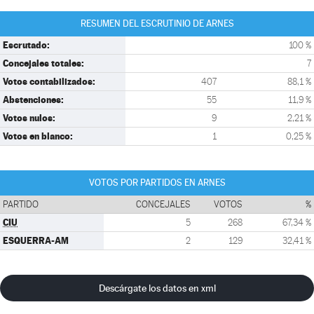
RESUMEN DEL ESCRUTINIO DE ARNES
Escrutado:
100 %
Concejales totales:
7
Votos contabilizados:
407
88,1 %
Abstenciones:
55
11,9 %
Votos nulos:
9
2,21 %
Votos en blanco:
1
0,25 %
VOTOS POR PARTIDOS EN ARNES
PARTIDO
CONCEJALES
VOTOS
%
CIU
5
268
67,34 %
ESQUERRA-AM
2
129
32,41 %
Descárgate los datos en xml