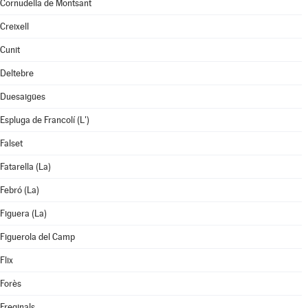
Cornudella de Montsant
Creixell
Cunit
Deltebre
Duesaigües
Espluga de Francolí (L')
Falset
Fatarella (La)
Febró (La)
Figuera (La)
Figuerola del Camp
Flix
Forès
Freginals