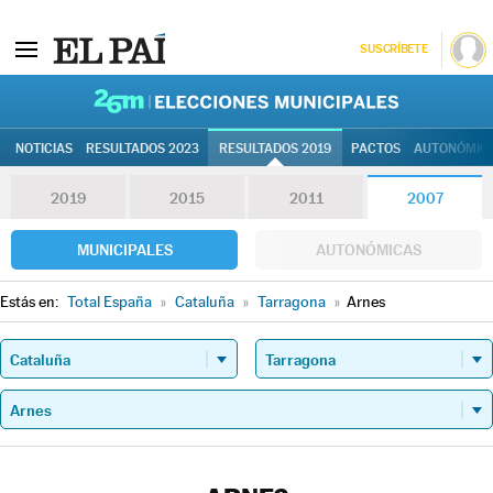
SUSCRÍBETE
26M | Elec
NOTICIAS
RESULTADOS 2023
RESULTADOS 2019
PACTOS
AUTONÓMIC
2019
2015
2011
2007
MUNICIPALES
AUTONÓMICAS
Estás en:
Total España
»
Cataluña
»
Tarragona
»
Arnes