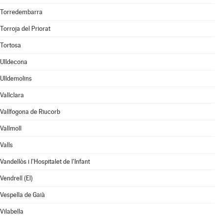
Torredembarra
Torroja del Priorat
Tortosa
Ulldecona
Ulldemolins
Vallclara
Vallfogona de Riucorb
Vallmoll
Valls
Vandellòs i l'Hospitalet de l'Infant
Vendrell (El)
Vespella de Gaià
Vilabella