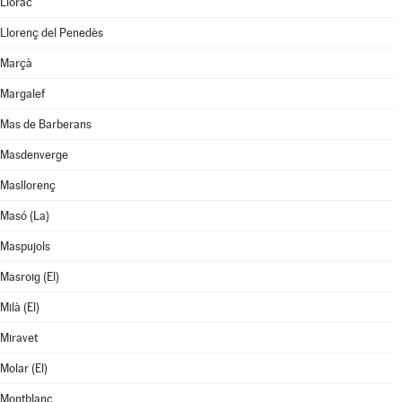
Llorac
Llorenç del Penedès
Marçà
Margalef
Mas de Barberans
Masdenverge
Masllorenç
Masó (La)
Maspujols
Masroig (El)
Milà (El)
Miravet
Molar (El)
Montblanc