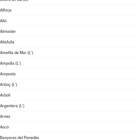
Alforja
Alió
Almoster
Altafulla
Ametlla de Mar (L')
Ampolla (L')
Amposta
Arboç (L')
Arbolí
Argentera (L')
Arnes
Ascó
Banyeres del Penedès