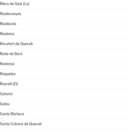
Riera de Gaià (La)
Riudecanyes
Riudecols
Riudoms
Rocafort de Queralt
Roda de Barà
Rodonyà
Roquetes
Rourell (El)
Salomó
Salou
Santa Bàrbara
Santa Coloma de Queralt