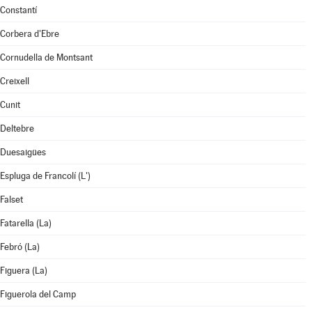
Constantí
Corbera d'Ebre
Cornudella de Montsant
Creixell
Cunit
Deltebre
Duesaigües
Espluga de Francolí (L')
Falset
Fatarella (La)
Febró (La)
Figuera (La)
Figuerola del Camp