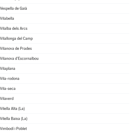
Vespella de Gaià
Vilabella
Vilalba dels Arcs
Vilallonga del Camp
Vilanova de Prades
Vilanova d'Escornalbou
Vilaplana
Vila-rodona
Vila-seca
Vilaverd
Vilella Alta (La)
Vilella Baixa (La)
Vimbodí i Poblet