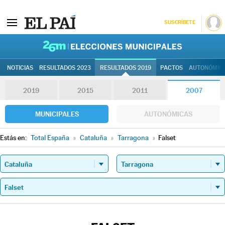
SUSCRÍBETE
26M | Elec
NOTICIAS
RESULTADOS 2023
RESULTADOS 2019
PACTOS
AUTONÓMIC
2019
2015
2011
2007
MUNICIPALES
AUTONÓMICAS
Estás en:
Total España
»
Cataluña
»
Tarragona
»
Falset