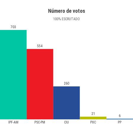
Número de votos
100
%
ESCRUTADO
703
554
260
21
6
IPF-AM
PSC-PM
CIU
PXC
PP