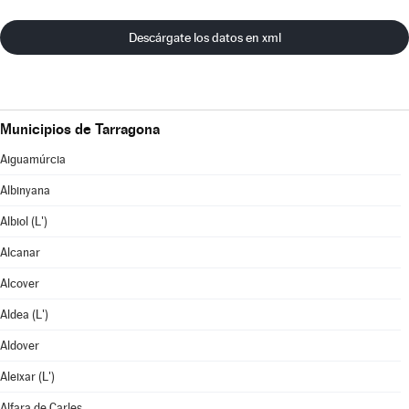
Descárgate los datos en xml
Municipios de Tarragona
Aiguamúrcia
Albinyana
Albiol (L')
Alcanar
Alcover
Aldea (L')
Aldover
Aleixar (L')
Alfara de Carles