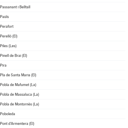
Passanant i Belltall
Paüls
Perafort
Perelló (El)
Piles (Les)
Pinell de Brai (El)
Pira
Pla de Santa Maria (El)
Pobla de Mafumet (La)
Pobla de Massaluca (La)
Pobla de Montornès (La)
Poboleda
Pont d'Armentera (El)