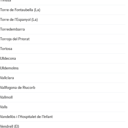
Tivissa
Torre de Fontaubella (La)
Torre de l'Espanyol (La)
Torredembarra
Torroja del Priorat
Tortosa
Ulldecona
Ulldemolins
Vallclara
Vallfogona de Riucorb
Vallmoll
Valls
Vandellòs i l'Hospitalet de l'Infant
Vendrell (El)