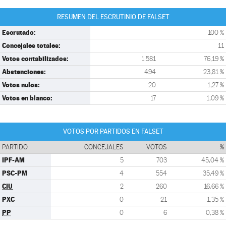
RESUMEN DEL ESCRUTINIO DE FALSET
Escrutado:
100 %
Concejales totales:
11
Votos contabilizados:
1.581
76,19 %
Abstenciones:
494
23,81 %
Votos nulos:
20
1,27 %
Votos en blanco:
17
1,09 %
VOTOS POR PARTIDOS EN FALSET
PARTIDO
CONCEJALES
VOTOS
%
IPF-AM
5
703
45,04 %
PSC-PM
4
554
35,49 %
CIU
2
260
16,66 %
PXC
0
21
1,35 %
PP
0
6
0,38 %