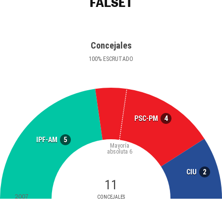
FALSET
Concejales
100
%
ESCRUTADO
4
PSC-PM
5
IPF-AM
Mayoría
absoluta
6
2
CIU
11
2007
CONCEJALES