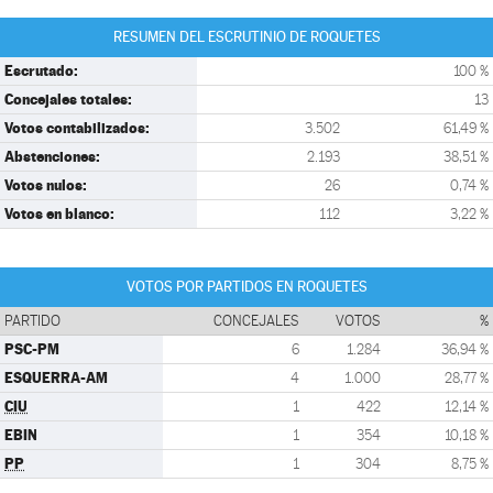
RESUMEN DEL ESCRUTINIO DE ROQUETES
Escrutado:
100 %
Concejales totales:
13
Votos contabilizados:
3.502
61,49 %
Abstenciones:
2.193
38,51 %
Votos nulos:
26
0,74 %
Votos en blanco:
112
3,22 %
VOTOS POR PARTIDOS EN ROQUETES
PARTIDO
CONCEJALES
VOTOS
%
PSC-PM
6
1.284
36,94 %
ESQUERRA-AM
4
1.000
28,77 %
CIU
1
422
12,14 %
EBIN
1
354
10,18 %
PP
1
304
8,75 %