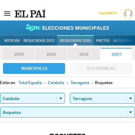
SUSCRÍBETE
26M | Elec
NOTICIAS
RESULTADOS 2023
RESULTADOS 2019
PACTOS
AUTONÓMIC
2019
2015
2011
2007
MUNICIPALES
AUTONÓMICAS
Estás en:
Total España
»
Cataluña
»
Tarragona
»
Roquetes