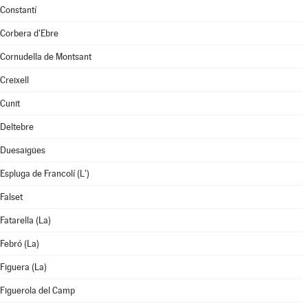
Constantí
Corbera d'Ebre
Cornudella de Montsant
Creixell
Cunit
Deltebre
Duesaigües
Espluga de Francolí (L')
Falset
Fatarella (La)
Febró (La)
Figuera (La)
Figuerola del Camp