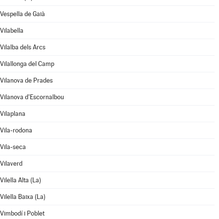
Vespella de Gaià
Vilabella
Vilalba dels Arcs
Vilallonga del Camp
Vilanova de Prades
Vilanova d'Escornalbou
Vilaplana
Vila-rodona
Vila-seca
Vilaverd
Vilella Alta (La)
Vilella Baixa (La)
Vimbodí i Poblet