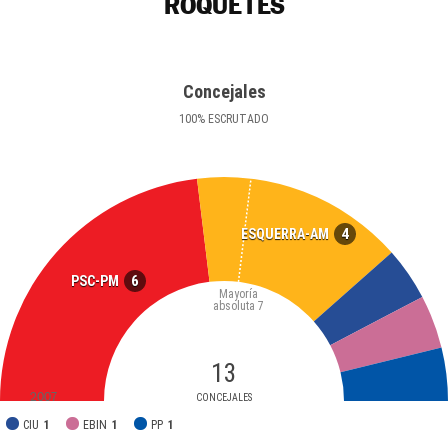
ROQUETES
Concejales
100
%
ESCRUTADO
4
ESQUERRA-AM
6
PSC-PM
Mayoría
absoluta
7
13
2007
CONCEJALES
CIU
1
EBIN
1
PP
1