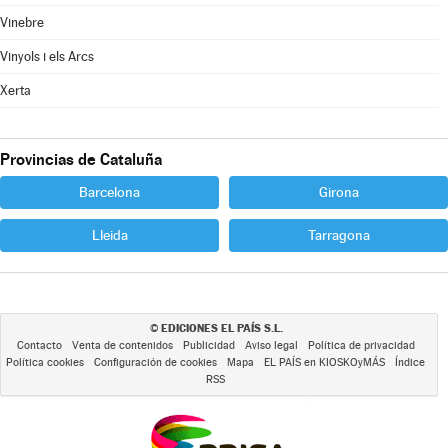
Vinebre
Vinyols i els Arcs
Xerta
Provincias de Cataluña
Barcelona
Girona
Lleida
Tarragona
EDICIONES EL PAÍS S.L.
©
Contacto
Venta de contenidos
Publicidad
Aviso legal
Política de privacidad
Política cookies
Configuración de cookies
Mapa
EL PAÍS en KIOSKOyMÁS
Índice
RSS