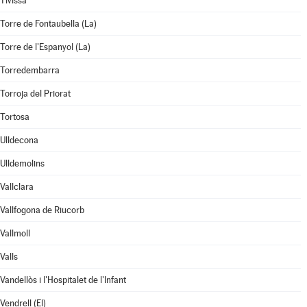
Tivissa
Torre de Fontaubella (La)
Torre de l'Espanyol (La)
Torredembarra
Torroja del Priorat
Tortosa
Ulldecona
Ulldemolins
Vallclara
Vallfogona de Riucorb
Vallmoll
Valls
Vandellòs i l'Hospitalet de l'Infant
Vendrell (El)