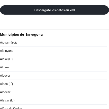
Descárgate los datos en xml
Municipios de Tarragona
Aiguamúrcia
Albinyana
Albiol (L')
Alcanar
Alcover
Aldea (L')
Aldover
Aleixar (L')
Alfara de Carles