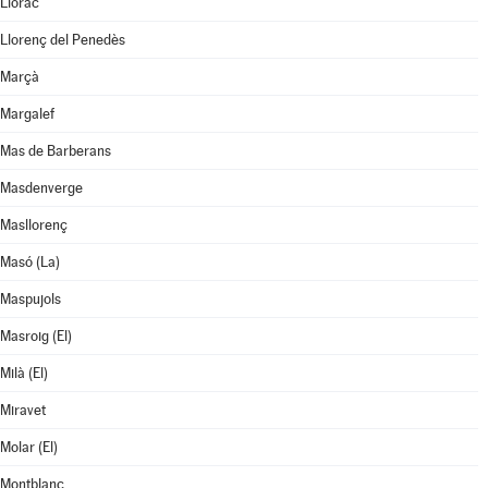
Llorac
Llorenç del Penedès
Marçà
Margalef
Mas de Barberans
Masdenverge
Masllorenç
Masó (La)
Maspujols
Masroig (El)
Milà (El)
Miravet
Molar (El)
Montblanc