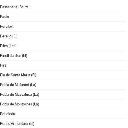
Passanant i Belltall
Paüls
Perafort
Perelló (El)
Piles (Les)
Pinell de Brai (El)
Pira
Pla de Santa Maria (El)
Pobla de Mafumet (La)
Pobla de Massaluca (La)
Pobla de Montornès (La)
Poboleda
Pont d'Armentera (El)