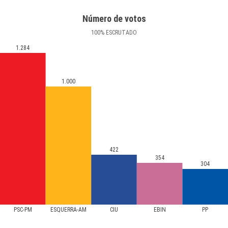
Número de votos
100
%
ESCRUTADO
1.284
1.000
422
354
304
PSC-PM
ESQUERRA-AM
CIU
EBIN
PP