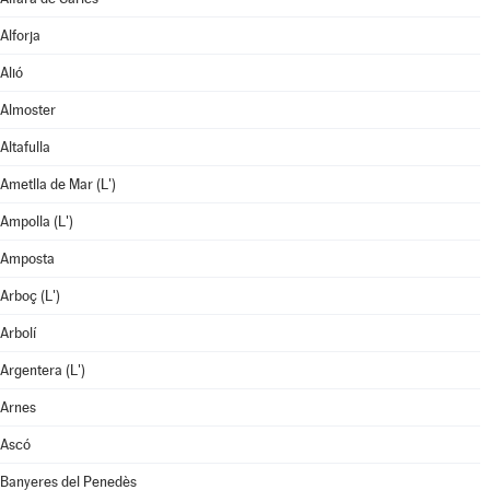
Alforja
Alió
Almoster
Altafulla
Ametlla de Mar (L')
Ampolla (L')
Amposta
Arboç (L')
Arbolí
Argentera (L')
Arnes
Ascó
Banyeres del Penedès