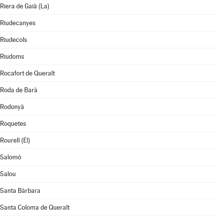
Riera de Gaià (La)
Riudecanyes
Riudecols
Riudoms
Rocafort de Queralt
Roda de Barà
Rodonyà
Roquetes
Rourell (El)
Salomó
Salou
Santa Bàrbara
Santa Coloma de Queralt