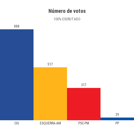
Número de votos
100
%
ESCRUTADO
888
517
317
29
CIU
ESQUERRA-AM
PSC-PM
PP