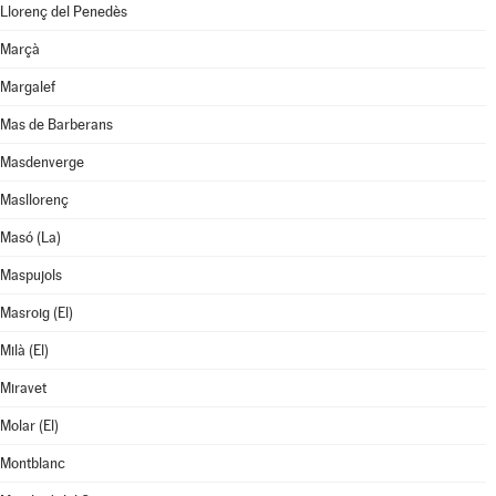
Llorenç del Penedès
Marçà
Margalef
Mas de Barberans
Masdenverge
Masllorenç
Masó (La)
Maspujols
Masroig (El)
Milà (El)
Miravet
Molar (El)
Montblanc