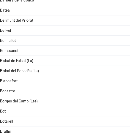
Barberà de la Conca
Batea
Bellmunt del Priorat
Bellvei
Benifallet
Benissanet
Bisbal de Falset (La)
Bisbal del Penedès (La)
Blancafort
Bonastre
Borges del Camp (Les)
Bot
Botarell
Bràfim