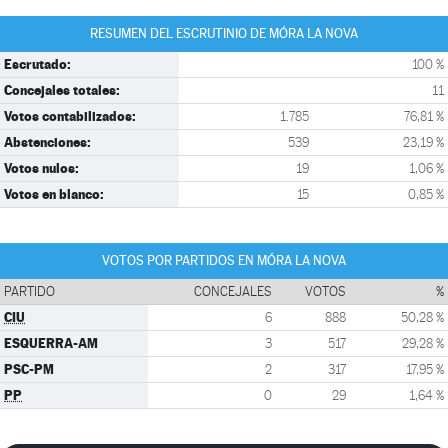
RESUMEN DEL ESCRUTINIO DE MÓRA LA NOVA
Escrutado:
100 %
Concejales totales:
11
Votos contabilizados:
1.785
76,81 %
Abstenciones:
539
23,19 %
Votos nulos:
19
1,06 %
Votos en blanco:
15
0,85 %
VOTOS POR PARTIDOS EN MÓRA LA NOVA
PARTIDO
CONCEJALES
VOTOS
%
CIU
6
888
50,28 %
ESQUERRA-AM
3
517
29,28 %
PSC-PM
2
317
17,95 %
PP
0
29
1,64 %