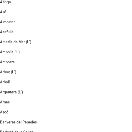
Alforja
Alió
Almoster
Altafulla
Ametlla de Mar (L')
Ampolla (L')
Amposta
Arboç (L')
Arbolí
Argentera (L')
Arnes
Ascó
Banyeres del Penedès