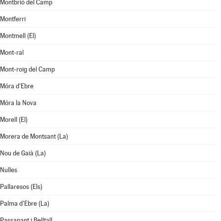
Montbrió del Camp
Montferri
Montmell (El)
Mont-ral
Mont-roig del Camp
Móra d'Ebre
Móra la Nova
Morell (El)
Morera de Montsant (La)
Nou de Gaià (La)
Nulles
Pallaresos (Els)
Palma d'Ebre (La)
Passanant i Belltall