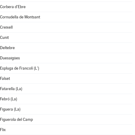
Corbera d'Ebre
Cornudella de Montsant
Creixell
Cunit
Deltebre
Duesaigües
Espluga de Francolí (L')
Falset
Fatarella (La)
Febró (La)
Figuera (La)
Figuerola del Camp
Flix