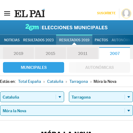
SUSCRÍBETE
26M | Elec
NOTICIAS
RESULTADOS 2023
RESULTADOS 2019
PACTOS
AUTONÓMIC
2019
2015
2011
2007
MUNICIPALES
AUTONÓMICAS
Estás en:
Total España
»
Cataluña
»
Tarragona
»
Móra la Nova