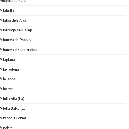
Vespella de Gaià
Vilabella
Vilalba dels Arcs
Vilallonga del Camp
Vilanova de Prades
Vilanova d'Escornalbou
Vilaplana
Vila-rodona
Vila-seca
Vilaverd
Vilella Alta (La)
Vilella Baixa (La)
Vimbodí i Poblet
Vinebre