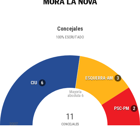
MÓRA LA NOVA
Concejales
100
%
ESCRUTADO
3
ESQUERRA-AM
6
CIU
Mayoría
absoluta
6
2
PSC-PM
11
2007
CONCEJALES