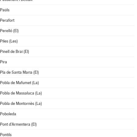
Paüls
Perafort
Perelló (El)
Piles (Les)
Pinell de Brai (El)
Pira
Pla de Santa Maria (El)
Pobla de Mafumet (La)
Pobla de Massaluca (La)
Pobla de Montornès (La)
Poboleda
Pont d'Armentera (El)
Pontils