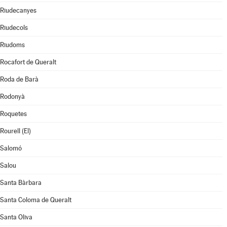
Riudecanyes
Riudecols
Riudoms
Rocafort de Queralt
Roda de Barà
Rodonyà
Roquetes
Rourell (El)
Salomó
Salou
Santa Bàrbara
Santa Coloma de Queralt
Santa Oliva