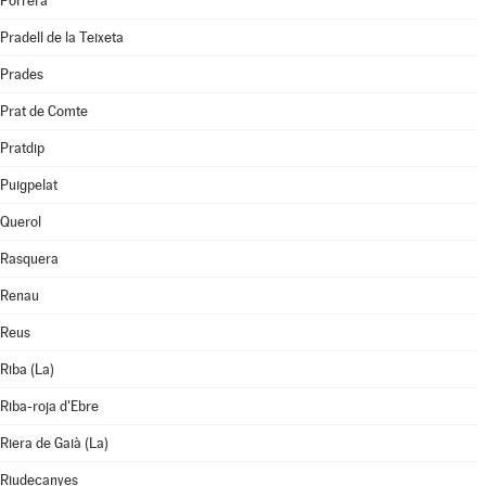
Porrera
Pradell de la Teixeta
Prades
Prat de Comte
Pratdip
Puigpelat
Querol
Rasquera
Renau
Reus
Riba (La)
Riba-roja d'Ebre
Riera de Gaià (La)
Riudecanyes