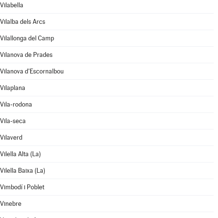
Vilabella
Vilalba dels Arcs
Vilallonga del Camp
Vilanova de Prades
Vilanova d'Escornalbou
Vilaplana
Vila-rodona
Vila-seca
Vilaverd
Vilella Alta (La)
Vilella Baixa (La)
Vimbodí i Poblet
Vinebre