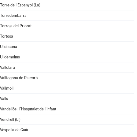
Torre de l'Espanyol (La)
Torredembarra
Torroja del Priorat
Tortosa
Ulldecona
Ulldemolins
Vallclara
Vallfogona de Riucorb
Vallmoll
Valls
Vandellòs i l'Hospitalet de l'Infant
Vendrell (El)
Vespella de Gaià