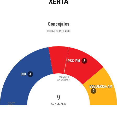
XERTA
Concejales
100
%
ESCRUTADO
3
PSC-PM
4
CIU
Mayoría
absoluta
5
ESQUERRA-AM
2
9
2007
CONCEJALES