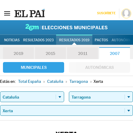
SUSCRÍBETE
26M | Elec
NOTICIAS
RESULTADOS 2023
RESULTADOS 2019
PACTOS
AUTONÓMIC
2019
2015
2011
2007
MUNICIPALES
AUTONÓMICAS
Estás en:
Total España
»
Cataluña
»
Tarragona
»
Xerta