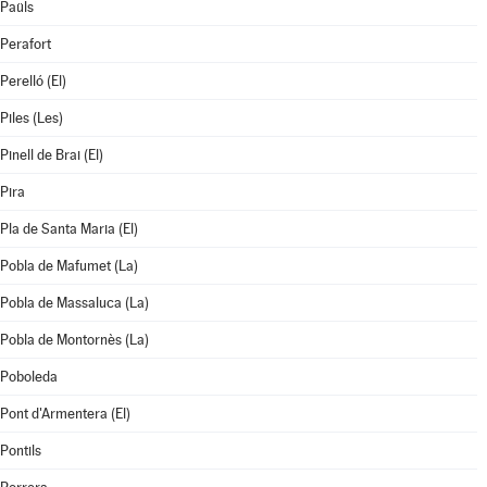
Paüls
Perafort
Perelló (El)
Piles (Les)
Pinell de Brai (El)
Pira
Pla de Santa Maria (El)
Pobla de Mafumet (La)
Pobla de Massaluca (La)
Pobla de Montornès (La)
Poboleda
Pont d'Armentera (El)
Pontils