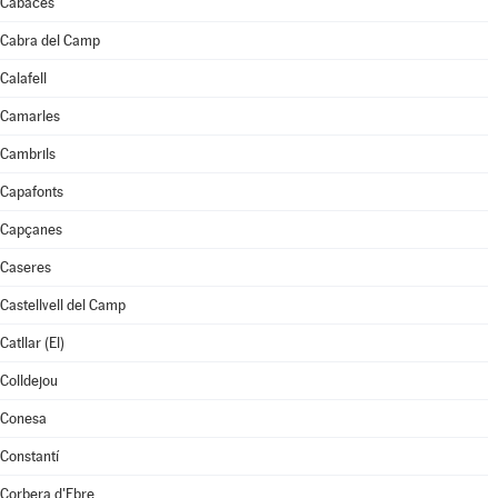
Cabacés
Cabra del Camp
Calafell
Camarles
Cambrils
Capafonts
Capçanes
Caseres
Castellvell del Camp
Catllar (El)
Colldejou
Conesa
Constantí
Corbera d'Ebre