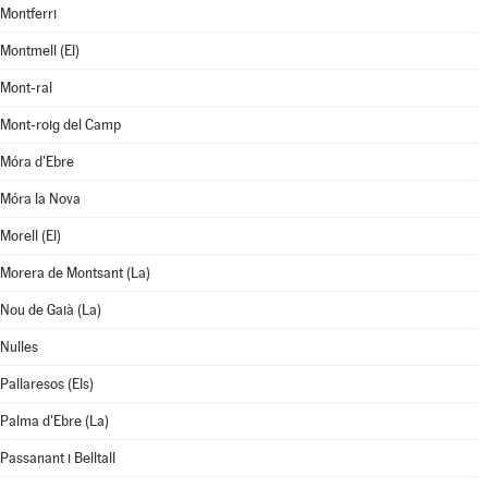
Montferri
Montmell (El)
Mont-ral
Mont-roig del Camp
Móra d'Ebre
Móra la Nova
Morell (El)
Morera de Montsant (La)
Nou de Gaià (La)
Nulles
Pallaresos (Els)
Palma d'Ebre (La)
Passanant i Belltall