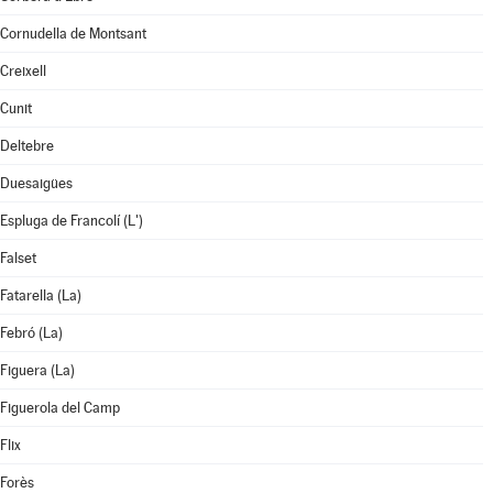
Cornudella de Montsant
Creixell
Cunit
Deltebre
Duesaigües
Espluga de Francolí (L')
Falset
Fatarella (La)
Febró (La)
Figuera (La)
Figuerola del Camp
Flix
Forès