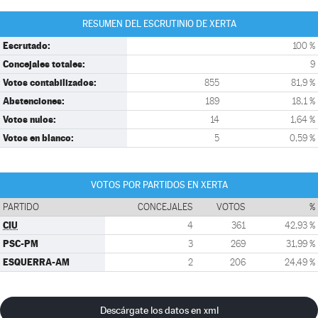
RESUMEN DEL ESCRUTINIO DE XERTA
Escrutado:
100 %
Concejales totales:
9
Votos contabilizados:
855
81,9 %
Abstenciones:
189
18,1 %
Votos nulos:
14
1,64 %
Votos en blanco:
5
0,59 %
VOTOS POR PARTIDOS EN XERTA
PARTIDO
CONCEJALES
VOTOS
%
CIU
4
361
42,93 %
PSC-PM
3
269
31,99 %
ESQUERRA-AM
2
206
24,49 %
Descárgate los datos en xml