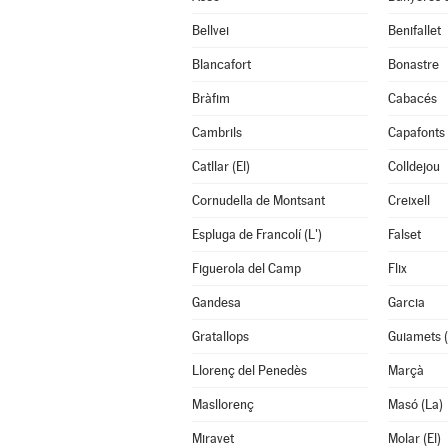
Bellvei
Benifallet
Blancafort
Bonastre
Bràfim
Cabacés
Cambrils
Capafonts
Catllar (El)
Colldejou
Cornudella de Montsant
Creixell
Espluga de Francolí (L')
Falset
Figuerola del Camp
Flix
Gandesa
Garcia
Gratallops
Guiamets (
Llorenç del Penedès
Marçà
Masllorenç
Masó (La)
Miravet
Molar (El)