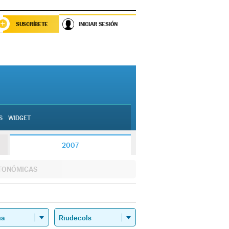
SUSCRÍBETE
INICIAR SESIÓN
S
WIDGET
2007
TONÓMICAS