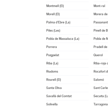
Montmell (El)
Mont-ral
Morell (El)
Morera de 
Palma d'Ebre (La)
Passanant i
Piles (Les)
Pinell de Br
Pobla de Massaluca (La)
Pobla de M
Porrera
Pradell de 
Puigpelat
Querol
Riba (La)
Riba-roja 
Riudoms
Rocafort d
Rourell (El)
Salomó
Santa Oliva
Sant Carle
Savallà del Comtat
Secuita (L
Solivella
Tarragona