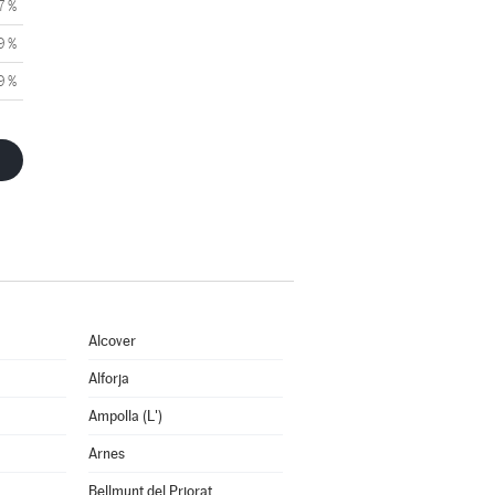
7 %
9 %
9 %
Alcover
Alforja
Ampolla (L')
Arnes
Bellmunt del Priorat