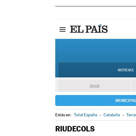
NOTICIAS
2019
MUNICIPA
Estás en:
Total España
»
Cataluña
»
Tarr
RIUDECOLS