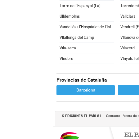
Torre de l'Espanyol (La)
Torredem
Ulldemolins
Vallclara
Vandellòs i l'Hospitalet de l'Infant
Vendrell (E
Vilallonga del Camp
Vilanova d
Vila-seca
Vilaverd
Vinebre
Vinyols i e
Provincias de Cataluña
Barcelona
EDICIONES EL PAÍS S.L.
©
Contacto
Venta de 