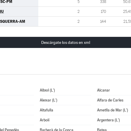
PSC-PM
5
338
50,6
IU
2
170
25,4
ESQUERRA-AM
2
144
21,5
Descárgate los datos en xml
Albiol (L')
Alcanar
Aleixar (L')
Alfara de Carles
Altafulla
Ametlla de Mar (L')
Arbolí
Argentera (L')
del Penedès
Barberà de la Conca
Batea