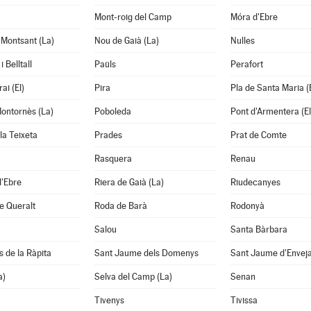
Mont-roig del Camp
Móra d'Ebre
Montsant (La)
Nou de Gaià (La)
Nulles
 Belltall
Paüls
Perafort
ai (El)
Pira
Pla de Santa Maria (E
ontornès (La)
Poboleda
Pont d'Armentera (El
la Teixeta
Prades
Prat de Comte
Rasquera
Renau
d'Ebre
Riera de Gaià (La)
Riudecanyes
e Queralt
Roda de Barà
Rodonyà
Salou
Santa Bàrbara
s de la Ràpita
Sant Jaume dels Domenys
Sant Jaume d'Envej
a)
Selva del Camp (La)
Senan
Tivenys
Tivissa