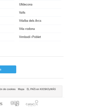
Ulldecona
Valls
Vilalba dels Arcs
Vila-rodona
Vimbodí i Poblet
a
ón de cookies
Mapa
EL PAÍS en KIOSKOyMÁS