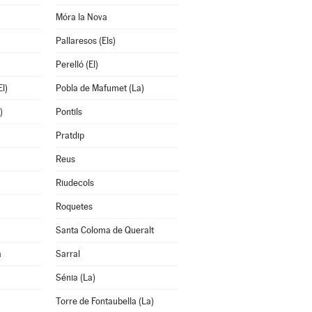
Móra la Nova
Pallaresos (Els)
Perelló (El)
l)
Pobla de Mafumet (La)
)
Pontils
Pratdip
Reus
Riudecols
Roquetes
Santa Coloma de Queralt
a
Sarral
Sénia (La)
Torre de Fontaubella (La)