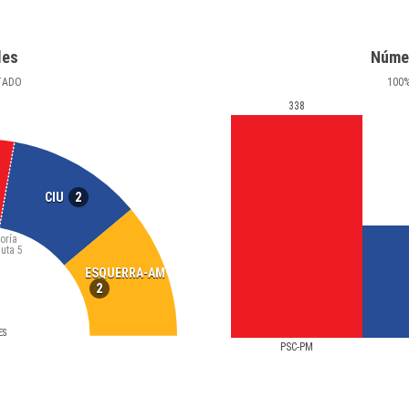
les
Núme
TADO
100
338
2
CIU
oría
luta
5
ESQUERRA-AM
2
ES
PSC-PM