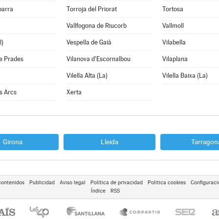
barra
Torroja del Priorat
Tortosa
Vallfogona de Riucorb
Vallmoll
l)
Vespella de Gaià
Vilabella
e Prades
Vilanova d'Escornalbou
Vilaplana
Vilella Alta (La)
Vilella Baixa (La)
ls Arcs
Xerta
Girona
Lleida
Tarragon
contenidos
Publicidad
Aviso legal
Política de privacidad
Política cookies
Configuraci
Índice
RSS