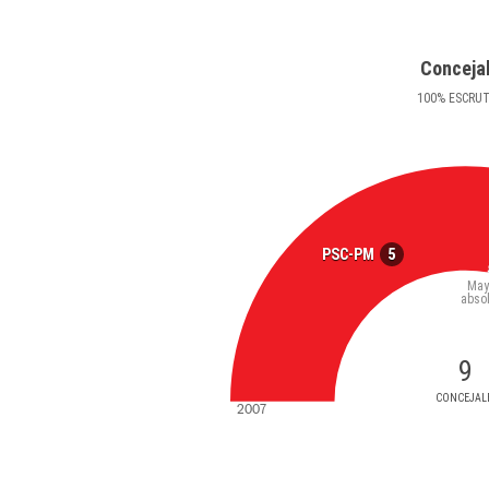
Conceja
100
%
ESCRU
5
PSC-PM
May
abso
9
CONCEJAL
2007