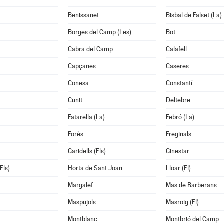
Benissanet
Bisbal de Falset (La)
Borges del Camp (Les)
Bot
Cabra del Camp
Calafell
Capçanes
Caseres
Conesa
Constantí
Cunit
Deltebre
Fatarella (La)
Febró (La)
Forès
Freginals
Garidells (Els)
Ginestar
Els)
Horta de Sant Joan
Lloar (El)
Margalef
Mas de Barberans
Maspujols
Masroig (El)
Montblanc
Montbrió del Camp