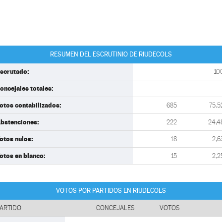
RESUMEN DEL ESCRUTINIO DE RIUDECOLS
scrutado:
10
oncejales totales:
otos contabilizados:
685
75,5
bstenciones:
222
24,4
otos nulos:
18
2,6
otos en blanco:
15
2,2
VOTOS POR PARTIDOS EN RIUDECOLS
ARTIDO
CONCEJALES
VOTOS