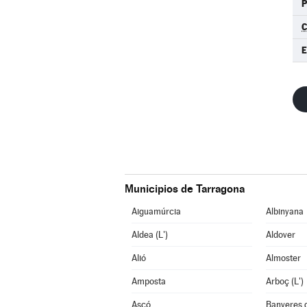
C
Municipios de Tarragona
Aiguamúrcia
Albinyana
Aldea (L')
Aldover
Alió
Almoster
Amposta
Arboç (L')
Ascó
Banyeres 