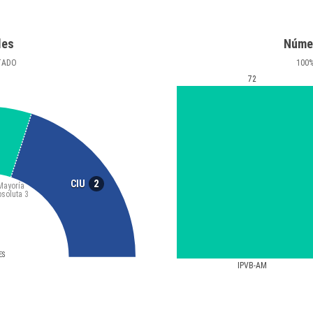
les
Núme
TADO
100
72
2
CIU
Mayoría
bsoluta
3
ES
IPVB-AM