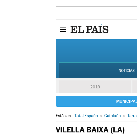
NOTICIAS
2019
MUNICIPA
Estás en:
Total España
»
Cataluña
»
Tarr
VILELLA BAIXA (LA)