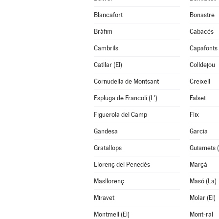
Blancafort
Bonastre
Bràfim
Cabacés
Cambrils
Capafonts
Catllar (El)
Colldejou
Cornudella de Montsant
Creixell
Espluga de Francolí (L')
Falset
Figuerola del Camp
Flix
Gandesa
Garcia
Gratallops
Guiamets (
Llorenç del Penedès
Marçà
Masllorenç
Masó (La)
Miravet
Molar (El)
Montmell (El)
Mont-ral