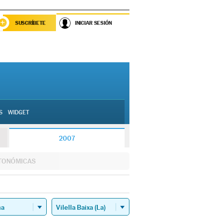
SUSCRÍBETE
INICIAR SESIÓN
S
WIDGET
2007
TONÓMICAS