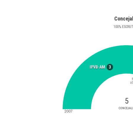
Conceja
100
%
ESCRU
3
IPVB-AM
a
5
CONCEJAL
2007