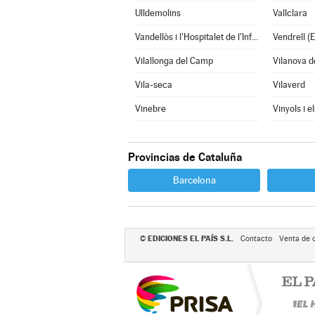
Ulldemolins
Vallclara
Vandellòs i l'Hospitalet de l'Infant
Vendrell (E
Vilallonga del Camp
Vilanova d
Vila-seca
Vilaverd
Vinebre
Vinyols i e
Provincias de Cataluña
Barcelona
EDICIONES EL PAÍS S.L.
©
Contacto
Venta de 