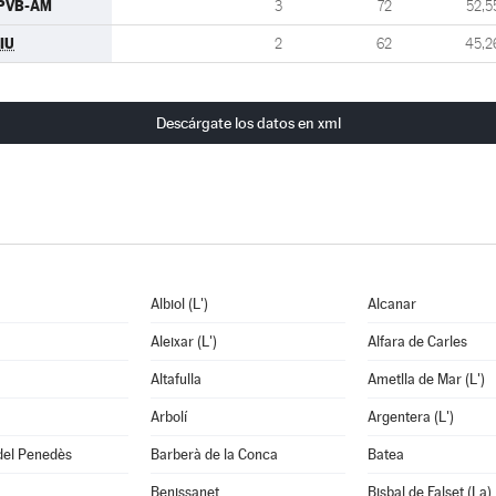
PVB-AM
3
72
52,5
IU
2
62
45,2
Descárgate los datos en xml
Albiol (L')
Alcanar
Aleixar (L')
Alfara de Carles
Altafulla
Ametlla de Mar (L')
Arbolí
Argentera (L')
del Penedès
Barberà de la Conca
Batea
Benissanet
Bisbal de Falset (La)