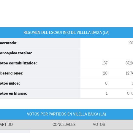
RESUMEN DEL ESCRUTINIO DE VILELLA BAIXA (LA)
scrutado:
10
oncejales totales:
otos contabilizados:
137
87,2
bstenciones:
20
12,7
otos nulos:
0
otos en blanco:
1
0,7
VOTOS POR PARTIDOS EN VILELLA BAIXA (LA)
ARTIDO
CONCEJALES
VOTOS