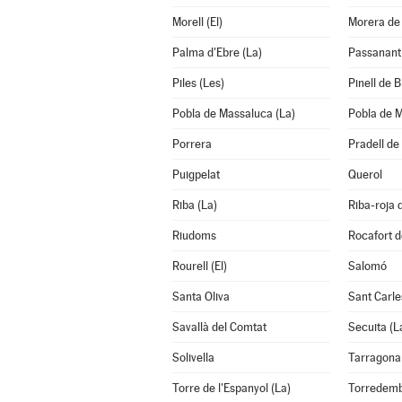
Morell (El)
Morera de 
Palma d'Ebre (La)
Passanant i
Piles (Les)
Pinell de Br
Pobla de Massaluca (La)
Pobla de M
Porrera
Pradell de 
Puigpelat
Querol
Riba (La)
Riba-roja 
Riudoms
Rocafort d
Rourell (El)
Salomó
Santa Oliva
Sant Carle
Savallà del Comtat
Secuita (L
Solivella
Tarragona
Torre de l'Espanyol (La)
Torredem