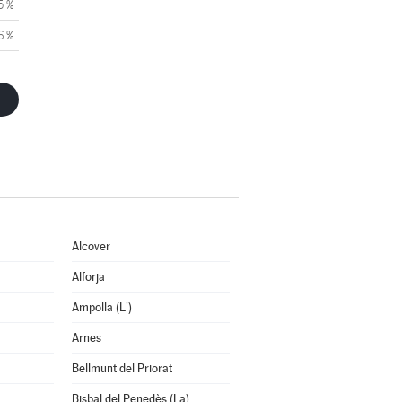
5 %
6 %
Alcover
Alforja
Ampolla (L')
Arnes
Bellmunt del Priorat
Bisbal del Penedès (La)