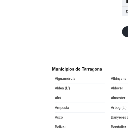
I
C
Municipios de Tarragona
Aiguamúrcia
Albinyana
Aldea (L')
Aldover
Alió
Almoster
Amposta
Arboç (L')
Ascó
Banyeres 
Bellvei
Benifallet