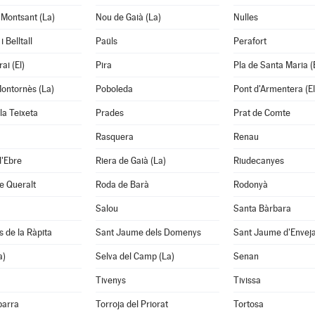
Montsant (La)
Nou de Gaià (La)
Nulles
 Belltall
Paüls
Perafort
ai (El)
Pira
Pla de Santa Maria (E
ontornès (La)
Poboleda
Pont d'Armentera (El
la Teixeta
Prades
Prat de Comte
Rasquera
Renau
d'Ebre
Riera de Gaià (La)
Riudecanyes
e Queralt
Roda de Barà
Rodonyà
Salou
Santa Bàrbara
s de la Ràpita
Sant Jaume dels Domenys
Sant Jaume d'Envej
a)
Selva del Camp (La)
Senan
Tivenys
Tivissa
barra
Torroja del Priorat
Tortosa