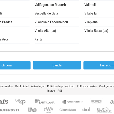
Vallfogona de Riucorb
Vallmoll
l)
Vespella de Gaià
Vilabella
e Prades
Vilanova d'Escornalbou
Vilaplana
Vilella Alta (La)
Vilella Baixa (La)
ls Arcs
Xerta
Girona
Lleida
Tarragon
contenidos
Publicidad
Aviso legal
Política de privacidad
Política cookies
Configuraci
Índice
RSS