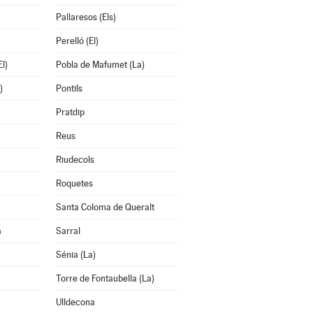
Pallaresos (Els)
Perelló (El)
l)
Pobla de Mafumet (La)
)
Pontils
Pratdip
Reus
Riudecols
Roquetes
Santa Coloma de Queralt
a
Sarral
Sénia (La)
Torre de Fontaubella (La)
Ulldecona