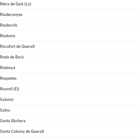
Riera de Gaià (La)
Riudecanyes
Riudecols
Riudoms
Rocafort de Queralt
Roda de Barà
Rodonyà
Roquetes
Rourell (El)
Salomó
Salou
Santa Bàrbara
Santa Coloma de Queralt