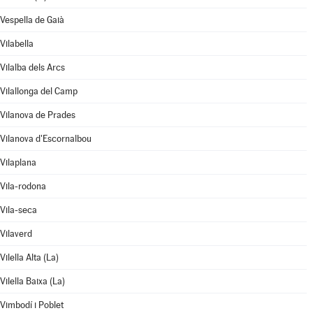
Vespella de Gaià
Vilabella
Vilalba dels Arcs
Vilallonga del Camp
Vilanova de Prades
Vilanova d'Escornalbou
Vilaplana
Vila-rodona
Vila-seca
Vilaverd
Vilella Alta (La)
Vilella Baixa (La)
Vimbodí i Poblet