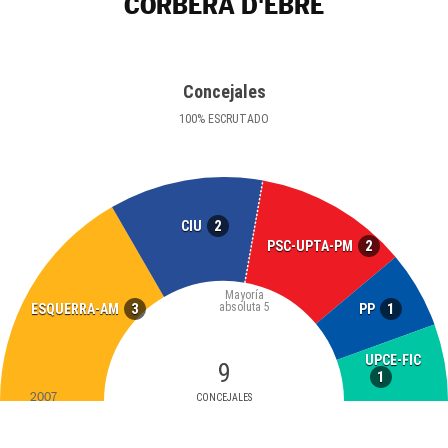
CORBERA D'EBRE
Concejales
100
%
ESCRUTADO
2
CIU
2
PSC-UPTA-PM
Mayoría
absoluta
5
3
1
ESQUERRA-AM
PP
UPCE-FIC
9
1
2007
CONCEJALES