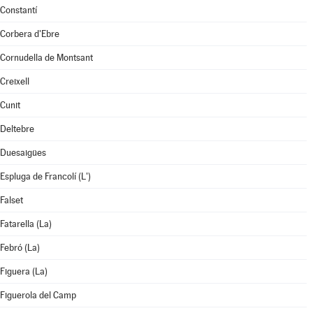
Constantí
Corbera d'Ebre
Cornudella de Montsant
Creixell
Cunit
Deltebre
Duesaigües
Espluga de Francolí (L')
Falset
Fatarella (La)
Febró (La)
Figuera (La)
Figuerola del Camp