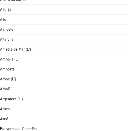
Alforja
Alió
Almoster
Altafulla
Ametlla de Mar (L')
Ampolla (L')
Amposta
Arboç (L')
Arbolí
Argentera (L')
Arnes
Ascó
Banyeres del Penedès