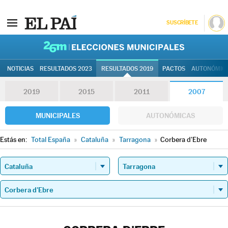
SUSCRÍBETE
26M | Elec
NOTICIAS
RESULTADOS 2023
RESULTADOS 2019
PACTOS
AUTONÓMIC
2019
2015
2011
2007
MUNICIPALES
AUTONÓMICAS
Estás en:
Total España
»
Cataluña
»
Tarragona
»
Corbera d'Ebre