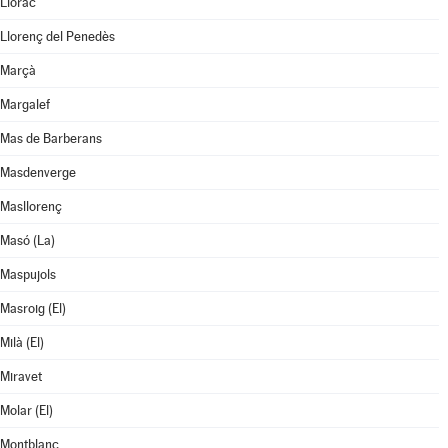
Llorac
Llorenç del Penedès
Marçà
Margalef
Mas de Barberans
Masdenverge
Masllorenç
Masó (La)
Maspujols
Masroig (El)
Milà (El)
Miravet
Molar (El)
Montblanc