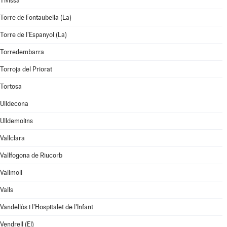
Tivissa
Torre de Fontaubella (La)
Torre de l'Espanyol (La)
Torredembarra
Torroja del Priorat
Tortosa
Ulldecona
Ulldemolins
Vallclara
Vallfogona de Riucorb
Vallmoll
Valls
Vandellòs i l'Hospitalet de l'Infant
Vendrell (El)