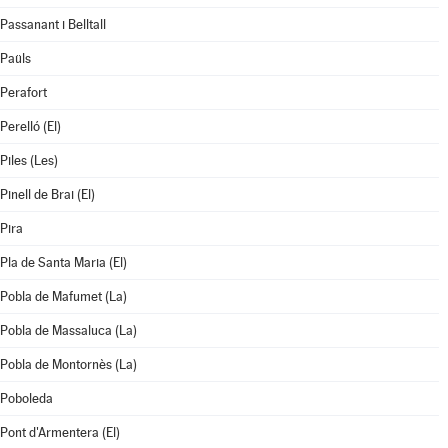
Passanant i Belltall
Paüls
Perafort
Perelló (El)
Piles (Les)
Pinell de Brai (El)
Pira
Pla de Santa Maria (El)
Pobla de Mafumet (La)
Pobla de Massaluca (La)
Pobla de Montornès (La)
Poboleda
Pont d'Armentera (El)