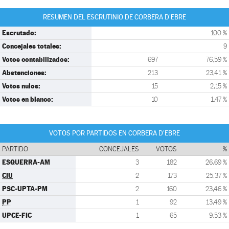
RESUMEN DEL ESCRUTINIO DE CORBERA D'EBRE
Escrutado:
100 %
Concejales totales:
9
Votos contabilizados:
697
76,59 %
Abstenciones:
213
23,41 %
Votos nulos:
15
2,15 %
Votos en blanco:
10
1,47 %
VOTOS POR PARTIDOS EN CORBERA D'EBRE
PARTIDO
CONCEJALES
VOTOS
%
ESQUERRA-AM
3
182
26,69 %
CIU
2
173
25,37 %
PSC-UPTA-PM
2
160
23,46 %
PP
1
92
13,49 %
UPCE-FIC
1
65
9,53 %