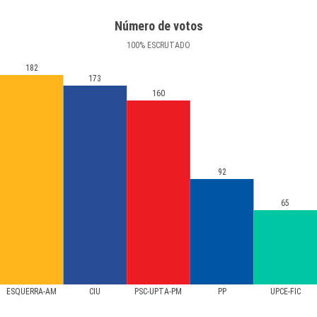
Número de votos
100
%
ESCRUTADO
182
173
160
92
65
ESQUERRA-AM
CIU
PSC-UPTA-PM
PP
UPCE-FIC