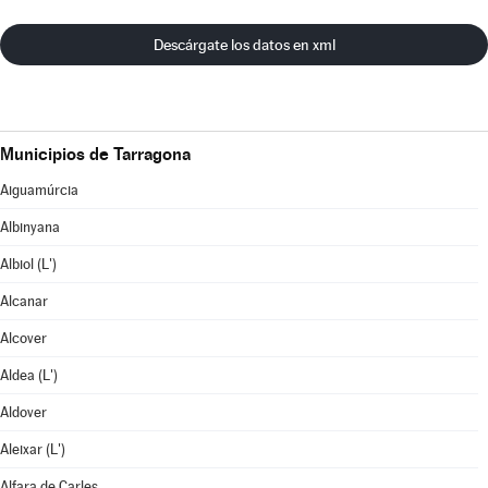
Descárgate los datos en xml
Municipios de Tarragona
Aiguamúrcia
Albinyana
Albiol (L')
Alcanar
Alcover
Aldea (L')
Aldover
Aleixar (L')
Alfara de Carles