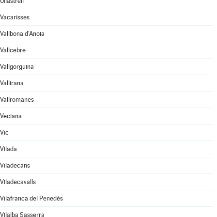
Ullastrell
Vacarisses
Vallbona d'Anoia
Vallcebre
Vallgorguina
Vallirana
Vallromanes
Veciana
Vic
Vilada
Viladecans
Viladecavalls
Vilafranca del Penedès
Vilalba Sasserra