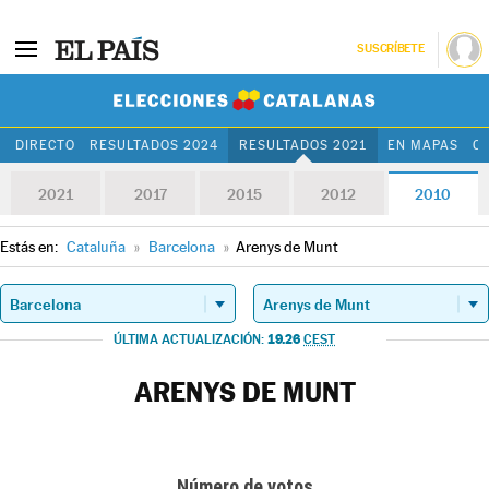
SUSCRÍBETE
Elecciones Cat
DIRECTO
RESULTADOS 2024
RESULTADOS 2021
EN MAPAS
C
2021
2017
2015
2012
2010
Estás en:
Cataluña
»
Barcelona
»
Arenys de Munt
19.26
ÚLTIMA ACTUALIZACIÓN:
CEST
ARENYS DE MUNT
Número de votos