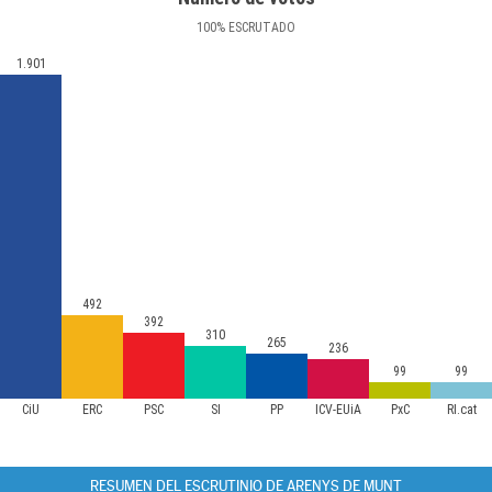
100
%
ESCRUTADO
1.901
492
392
310
265
236
99
99
CiU
ERC
PSC
SI
PP
ICV-EUiA
PxC
RI.cat
RESUMEN DEL ESCRUTINIO DE ARENYS DE MUNT