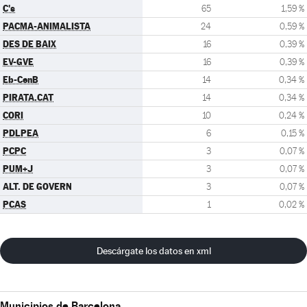
C's
65
1,59 %
PACMA-ANIMALISTA
24
0,59 %
DES DE BAIX
16
0,39 %
EV-GVE
16
0,39 %
Eb-CenB
14
0,34 %
PIRATA.CAT
14
0,34 %
CORI
10
0,24 %
PDLPEA
6
0,15 %
PCPC
3
0,07 %
PUM+J
3
0,07 %
ALT. DE GOVERN
3
0,07 %
PCAS
1
0,02 %
Descárgate los datos en xml
Municipios de Barcelona