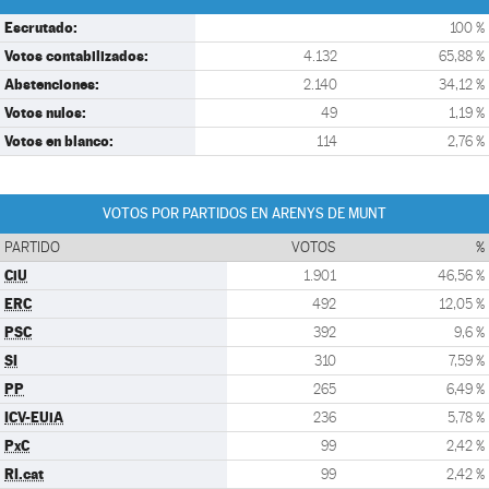
Escrutado:
100 %
Votos contabilizados:
4.132
65,88 %
Abstenciones:
2.140
34,12 %
Votos nulos:
49
1,19 %
Votos en blanco:
114
2,76 %
VOTOS POR PARTIDOS EN ARENYS DE MUNT
PARTIDO
VOTOS
%
CiU
1.901
46,56 %
ERC
492
12,05 %
PSC
392
9,6 %
SI
310
7,59 %
PP
265
6,49 %
ICV-EUiA
236
5,78 %
PxC
99
2,42 %
RI.cat
99
2,42 %