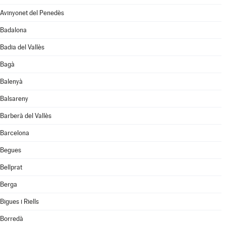
Avinyonet del Penedès
Badalona
Badia del Vallès
Bagà
Balenyà
Balsareny
Barberà del Vallès
Barcelona
Begues
Bellprat
Berga
Bigues i Riells
Borredà