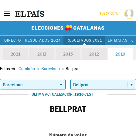
SUSCRÍBETE
Elecciones Cat
DIRECTO
RESULTADOS 2024
RESULTADOS 2021
EN MAPAS
C
2021
2017
2015
2012
2010
Estás en:
Cataluña
»
Barcelona
»
Bellprat
19.26
ÚLTIMA ACTUALIZACIÓN:
CEST
BELLPRAT
Número de votos