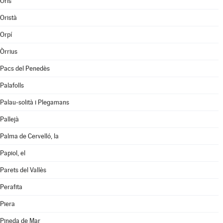
Orís
Oristà
Orpí
Òrrius
Pacs del Penedès
Palafolls
Palau-solità i Plegamans
Pallejà
Palma de Cervelló, la
Papiol, el
Parets del Vallès
Perafita
Piera
Pineda de Mar