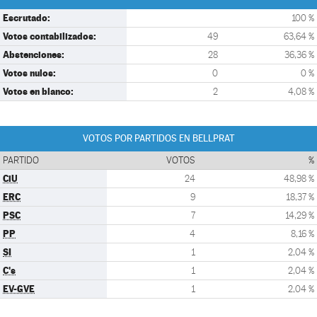
Escrutado:
100 %
Votos contabilizados:
49
63,64 %
Abstenciones:
28
36,36 %
Votos nulos:
0
0 %
Votos en blanco:
2
4,08 %
VOTOS POR PARTIDOS EN BELLPRAT
PARTIDO
VOTOS
%
CiU
24
48,98 %
ERC
9
18,37 %
PSC
7
14,29 %
PP
4
8,16 %
SI
1
2,04 %
C's
1
2,04 %
EV-GVE
1
2,04 %