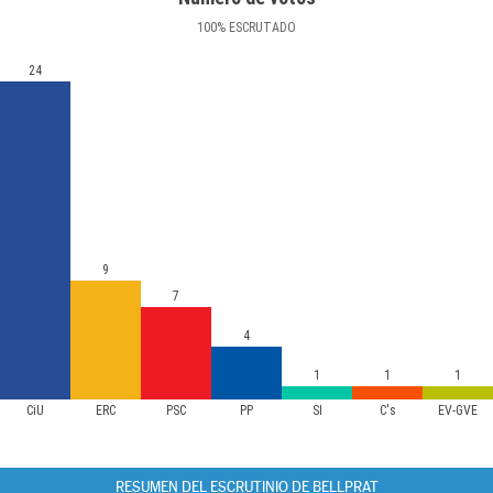
100
%
ESCRUTADO
24
9
7
4
1
1
1
CiU
ERC
PSC
PP
SI
C's
EV-GVE
RESUMEN DEL ESCRUTINIO DE BELLPRAT