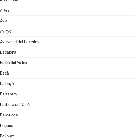
Artés
Avià
Avinyó
Avinyonet del Penedès
Badalona
Badia del Vallès
Bagà
Balenyà
Balsareny
Barberà del Vallès
Barcelona
Begues
Bellprat