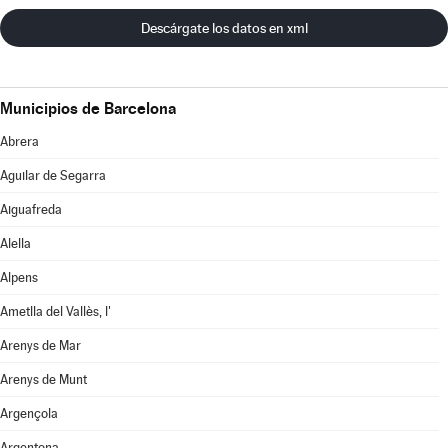
Descárgate los datos en xml
Municipios de Barcelona
Abrera
Aguilar de Segarra
Aiguafreda
Alella
Alpens
Ametlla del Vallès, l'
Arenys de Mar
Arenys de Munt
Argençola
Argentona