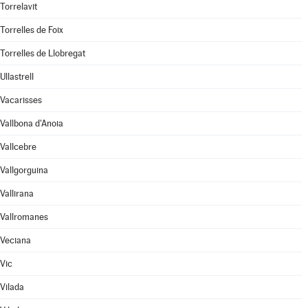
Torrelavit
Torrelles de Foix
Torrelles de Llobregat
Ullastrell
Vacarisses
Vallbona d'Anoia
Vallcebre
Vallgorguina
Vallirana
Vallromanes
Veciana
Vic
Vilada