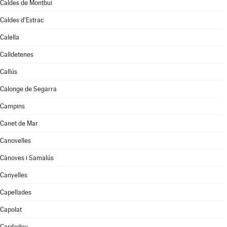
Caldes de Montbui
Caldes d'Estrac
Calella
Calldetenes
Callús
Calonge de Segarra
Campins
Canet de Mar
Canovelles
Cànoves i Samalús
Canyelles
Capellades
Capolat
Cardedeu