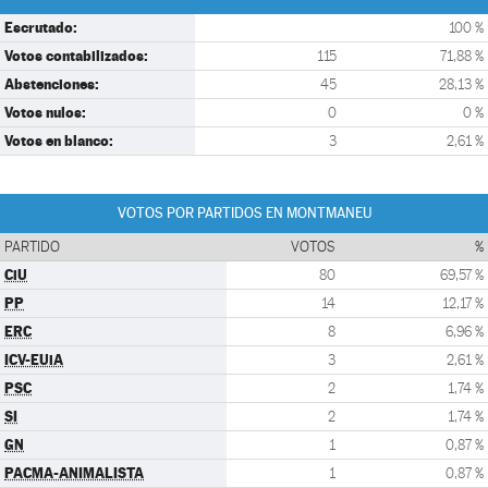
Escrutado:
100 %
Votos contabilizados:
115
71,88 %
Abstenciones:
45
28,13 %
Votos nulos:
0
0 %
Votos en blanco:
3
2,61 %
VOTOS POR PARTIDOS EN MONTMANEU
PARTIDO
VOTOS
%
CiU
80
69,57 %
PP
14
12,17 %
ERC
8
6,96 %
ICV-EUiA
3
2,61 %
PSC
2
1,74 %
SI
2
1,74 %
GN
1
0,87 %
PACMA-ANIMALISTA
1
0,87 %