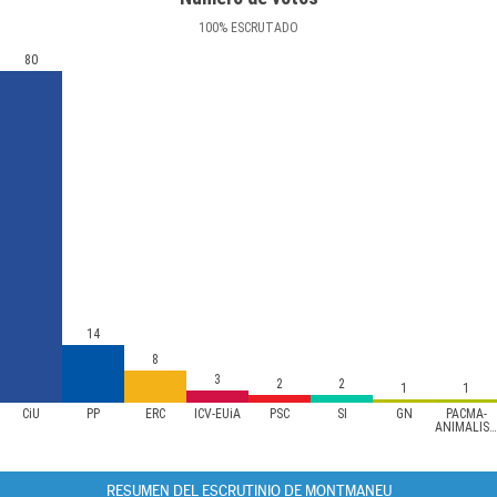
100
%
ESCRUTADO
80
14
8
3
2
2
1
1
CiU
PP
ERC
ICV-EUiA
PSC
SI
GN
PACMA-
ANIMALISTA
RESUMEN DEL ESCRUTINIO DE MONTMANEU