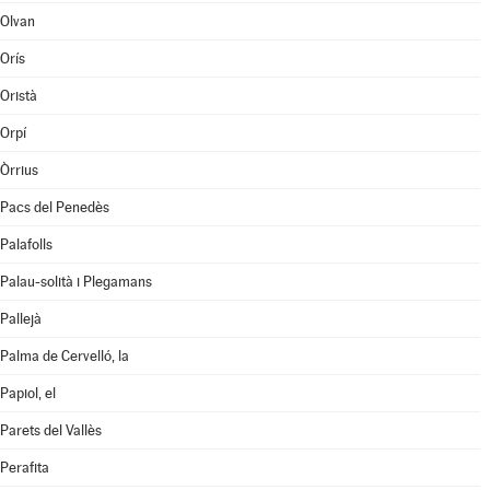
Olvan
Orís
Oristà
Orpí
Òrrius
Pacs del Penedès
Palafolls
Palau-solità i Plegamans
Pallejà
Palma de Cervelló, la
Papiol, el
Parets del Vallès
Perafita