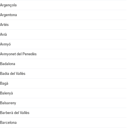
Argençola
Argentona
Artés
Avià
Avinyó
Avinyonet del Penedès
Badalona
Badia del Vallès
Bagà
Balenyà
Balsareny
Barberà del Vallès
Barcelona