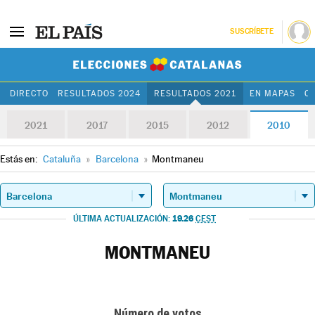
SUSCRÍBETE
Elecciones Cat
DIRECTO
RESULTADOS 2024
RESULTADOS 2021
EN MAPAS
C
2021
2017
2015
2012
2010
Estás en:
Cataluña
»
Barcelona
»
Montmaneu
19.26
ÚLTIMA ACTUALIZACIÓN:
CEST
MONTMANEU
Número de votos