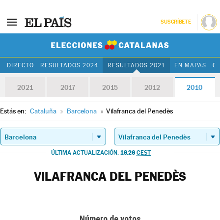
SUSCRÍBETE
Elecciones Cat
DIRECTO
RESULTADOS 2024
RESULTADOS 2021
EN MAPAS
C
2021
2017
2015
2012
2010
Estás en:
Cataluña
»
Barcelona
»
Vilafranca del Penedès
19.26
ÚLTIMA ACTUALIZACIÓN:
CEST
VILAFRANCA DEL PENEDÈS
Número de votos