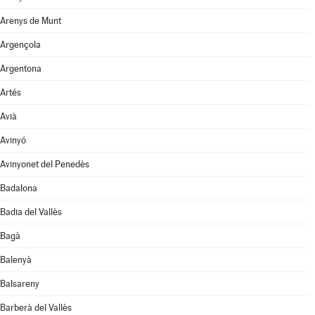
Arenys de Munt
Argençola
Argentona
Artés
Avià
Avinyó
Avinyonet del Penedès
Badalona
Badia del Vallès
Bagà
Balenyà
Balsareny
Barberà del Vallès