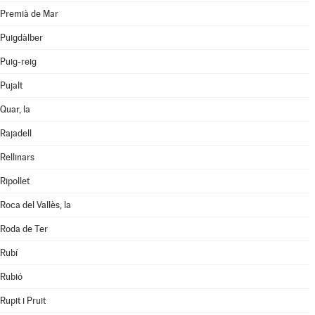
Premià de Mar
Puigdàlber
Puig-reig
Pujalt
Quar, la
Rajadell
Rellinars
Ripollet
Roca del Vallès, la
Roda de Ter
Rubí
Rubió
Rupit i Pruit