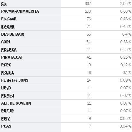
C's
337
2,05 %
PACMA-ANIMALISTA
103
0,63 %
Eb-CenB
76
0,46 %
EV-GVE
74
0,45 %
DES DE BAIX
65
0,4 %
CORI
54
0,33 %
PDLPEA
41
0,25 %
PIRATA.CAT
41
0,25 %
PCPC
19
0,12 %
P.O.S.I.
16
0,1 %
FE de las JONS
14
0,09 %
UPyD
11
0,07 %
PUM+J
11
0,07 %
ALT. DE GOVERN
11
0,07 %
PRE-IR
11
0,07 %
PFiV
9
0,05 %
PCAS
7
0,04 %