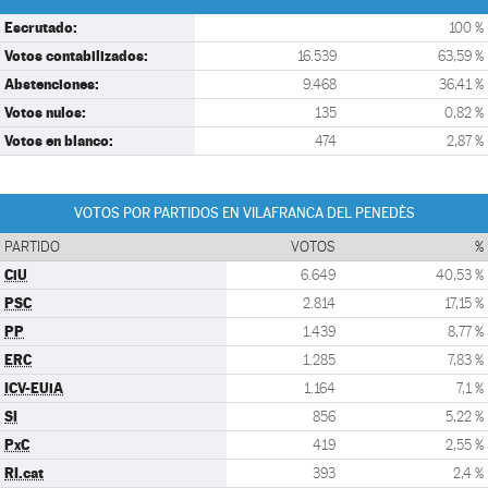
Escrutado:
100 %
Votos contabilizados:
16.539
63,59 %
Abstenciones:
9.468
36,41 %
Votos nulos:
135
0,82 %
Votos en blanco:
474
2,87 %
VOTOS POR PARTIDOS EN VILAFRANCA DEL PENEDÈS
PARTIDO
VOTOS
%
CiU
6.649
40,53 %
PSC
2.814
17,15 %
PP
1.439
8,77 %
ERC
1.285
7,83 %
ICV-EUiA
1.164
7,1 %
SI
856
5,22 %
PxC
419
2,55 %
RI.cat
393
2,4 %