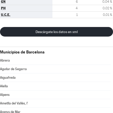
GN
6
0,04 %
PH
4
0,02 %
U.C.E.
1
0,01 %
Descárgate los datos en xml
Municipios de Barcelona
Abrera
Aguilar de Segarra
Aiguafreda
Alella
Alpens
Ametlla del Vallès, l'
Arenys de Mar