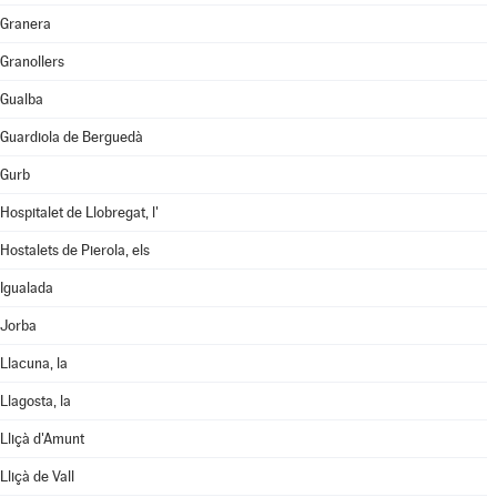
Granera
Granollers
Gualba
Guardiola de Berguedà
Gurb
Hospitalet de Llobregat, l'
Hostalets de Pierola, els
Igualada
Jorba
Llacuna, la
Llagosta, la
Lliçà d'Amunt
Lliçà de Vall