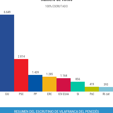
100
%
ESCRUTADO
6.649
2.814
1.439
1.285
1.164
856
419
393
CiU
PSC
PP
ERC
ICV-EUiA
SI
PxC
RI.cat
RESUMEN DEL ESCRUTINIO DE VILAFRANCA DEL PENEDÈS