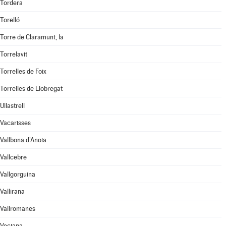
Tordera
Torelló
Torre de Claramunt, la
Torrelavit
Torrelles de Foix
Torrelles de Llobregat
Ullastrell
Vacarisses
Vallbona d'Anoia
Vallcebre
Vallgorguina
Vallirana
Vallromanes
Veciana