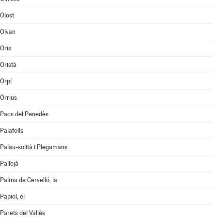
Olost
Olvan
Orís
Oristà
Orpí
Òrrius
Pacs del Penedès
Palafolls
Palau-solità i Plegamans
Pallejà
Palma de Cervelló, la
Papiol, el
Parets del Vallès