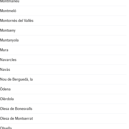
Montmaneu
Montmeló
Montornès del Vallès
Montseny
Muntanyola
Mura
Navarcles
Navàs
Nou de Berguedà, la
Òdena
Olèrdola
Olesa de Bonesvalls
Olesa de Montserrat
Olivella