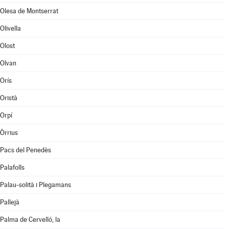
Olesa de Montserrat
Olivella
Olost
Olvan
Orís
Oristà
Orpí
Òrrius
Pacs del Penedès
Palafolls
Palau-solità i Plegamans
Pallejà
Palma de Cervelló, la