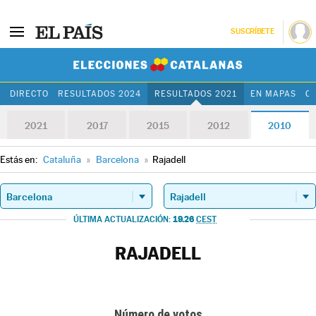
SUSCRÍBETE
Elecciones Cat
DIRECTO
RESULTADOS 2024
RESULTADOS 2021
EN MAPAS
C
2021
2017
2015
2012
2010
Estás en:
Cataluña
»
Barcelona
»
Rajadell
19.26
ÚLTIMA ACTUALIZACIÓN:
CEST
RAJADELL
Número de votos