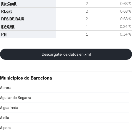
Eb-CenB
2
0,68 %
RI.cat
2
0,68 %
DES DE BAIX
2
0,68 %
EV-GVE
1
0,34 %
PH
1
0,34 %
Descárgate los datos en xml
Municipios de Barcelona
Abrera
Aguilar de Segarra
Aiguafreda
Alella
Alpens