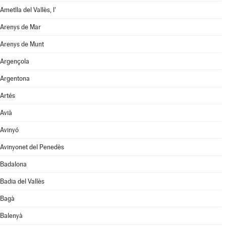
Ametlla del Vallès, l'
Arenys de Mar
Arenys de Munt
Argençola
Argentona
Artés
Avià
Avinyó
Avinyonet del Penedès
Badalona
Badia del Vallès
Bagà
Balenyà