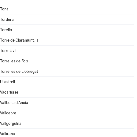
Tona
Tordera
Torelló
Torre de Claramunt, la
Torrelavit
Torrelles de Foix
Torrelles de Llobregat
Ullastrell
Vacarisses
Vallbona d'Anoia
Vallcebre
Vallgorguina
Vallirana