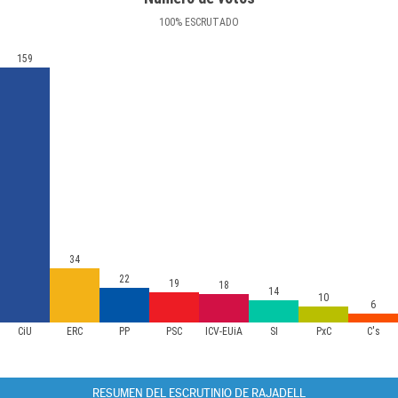
100
%
ESCRUTADO
159
34
22
19
18
14
10
6
CiU
ERC
PP
PSC
ICV-EUiA
SI
PxC
C's
RESUMEN DEL ESCRUTINIO DE RAJADELL