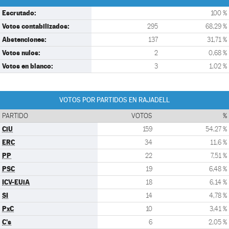
Escrutado:
100 %
Votos contabilizados:
295
68,29 %
Abstenciones:
137
31,71 %
Votos nulos:
2
0,68 %
Votos en blanco:
3
1,02 %
VOTOS POR PARTIDOS EN RAJADELL
PARTIDO
VOTOS
%
CiU
159
54,27 %
ERC
34
11,6 %
PP
22
7,51 %
PSC
19
6,48 %
ICV-EUiA
18
6,14 %
SI
14
4,78 %
PxC
10
3,41 %
C's
6
2,05 %