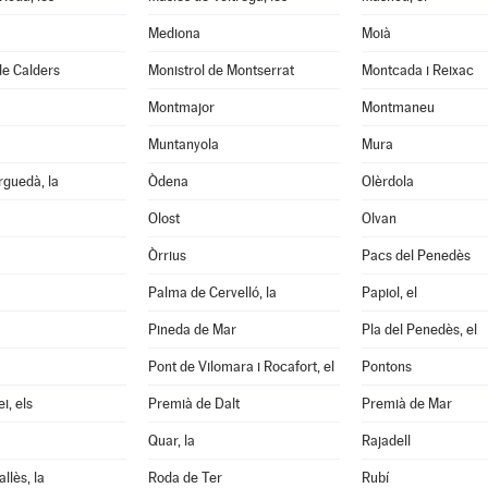
Mediona
Moià
de Calders
Monistrol de Montserrat
Montcada i Reixac
Montmajor
Montmaneu
Muntanyola
Mura
guedà, la
Òdena
Olèrdola
Olost
Olvan
Òrrius
Pacs del Penedès
Palma de Cervelló, la
Papiol, el
Pineda de Mar
Pla del Penedès, el
Pont de Vilomara i Rocafort, el
Pontons
i, els
Premià de Dalt
Premià de Mar
Quar, la
Rajadell
llès, la
Roda de Ter
Rubí