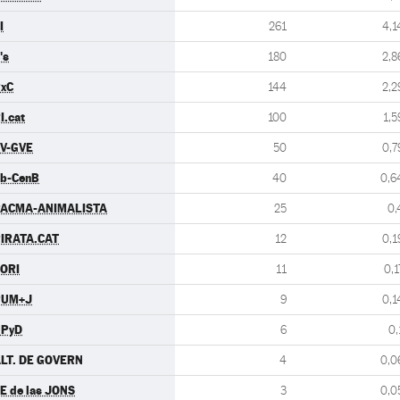
I
261
4,1
's
180
2,8
xC
144
2,2
I.cat
100
1,5
V-GVE
50
0,7
b-CenB
40
0,6
ACMA-ANIMALISTA
25
0,
IRATA.CAT
12
0,1
ORI
11
0,1
PUM+J
9
0,1
UPyD
6
0,
LT. DE GOVERN
4
0,0
E de las JONS
3
0,0