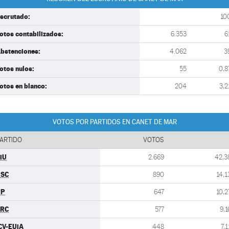
scrutado:
10
otos contabilizados:
6.353
6
bstenciones:
4.062
3
otos nulos:
55
0,8
otos en blanco:
204
3,2
VOTOS POR PARTIDOS EN CANET DE MAR
ARTIDO
VOTOS
iU
2.669
42,3
PSC
890
14,1
PP
647
10,2
ERC
577
9,1
CV-EUiA
448
7,1