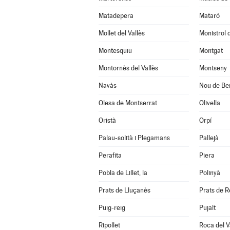
Matadepera
Mataró
Mollet del Vallès
Monistrol 
Montesquiu
Montgat
Montornès del Vallès
Montseny
Navàs
Nou de Ber
Olesa de Montserrat
Olivella
Oristà
Orpí
Palau-solità i Plegamans
Pallejà
Perafita
Piera
Pobla de Lillet, la
Polinyà
Prats de Lluçanès
Prats de Re
Puig-reig
Pujalt
Ripollet
Roca del Va