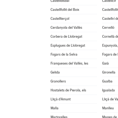
Castellbisbal
Castellcir
Castellfollit del Boix
Castellfoll
Castellterçol
Castellví 
Cerdanyola del Vallès
Cervelló
Corbera de Llobregat
Cornellà d
Esplugues de Llobregat
Espunyola, 
Fogars de la Selva
Fogars de
Franqueses del Vallès, les
Gaià
Gelida
Gironella
Granollers
Gualba
Hostalets de Pierola, els
Igualada
Lliçà d'Amunt
Lliçà de Va
Malla
Manlleu
Martorelles
Masies de 