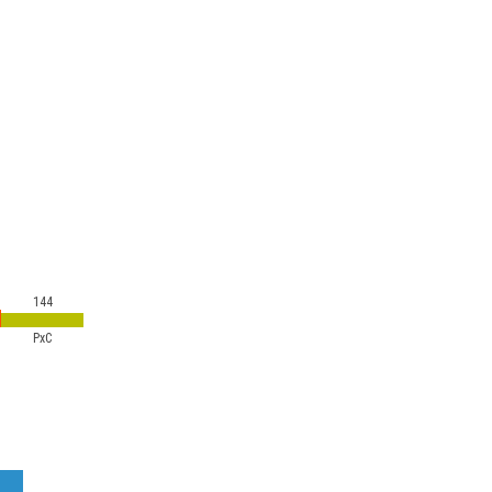
144
PxC