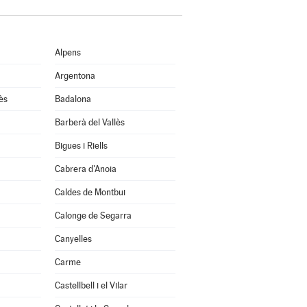
Alpens
Argentona
ès
Badalona
Barberà del Vallès
Bigues i Riells
Cabrera d'Anoia
Caldes de Montbui
Calonge de Segarra
Canyelles
Carme
Castellbell i el Vilar