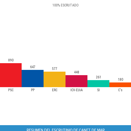
100
%
ESCRUTADO
890
647
577
448
261
180
PSC
PP
ERC
ICV-EUiA
SI
C's
RESUMEN DEL ESCRUTINIO DE CANET DE MAR