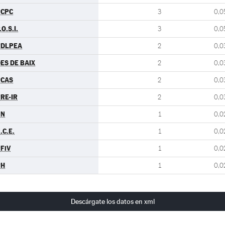
PCPC
3
0,0
.O.S.I.
3
0,0
PDLPEA
2
0,0
ES DE BAIX
2
0,0
PCAS
2
0,0
RE-IR
2
0,0
GN
1
0,0
.C.E.
1
0,0
FiV
1
0,0
PH
1
0,0
Descárgate los datos en xml