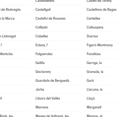
Castelldefels
Castell de l'Areny
it de Riubregós
Castellgalí
Castellnou de Bages
de la Marca
Castellví de Rosanes
Centelles
Collbató
Collsuspina
e Llobregat
Cubelles
Dosrius
l'
Estany, l'
Figaró-Montmany
 Montclús
Folgueroles
Fonollosa
Gallifa
Garriga, la
Gisclareny
Granada, la
Guardiola de Berguedà
Gurb
Jorba
Llacuna, la
ll
Llinars del Vallès
Lluçà
Manresa
Marganell
Roda, les
Masies de Voltregà, les
Masnou, el