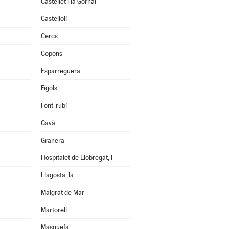
Castellet i la Gornal
Castellolí
Cercs
Copons
Esparreguera
Fígols
Font-rubí
Gavà
Granera
Hospitalet de Llobregat, l'
Llagosta, la
Malgrat de Mar
Martorell
Masquefa