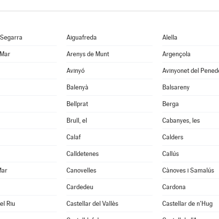
 Segarra
Aiguafreda
Alella
 Mar
Arenys de Munt
Argençola
Avinyó
Avinyonet del Pened
Balenyà
Balsareny
Bellprat
Berga
Brull, el
Cabanyes, les
Calaf
Calders
Calldetenes
Callús
Mar
Canovelles
Cànoves i Samalús
Cardedeu
Cardona
el Riu
Castellar del Vallès
Castellar de n'Hug