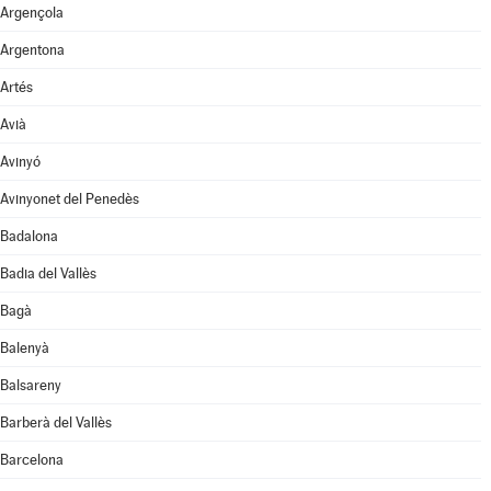
Argençola
Argentona
Artés
Avià
Avinyó
Avinyonet del Penedès
Badalona
Badia del Vallès
Bagà
Balenyà
Balsareny
Barberà del Vallès
Barcelona