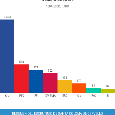
100
%
ESCRUTADO
1.323
518
421
362
234
179
96
82
CiU
PSC
PP
ICV-EUiA
ERC
C's
PxC
SI
RESUMEN DEL ESCRUTINIO DE SANTA COLOMA DE CERVELLÓ