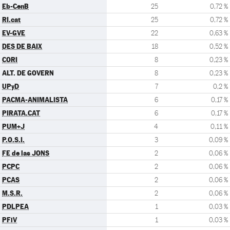
Eb-CenB
25
0,72 %
RI.cat
25
0,72 %
EV-GVE
22
0,63 %
DES DE BAIX
18
0,52 %
CORI
8
0,23 %
ALT. DE GOVERN
8
0,23 %
UPyD
7
0,2 %
PACMA-ANIMALISTA
6
0,17 %
PIRATA.CAT
6
0,17 %
PUM+J
4
0,11 %
P.O.S.I.
3
0,09 %
FE de las JONS
2
0,06 %
PCPC
2
0,06 %
PCAS
2
0,06 %
M.S.R.
2
0,06 %
PDLPEA
1
0,03 %
PFiV
1
0,03 %