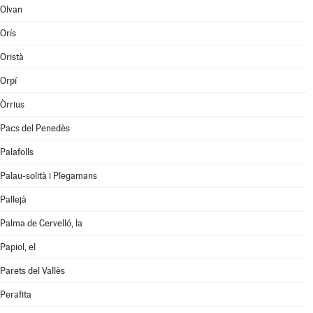
Olvan
Orís
Oristà
Orpí
Òrrius
Pacs del Penedès
Palafolls
Palau-solità i Plegamans
Pallejà
Palma de Cervelló, la
Papiol, el
Parets del Vallès
Perafita