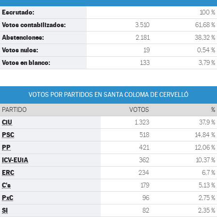
Escrutado:
100 %
Votos contabilizados:
3.510
61,68 %
Abstenciones:
2.181
38,32 %
Votos nulos:
19
0,54 %
Votos en blanco:
133
3,79 %
VOTOS POR PARTIDOS EN SANTA COLOMA DE CERVELLÓ
PARTIDO
VOTOS
%
CiU
1.323
37,9 %
PSC
518
14,84 %
PP
421
12,06 %
ICV-EUiA
362
10,37 %
ERC
234
6,7 %
C's
179
5,13 %
PxC
96
2,75 %
SI
82
2,35 %