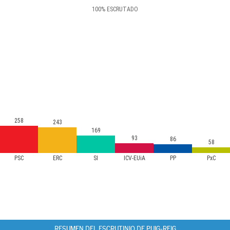
100
%
ESCRUTADO
258
243
169
93
86
58
PSC
ERC
SI
ICV-EUiA
PP
PxC
RESUMEN DEL ESCRUTINIO DE PUIG-REIG