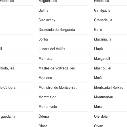
 Montclús
Folgueroles
Fonollosa
Gallifa
Garriga, la
Gisclareny
Granada, la
Guardiola de Berguedà
Gurb
Jorba
Llacuna, la
ll
Llinars del Vallès
Lluçà
Manresa
Marganell
Roda, les
Masies de Voltregà, les
Masnou, el
Mediona
Moià
de Calders
Monistrol de Montserrat
Montcada i Reixac
Montmajor
Montmaneu
Muntanyola
Mura
guedà, la
Òdena
Olèrdola
Olost
Olvan