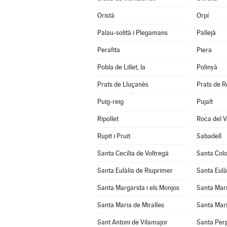
Oristà
Orpí
Palau-solità i Plegamans
Pallejà
Perafita
Piera
Pobla de Lillet, la
Polinyà
Prats de Lluçanès
Prats de Re
Puig-reig
Pujalt
Ripollet
Roca del Va
Rupit i Pruit
Sabadell
Santa Cecília de Voltregà
Santa Col
Santa Eulàlia de Riuprimer
Santa Eulà
Santa Margarida i els Monjos
Santa Mar
Santa Maria de Miralles
Santa Mari
Sant Antoni de Vilamajor
Santa Per