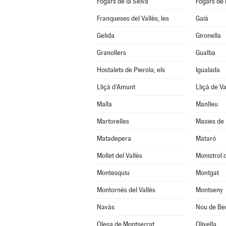
Fogars de la Selva
Fogars de
Franqueses del Vallès, les
Gaià
Gelida
Gironella
Granollers
Gualba
Hostalets de Pierola, els
Igualada
Lliçà d'Amunt
Lliçà de Va
Malla
Manlleu
Martorelles
Masies de 
Matadepera
Mataró
Mollet del Vallès
Monistrol 
Montesquiu
Montgat
Montornès del Vallès
Montseny
Navàs
Nou de Ber
Olesa de Montserrat
Olivella