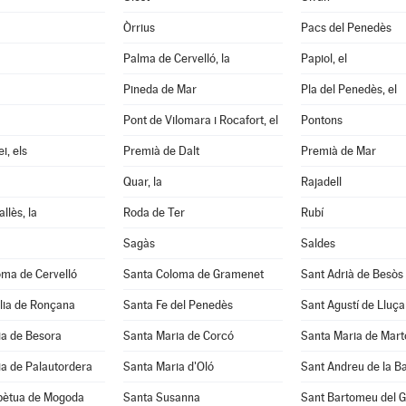
Òrrius
Pacs del Penedès
Palma de Cervelló, la
Papiol, el
Pineda de Mar
Pla del Penedès, el
Pont de Vilomara i Rocafort, el
Pontons
i, els
Premià de Dalt
Premià de Mar
Quar, la
Rajadell
llès, la
Roda de Ter
Rubí
Sagàs
Saldes
oma de Cervelló
Santa Coloma de Gramenet
Sant Adrià de Besòs
lia de Ronçana
Santa Fe del Penedès
Sant Agustí de Lluç
ia de Besora
Santa Maria de Corcó
Santa Maria de Mart
a de Palautordera
Santa Maria d'Oló
Sant Andreu de la B
pètua de Mogoda
Santa Susanna
Sant Bartomeu del 