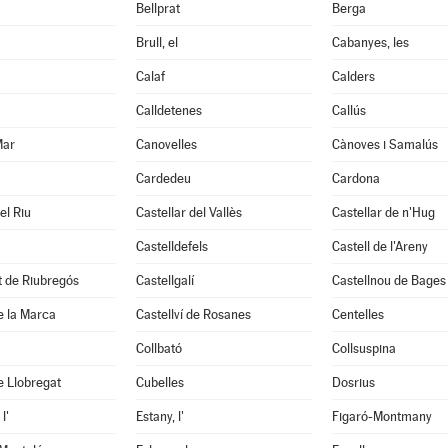
Bellprat
Berga
Brull, el
Cabanyes, les
Calaf
Calders
Calldetenes
Callús
Mar
Canovelles
Cànoves i Samalús
Cardedeu
Cardona
el Riu
Castellar del Vallès
Castellar de n'Hug
Castelldefels
Castell de l'Areny
it de Riubregós
Castellgalí
Castellnou de Bages
de la Marca
Castellví de Rosanes
Centelles
Collbató
Collsuspina
e Llobregat
Cubelles
Dosrius
l'
Estany, l'
Figaró-Montmany