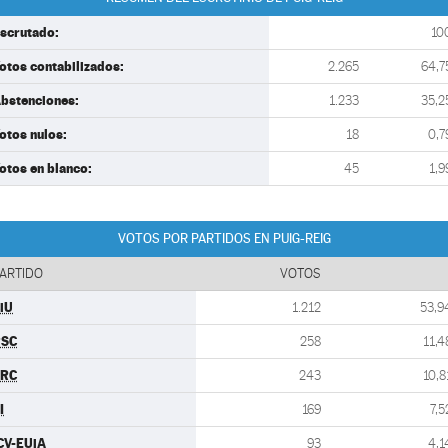
scrutado:
10
otos contabilizados:
2.265
64,7
bstenciones:
1.233
35,2
otos nulos:
18
0,7
otos en blanco:
45
1,9
VOTOS POR PARTIDOS EN PUIG-REIG
ARTIDO
VOTOS
iU
1.212
53,9
PSC
258
11,4
ERC
243
10,8
I
169
7,5
CV-EUiA
93
4,1