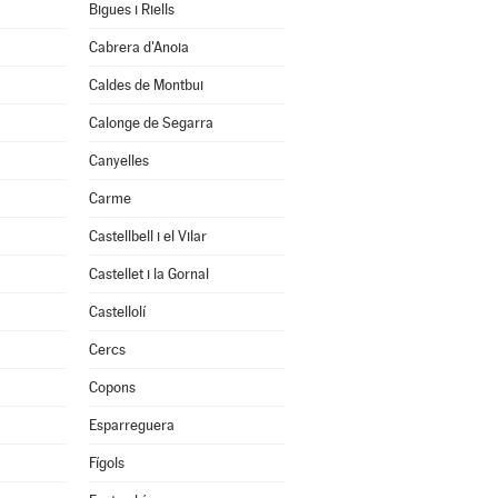
Bigues i Riells
Cabrera d'Anoia
Caldes de Montbui
Calonge de Segarra
Canyelles
Carme
Castellbell i el Vilar
Castellet i la Gornal
Castellolí
Cercs
Copons
Esparreguera
Fígols