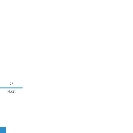
26
RI.cat