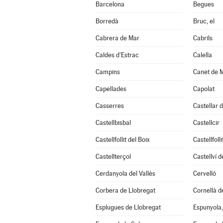
Barcelona
Begues
Borredà
Bruc, el
Cabrera de Mar
Cabrils
Caldes d'Estrac
Calella
Campins
Canet de 
Capellades
Capolat
Casserres
Castellar d
Castellbisbal
Castellcir
Castellfollit del Boix
Castellfoll
Castellterçol
Castellví 
Cerdanyola del Vallès
Cervelló
Corbera de Llobregat
Cornellà d
Esplugues de Llobregat
Espunyola, 