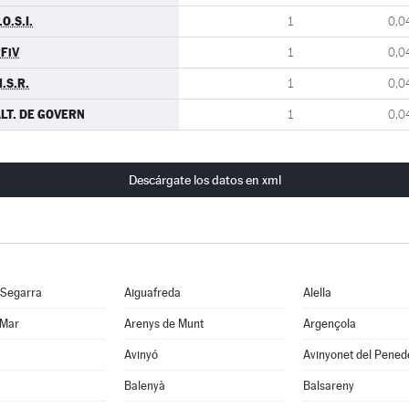
.O.S.I.
1
0,0
FiV
1
0,0
.S.R.
1
0,0
LT. DE GOVERN
1
0,0
Descárgate los datos en xml
 Segarra
Aiguafreda
Alella
 Mar
Arenys de Munt
Argençola
Avinyó
Avinyonet del Pened
Balenyà
Balsareny