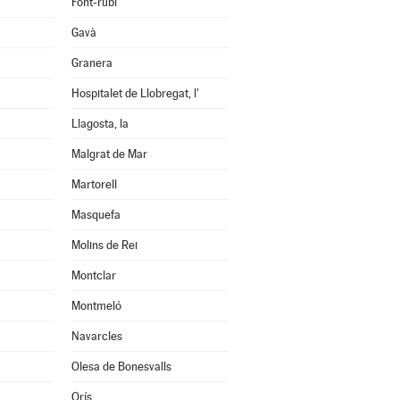
Font-rubí
Gavà
Granera
Hospitalet de Llobregat, l'
Llagosta, la
Malgrat de Mar
Martorell
Masquefa
Molins de Rei
Montclar
Montmeló
Navarcles
Olesa de Bonesvalls
Orís