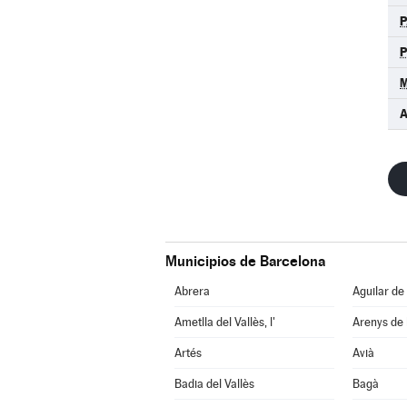
P
P
M
A
Municipios de Barcelona
Abrera
Aguilar de
Ametlla del Vallès, l'
Arenys de
Artés
Avià
Badia del Vallès
Bagà