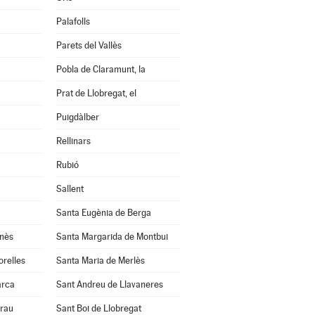
Palafolls
Parets del Vallès
Pobla de Claramunt, la
Prat de Llobregat, el
Puigdàlber
Rellinars
Rubió
Sallent
Santa Eugènia de Berga
anès
Santa Margarida de Montbui
orelles
Santa Maria de Merlès
arca
Sant Andreu de Llavaneres
Grau
Sant Boi de Llobregat