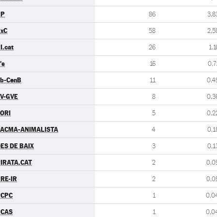
PP
86
3,8
xC
58
2,5
I.cat
26
1,1
's
16
0,7
b-CenB
11
0,4
V-GVE
8
0,3
ORI
5
0,2
ACMA-ANIMALISTA
4
0,1
ES DE BAIX
3
0,1
IRATA.CAT
2
0,0
RE-IR
2
0,0
PCPC
1
0,0
PCAS
1
0,0