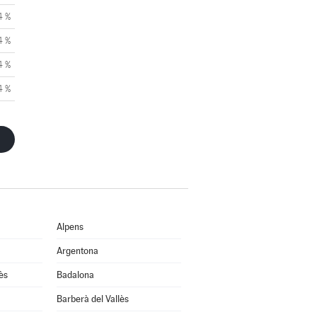
4 %
4 %
4 %
4 %
Alpens
Argentona
ès
Badalona
Barberà del Vallès