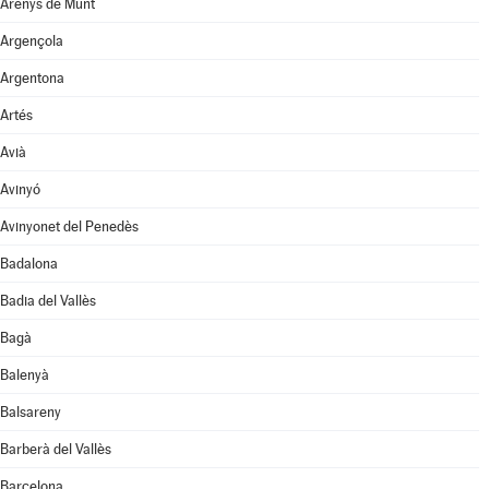
Arenys de Munt
Argençola
Argentona
Artés
Avià
Avinyó
Avinyonet del Penedès
Badalona
Badia del Vallès
Bagà
Balenyà
Balsareny
Barberà del Vallès
Barcelona