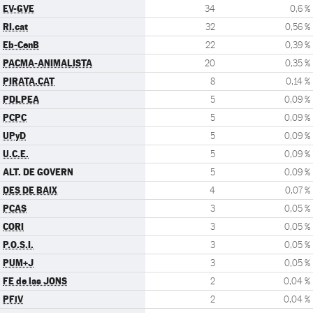
EV-GVE
34
0,6 %
RI.cat
32
0,56 %
Eb-CenB
22
0,39 %
PACMA-ANIMALISTA
20
0,35 %
PIRATA.CAT
8
0,14 %
PDLPEA
5
0,09 %
PCPC
5
0,09 %
UPyD
5
0,09 %
U.C.E.
5
0,09 %
ALT. DE GOVERN
5
0,09 %
DES DE BAIX
4
0,07 %
PCAS
3
0,05 %
CORI
3
0,05 %
P.O.S.I.
3
0,05 %
PUM+J
3
0,05 %
FE de las JONS
2
0,04 %
PFiV
2
0,04 %