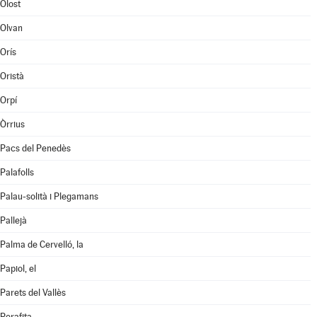
Olost
Olvan
Orís
Oristà
Orpí
Òrrius
Pacs del Penedès
Palafolls
Palau-solità i Plegamans
Pallejà
Palma de Cervelló, la
Papiol, el
Parets del Vallès
Perafita