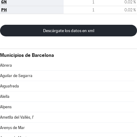
GN
1
0,02 %
PH
1
0,02 %
Descárgate los datos en xml
Municipios de Barcelona
Abrera
Aguilar de Segarra
Aiguafreda
Alella
Alpens
Ametlla del Vallès, l'
Arenys de Mar