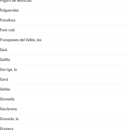
Fogars de Montclús
Folgueroles
Fonollosa
Font-rubí
Franqueses del Vallès, les
Gaià
Gallifa
Garriga, la
Gavà
Gelida
Gironella
Gisclareny
Granada, la
Granera