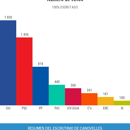
100
%
ESCRUTADO
1.803
1.436
818
440
366
261
181
100
CiU
PSC
PP
PxC
ICV-EUiA
C's
ERC
SI
RESUMEN DEL ESCRUTINIO DE CANOVELLES