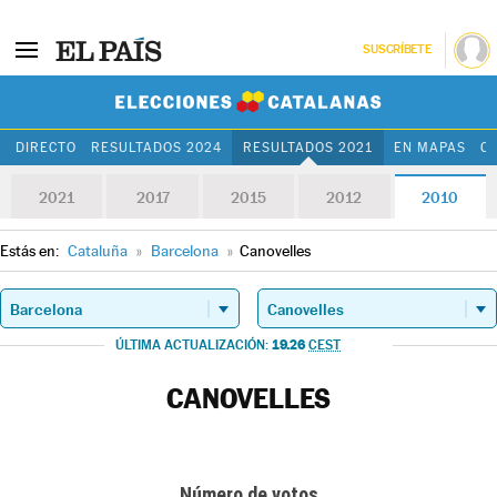
SUSCRÍBETE
Elecciones Cat
DIRECTO
RESULTADOS 2024
RESULTADOS 2021
EN MAPAS
C
2021
2017
2015
2012
2010
Estás en:
Cataluña
»
Barcelona
»
Canovelles
19.26
ÚLTIMA ACTUALIZACIÓN:
CEST
CANOVELLES
Número de votos