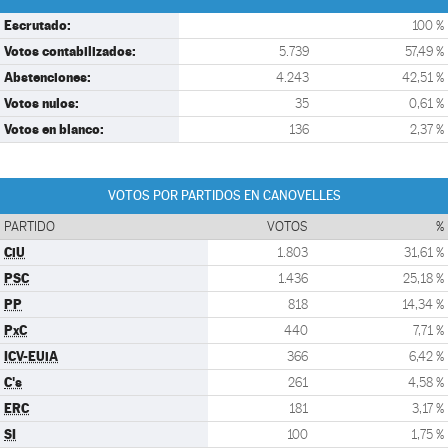
Escrutado:
100 %
Votos contabilizados:
5.739
57,49 %
Abstenciones:
4.243
42,51 %
Votos nulos:
35
0,61 %
Votos en blanco:
136
2,37 %
VOTOS POR PARTIDOS EN CANOVELLES
PARTIDO
VOTOS
%
CiU
1.803
31,61 %
PSC
1.436
25,18 %
PP
818
14,34 %
PxC
440
7,71 %
ICV-EUiA
366
6,42 %
C's
261
4,58 %
ERC
181
3,17 %
SI
100
1,75 %