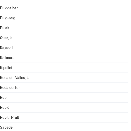
Puigdàlber
Puig-reig
Pujalt
Quar, la
Rajadell
Rellinars
Ripollet
Roca del Vallès, la
Roda de Ter
Rubí
Rubió
Rupit i Pruit
Sabadell