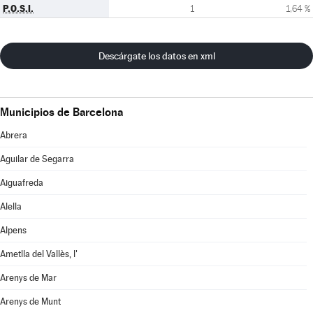
P.O.S.I.
1
1,64 %
Descárgate los datos en xml
Municipios de Barcelona
Abrera
Aguilar de Segarra
Aiguafreda
Alella
Alpens
Ametlla del Vallès, l'
Arenys de Mar
Arenys de Munt