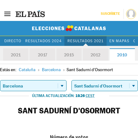
SUSCRÍBETE
Elecciones Cat
DIRECTO
RESULTADOS 2024
RESULTADOS 2021
EN MAPAS
C
2021
2017
2015
2012
2010
Estás en:
Cataluña
»
Barcelona
»
Sant Sadurní d'Osormort
19.26
ÚLTIMA ACTUALIZACIÓN:
CEST
SANT SADURNÍ D'OSORMORT
Número de votos