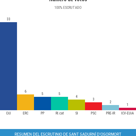
100
%
ESCRUTADO
33
6
5
5
4
3
2
1
CiU
ERC
PP
RI.cat
SI
PSC
PRE-IR
ICV-EUiA
RESUMEN DEL ESCRUTINIO DE SANT SADURNÍ D'OSORMORT