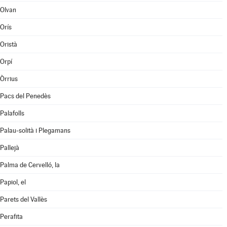
Olvan
Orís
Oristà
Orpí
Òrrius
Pacs del Penedès
Palafolls
Palau-solità i Plegamans
Pallejà
Palma de Cervelló, la
Papiol, el
Parets del Vallès
Perafita