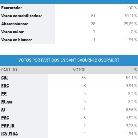
Escrutado:
100 %
Votos contabilizados:
61
70,11 %
Abstenciones:
26
29,89 %
Votos nulos:
0
0 %
Votos en blanco:
1
1,64 %
VOTOS POR PARTIDOS EN SANT SADURNÍ D'OSORMORT
PARTIDO
VOTOS
%
CiU
33
54,1 %
ERC
6
9,84 %
PP
5
8,2 %
RI.cat
5
8,2 %
SI
4
6,56 %
PSC
3
4,92 %
PRE-IR
2
3,28 %
ICV-EUiA
1
1,64 %