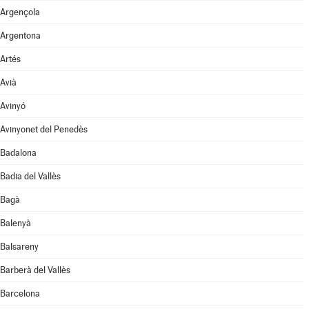
Argençola
Argentona
Artés
Avià
Avinyó
Avinyonet del Penedès
Badalona
Badia del Vallès
Bagà
Balenyà
Balsareny
Barberà del Vallès
Barcelona