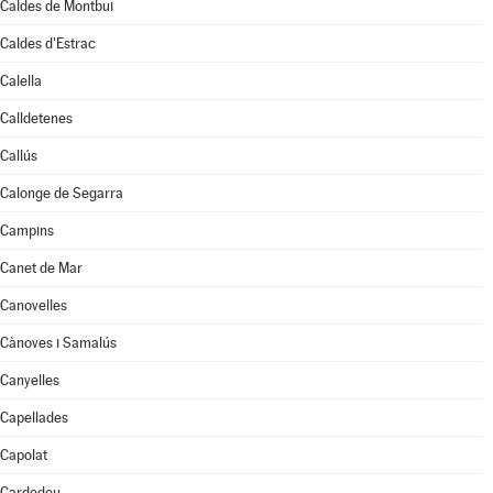
Caldes de Montbui
Caldes d'Estrac
Calella
Calldetenes
Callús
Calonge de Segarra
Campins
Canet de Mar
Canovelles
Cànoves i Samalús
Canyelles
Capellades
Capolat
Cardedeu