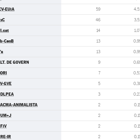
CV-EUiA
59
4,5
xC
46
3,5
I.cat
14
1,0
b-CenB
13
0,9
's
13
0,9
LT. DE GOVERN
9
0,6
ORI
7
0,5
V-GVE
5
0,3
PDLPEA
3
0,2
ACMA-ANIMALISTA
2
0,1
PUM+J
2
0,1
FiV
2
0,1
RE-IR
2
0,1