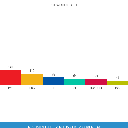
100
%
ESCRUTADO
148
113
75
64
59
46
PSC
ERC
PP
SI
ICV-EUiA
PxC
RESUMEN DEL ESCRUTINIO DE AIGUAFREDA