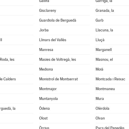
Gallifa
Garriga, la
Gisclareny
Granada, la
Guardiola de Berguedà
Gurb
Jorba
Llacuna, la
ll
Llinars del Vallès
Lluçà
Manresa
Marganell
Roda, les
Masies de Voltregà, les
Masnou, el
Mediona
Moià
de Calders
Monistrol de Montserrat
Montcada i Reixac
Montmajor
Montmaneu
Muntanyola
Mura
guedà, la
Òdena
Olèrdola
Olost
Olvan
Òrrius
Pacs del Penedès