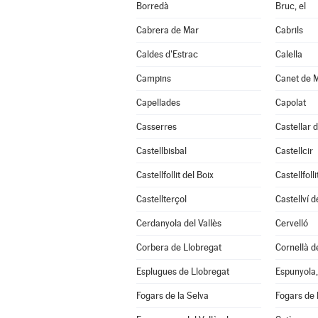
Borredà
Bruc, el
Cabrera de Mar
Cabrils
Caldes d'Estrac
Calella
Campins
Canet de 
Capellades
Capolat
Casserres
Castellar d
Castellbisbal
Castellcir
Castellfollit del Boix
Castellfoll
Castellterçol
Castellví 
Cerdanyola del Vallès
Cervelló
Corbera de Llobregat
Cornellà d
Esplugues de Llobregat
Espunyola, 
Fogars de la Selva
Fogars de