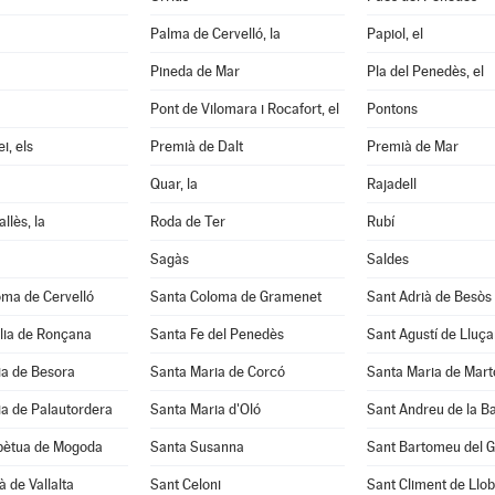
Palma de Cervelló, la
Papiol, el
Pineda de Mar
Pla del Penedès, el
Pont de Vilomara i Rocafort, el
Pontons
i, els
Premià de Dalt
Premià de Mar
Quar, la
Rajadell
llès, la
Roda de Ter
Rubí
Sagàs
Saldes
oma de Cervelló
Santa Coloma de Gramenet
Sant Adrià de Besòs
lia de Ronçana
Santa Fe del Penedès
Sant Agustí de Lluç
ia de Besora
Santa Maria de Corcó
Santa Maria de Mart
a de Palautordera
Santa Maria d'Oló
Sant Andreu de la B
pètua de Mogoda
Santa Susanna
Sant Bartomeu del 
à de Vallalta
Sant Celoni
Sant Climent de Llo