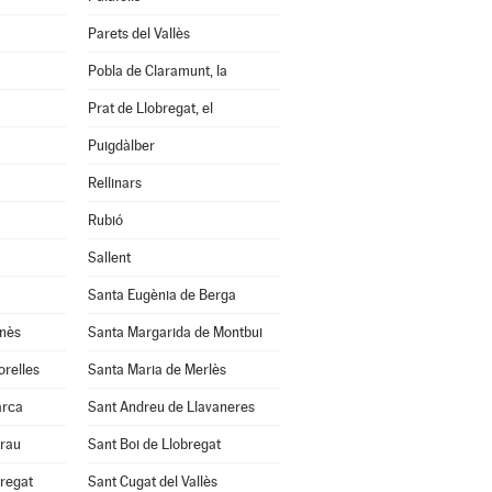
Parets del Vallès
Pobla de Claramunt, la
Prat de Llobregat, el
Puigdàlber
Rellinars
Rubió
Sallent
Santa Eugènia de Berga
anès
Santa Margarida de Montbui
orelles
Santa Maria de Merlès
arca
Sant Andreu de Llavaneres
Grau
Sant Boi de Llobregat
bregat
Sant Cugat del Vallès