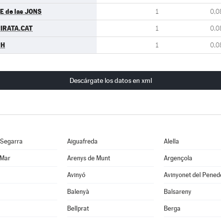
E de las JONS
1
0,0
IRATA.CAT
1
0,0
PH
1
0,0
Descárgate los datos en xml
 Segarra
Aiguafreda
Alella
 Mar
Arenys de Munt
Argençola
Avinyó
Avinyonet del Pened
Balenyà
Balsareny
Bellprat
Berga