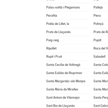
Palau-solità i Plegamans
Pallejà
Perafita
Piera
Pobla de Lillet, la
Polinyà
Prats de Lluçanès
Prats de Re
Puig-reig
Pujalt
Ripollet
Roca del Va
Rupit i Pruit
Sabadell
Santa Cecília de Voltregà
Santa Col
Santa Eulàlia de Riuprimer
Santa Eulà
Santa Margarida i els Monjos
Santa Mar
Santa Maria de Miralles
Santa Mari
Sant Antoni de Vilamajor
Santa Per
Sant Boi de Lluçanès
Sant Cebri