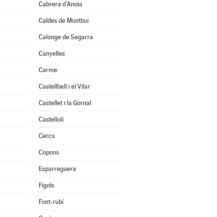
Cabrera d'Anoia
Caldes de Montbui
Calonge de Segarra
Canyelles
Carme
Castellbell i el Vilar
Castellet i la Gornal
Castellolí
Cercs
Copons
Esparreguera
Fígols
Font-rubí