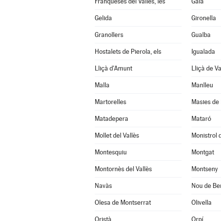
Franqueses del Vallès, les
Gaià
Gelida
Gironella
Granollers
Gualba
Hostalets de Pierola, els
Igualada
Lliçà d'Amunt
Lliçà de Va
Malla
Manlleu
Martorelles
Masies de 
Matadepera
Mataró
Mollet del Vallès
Monistrol 
Montesquiu
Montgat
Montornès del Vallès
Montseny
Navàs
Nou de Ber
Olesa de Montserrat
Olivella
Oristà
Orpí