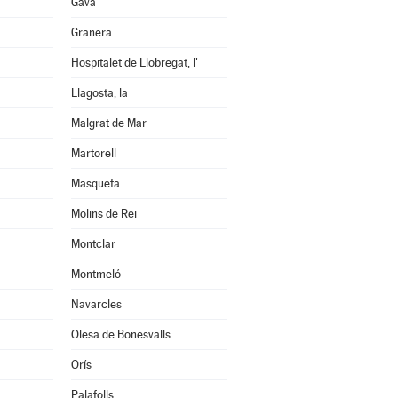
Gavà
Granera
Hospitalet de Llobregat, l'
Llagosta, la
Malgrat de Mar
Martorell
Masquefa
Molins de Rei
Montclar
Montmeló
Navarcles
Olesa de Bonesvalls
Orís
Palafolls