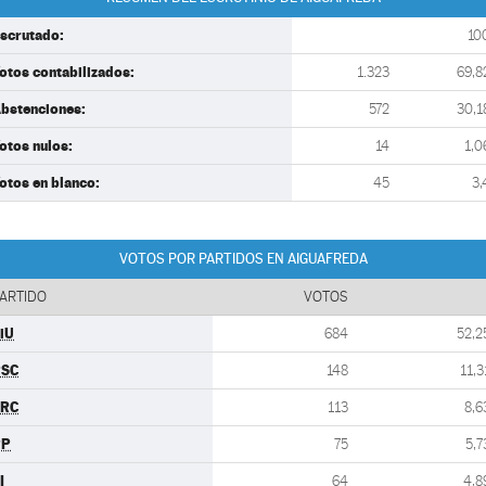
scrutado:
10
otos contabilizados:
1.323
69,8
bstenciones:
572
30,1
otos nulos:
14
1,0
otos en blanco:
45
3,
VOTOS POR PARTIDOS EN AIGUAFREDA
ARTIDO
VOTOS
iU
684
52,2
PSC
148
11,3
ERC
113
8,6
PP
75
5,7
I
64
4,8