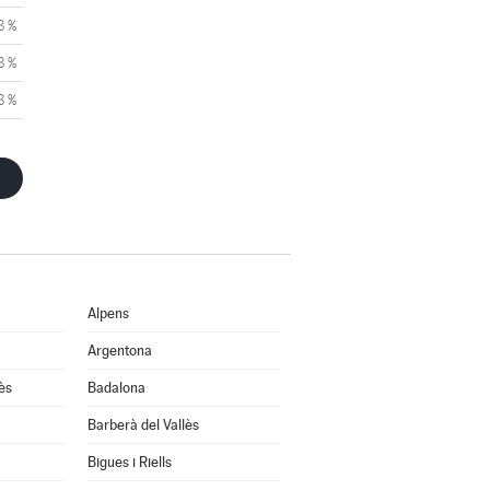
8 %
8 %
8 %
Alpens
Argentona
ès
Badalona
Barberà del Vallès
Bigues i Riells