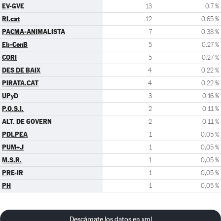
EV-GVE
13
0,7 %
RI.cat
12
0,65 %
PACMA-ANIMALISTA
7
0,38 %
Eb-CenB
5
0,27 %
CORI
5
0,27 %
DES DE BAIX
4
0,22 %
PIRATA.CAT
4
0,22 %
UPyD
3
0,16 %
P.O.S.I.
2
0,11 %
ALT. DE GOVERN
2
0,11 %
PDLPEA
1
0,05 %
PUM+J
1
0,05 %
M.S.R.
1
0,05 %
PRE-IR
1
0,05 %
PH
1
0,05 %
Descárgate los datos en xml