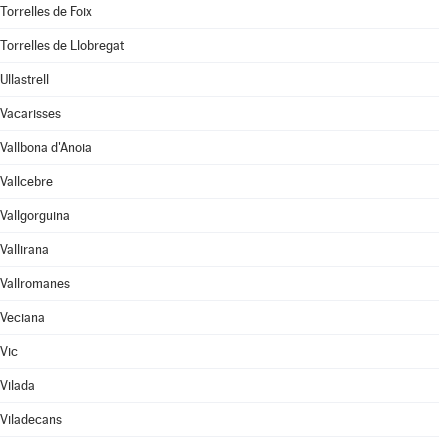
Torrelles de Foix
Torrelles de Llobregat
Ullastrell
Vacarisses
Vallbona d'Anoia
Vallcebre
Vallgorguina
Vallirana
Vallromanes
Veciana
Vic
Vilada
Viladecans