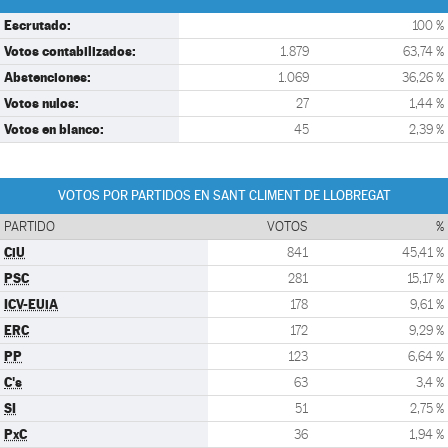
Escrutado:
100 %
Votos contabilizados:
1.879
63,74 %
Abstenciones:
1.069
36,26 %
Votos nulos:
27
1,44 %
Votos en blanco:
45
2,39 %
VOTOS POR PARTIDOS EN SANT CLIMENT DE LLOBREGAT
PARTIDO
VOTOS
%
CiU
841
45,41 %
PSC
281
15,17 %
ICV-EUiA
178
9,61 %
ERC
172
9,29 %
PP
123
6,64 %
C's
63
3,4 %
SI
51
2,75 %
PxC
36
1,94 %