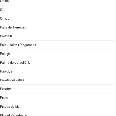
Oristà
Orpí
Òrrius
Pacs del Penedès
Palafolls
Palau-solità i Plegamans
Pallejà
Palma de Cervelló, la
Papiol, el
Parets del Vallès
Perafita
Piera
Pineda de Mar
Pla del Penedès, el