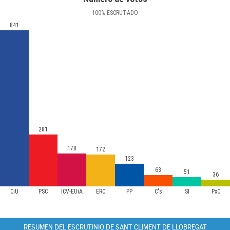
100
%
ESCRUTADO
841
281
178
172
123
63
51
36
CiU
PSC
ICV-EUiA
ERC
PP
C's
SI
PxC
RESUMEN DEL ESCRUTINIO DE SANT CLIMENT DE LLOBREGAT