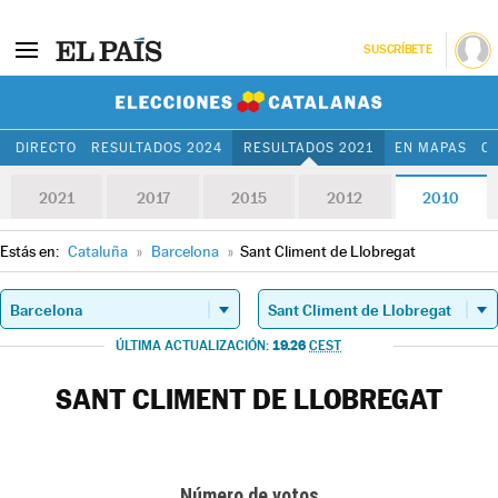
SUSCRÍBETE
Elecciones Cat
DIRECTO
RESULTADOS 2024
RESULTADOS 2021
EN MAPAS
C
2021
2017
2015
2012
2010
Estás en:
Cataluña
»
Barcelona
»
Sant Climent de Llobregat
19.26
ÚLTIMA ACTUALIZACIÓN:
CEST
SANT CLIMENT DE LLOBREGAT
Número de votos