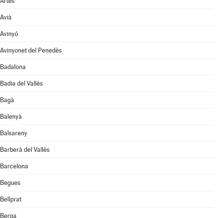
Artés
Avià
Avinyó
Avinyonet del Penedès
Badalona
Badia del Vallès
Bagà
Balenyà
Balsareny
Barberà del Vallès
Barcelona
Begues
Bellprat
Berga