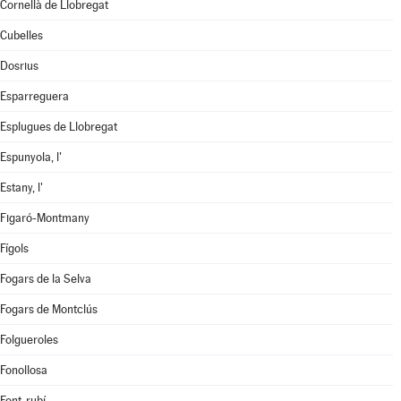
Cornellà de Llobregat
Cubelles
Dosrius
Esparreguera
Esplugues de Llobregat
Espunyola, l'
Estany, l'
Figaró-Montmany
Fígols
Fogars de la Selva
Fogars de Montclús
Folgueroles
Fonollosa
Font-rubí