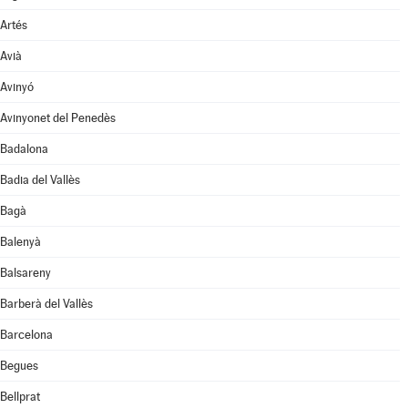
Artés
Avià
Avinyó
Avinyonet del Penedès
Badalona
Badia del Vallès
Bagà
Balenyà
Balsareny
Barberà del Vallès
Barcelona
Begues
Bellprat