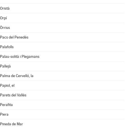
Oristà
Orpí
Òrrius
Pacs del Penedès
Palafolls
Palau-solità i Plegamans
Pallejà
Palma de Cervelló, la
Papiol, el
Parets del Vallès
Perafita
Piera
Pineda de Mar