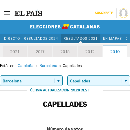
SUSCRÍBETE
Elecciones Cat
DIRECTO
RESULTADOS 2024
RESULTADOS 2021
EN MAPAS
C
2021
2017
2015
2012
2010
Estás en:
Cataluña
»
Barcelona
»
Capellades
19.26
ÚLTIMA ACTUALIZACIÓN:
CEST
CAPELLADES
Número de votos