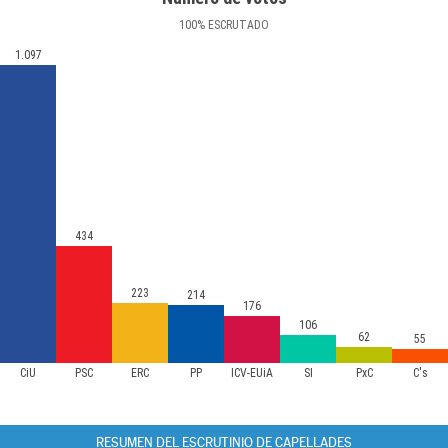
100
%
ESCRUTADO
1.097
434
223
214
176
106
62
55
CiU
PSC
ERC
PP
ICV-EUiA
SI
PxC
C's
RESUMEN DEL ESCRUTINIO DE CAPELLADES