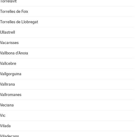
Torrelavit
Torrelles de Foix
Torrelles de Llobregat
Ullastrell
Vacarisses
Vallbona d'Anoia
Vallcebre
Vallgorguina
Vallirana
Vallromanes
Veciana
Vic
Vilada
Viladecans