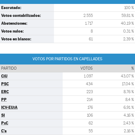
Escrutado:
100 %
Votos contabilizados:
2.555
59,81 %
Abstenciones:
1.717
40,19 %
Votos nulos:
8
0,31 %
Votos en blanco:
61
2,39 %
VOTOS POR PARTIDOS EN CAPELLADES
PARTIDO
VOTOS
%
CiU
1.097
43,07 %
PSC
434
17,04 %
ERC
223
8,76 %
PP
214
8,4 %
ICV-EUiA
176
6,91 %
SI
106
4,16 %
PxC
62
2,43 %
C's
55
2,16 %