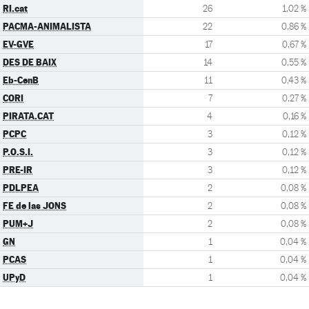
RI.cat
26
1,02 %
PACMA-ANIMALISTA
22
0,86 %
EV-GVE
17
0,67 %
DES DE BAIX
14
0,55 %
Eb-CenB
11
0,43 %
CORI
7
0,27 %
PIRATA.CAT
4
0,16 %
PCPC
3
0,12 %
P.O.S.I.
3
0,12 %
PRE-IR
3
0,12 %
PDLPEA
2
0,08 %
FE de las JONS
2
0,08 %
PUM+J
2
0,08 %
GN
1
0,04 %
PCAS
1
0,04 %
UPyD
1
0,04 %