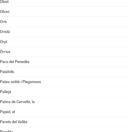
Olost
Olvan
Orís
Oristà
Orpí
Òrrius
Pacs del Penedès
Palafolls
Palau-solità i Plegamans
Pallejà
Palma de Cervelló, la
Papiol, el
Parets del Vallès
Perafita