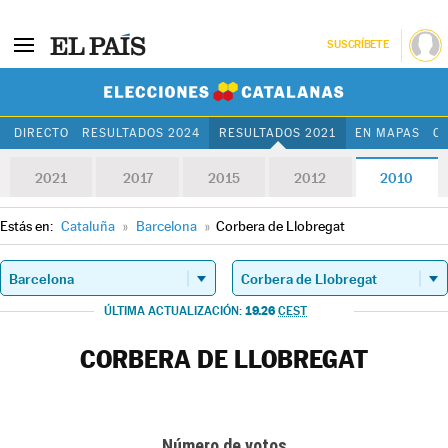
SUSCRÍBETE
Elecciones Cat
DIRECTO
RESULTADOS 2024
RESULTADOS 2021
EN MAPAS
C
2021
2017
2015
2012
2010
Estás en:
Cataluña
»
Barcelona
»
Corbera de Llobregat
19.26
ÚLTIMA ACTUALIZACIÓN:
CEST
CORBERA DE LLOBREGAT
Número de votos