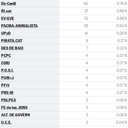
Eb-CenB
40
0,74 %
RI.cat
37
0,69 %
EV-GVE
31
0,58 %
PACMA-ANIMALISTA
29
0,54 %
UPyD
14
0,26 %
PIRATA.CAT
9
0,17 %
DES DE BAIX
7
0,13 %
PCPC
4
0,07 %
CORI
4
0,07 %
P.O.S.I.
4
0,07 %
PUM+J
4
0,07 %
PFiV
4
0,07 %
PRE-IR
4
0,07 %
PDLPEA
3
0,06 %
FE de las JONS
3
0,06 %
ALT. DE GOVERN
3
0,06 %
U.C.E.
2
0,04 %