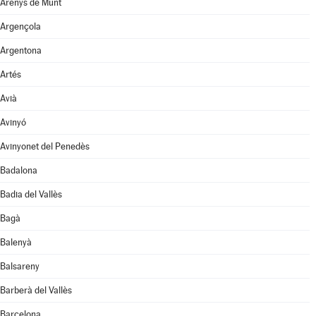
Arenys de Munt
Argençola
Argentona
Artés
Avià
Avinyó
Avinyonet del Penedès
Badalona
Badia del Vallès
Bagà
Balenyà
Balsareny
Barberà del Vallès
Barcelona