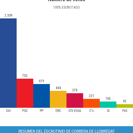
100
%
ESCRUTADO
2.309
755
619
444
378
231
165
95
CiU
PSC
PP
ERC
ICV-EUiA
C's
SI
PxC
RESUMEN DEL ESCRUTINIO DE CORBERA DE LLOBREGAT