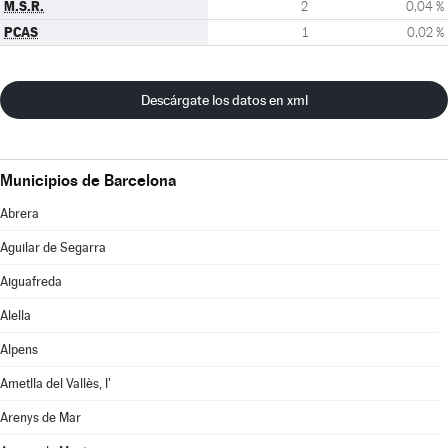
M.S.R.
2
0,04 %
PCAS
1
0,02 %
Descárgate los datos en xml
Municipios de Barcelona
Abrera
Aguilar de Segarra
Aiguafreda
Alella
Alpens
Ametlla del Vallès, l'
Arenys de Mar