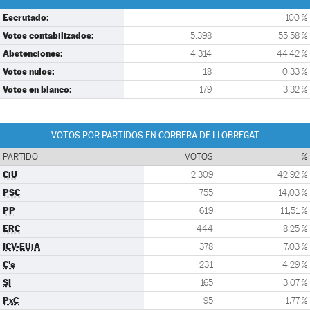
Escrutado:
100 %
Votos contabilizados:
5.398
55,58 %
Abstenciones:
4.314
44,42 %
Votos nulos:
18
0,33 %
Votos en blanco:
179
3,32 %
VOTOS POR PARTIDOS EN CORBERA DE LLOBREGAT
PARTIDO
VOTOS
%
CiU
2.309
42,92 %
PSC
755
14,03 %
PP
619
11,51 %
ERC
444
8,25 %
ICV-EUiA
378
7,03 %
C's
231
4,29 %
SI
165
3,07 %
PxC
95
1,77 %