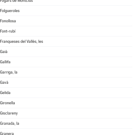
Fogars de Montclús
Folgueroles
Fonollosa
Font-rubí
Franqueses del Vallès, les
Gaià
Gallifa
Garriga, la
Gavà
Gelida
Gironella
Gisclareny
Granada, la
Granera