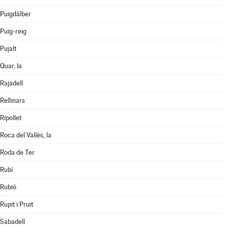
Puigdàlber
Puig-reig
Pujalt
Quar, la
Rajadell
Rellinars
Ripollet
Roca del Vallès, la
Roda de Ter
Rubí
Rubió
Rupit i Pruit
Sabadell