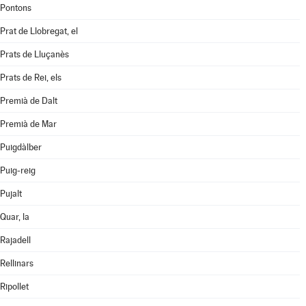
Pontons
Prat de Llobregat, el
Prats de Lluçanès
Prats de Rei, els
Premià de Dalt
Premià de Mar
Puigdàlber
Puig-reig
Pujalt
Quar, la
Rajadell
Rellinars
Ripollet