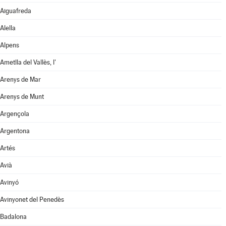
Aiguafreda
Alella
Alpens
Ametlla del Vallès, l'
Arenys de Mar
Arenys de Munt
Argençola
Argentona
Artés
Avià
Avinyó
Avinyonet del Penedès
Badalona