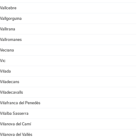
Vallcebre
Vallgorguina
Vallirana
Vallromanes
Veciana
Vic
Vilada
Viladecans
Viladecavalls
Vilafranca del Penedès
Vilalba Sasserra
Vilanova del Camí
Vilanova del Vallès