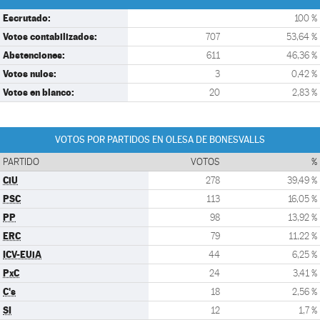
Escrutado:
100 %
Votos contabilizados:
707
53,64 %
Abstenciones:
611
46,36 %
Votos nulos:
3
0,42 %
Votos en blanco:
20
2,83 %
VOTOS POR PARTIDOS EN OLESA DE BONESVALLS
PARTIDO
VOTOS
%
CiU
278
39,49 %
PSC
113
16,05 %
PP
98
13,92 %
ERC
79
11,22 %
ICV-EUiA
44
6,25 %
PxC
24
3,41 %
C's
18
2,56 %
SI
12
1,7 %