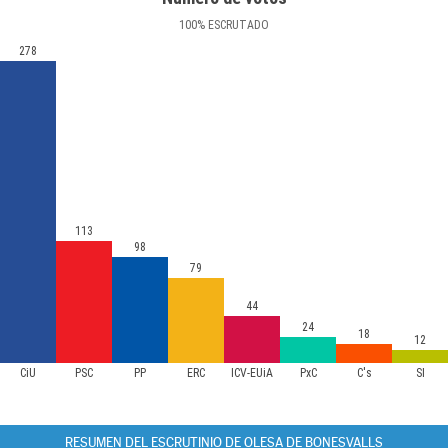
100
%
ESCRUTADO
278
113
98
79
44
24
18
12
CiU
PSC
PP
ERC
ICV-EUiA
PxC
C's
SI
RESUMEN DEL ESCRUTINIO DE OLESA DE BONESVALLS