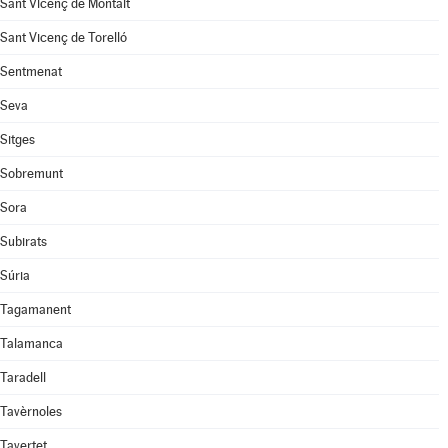
Sant Vicenç de Montalt
Sant Vicenç de Torelló
Sentmenat
Seva
Sitges
Sobremunt
Sora
Subirats
Súria
Tagamanent
Talamanca
Taradell
Tavèrnoles
Tavertet