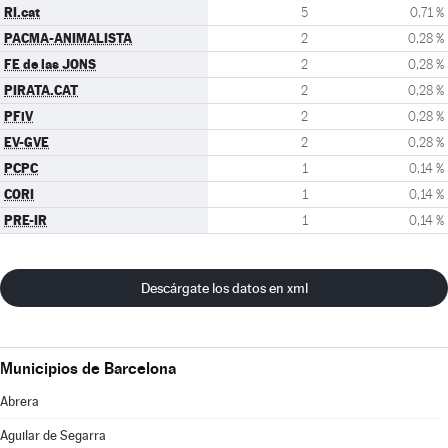
RI.cat
5
0,71 %
PACMA-ANIMALISTA
2
0,28 %
FE de las JONS
2
0,28 %
PIRATA.CAT
2
0,28 %
PFiV
2
0,28 %
EV-GVE
2
0,28 %
PCPC
1
0,14 %
CORI
1
0,14 %
PRE-IR
1
0,14 %
Descárgate los datos en xml
Municipios de Barcelona
Abrera
Aguilar de Segarra