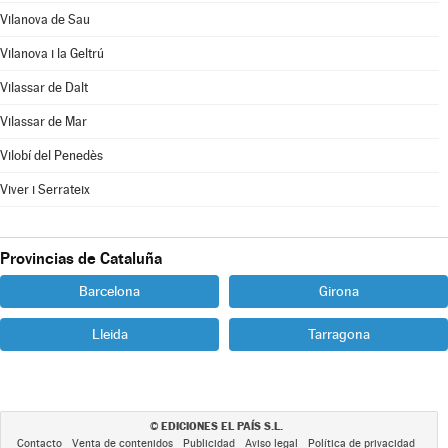
Vilanova de Sau
Vilanova i la Geltrú
Vilassar de Dalt
Vilassar de Mar
Vilobí del Penedès
Viver i Serrateix
Provincias de Cataluña
Barcelona
Girona
Lleida
Tarragona
EDICIONES EL PAÍS S.L.
©
Contacto
Venta de contenidos
Publicidad
Aviso legal
Política de privacidad