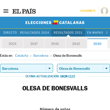
SUSCRÍBETE
Elecciones Cat
DIRECTO
RESULTADOS 2024
RESULTADOS 2021
EN MAPAS
C
2021
2017
2015
2012
2010
Estás en:
Cataluña
»
Barcelona
»
Olesa de Bonesvalls
19.26
ÚLTIMA ACTUALIZACIÓN:
CEST
OLESA DE BONESVALLS
Número de votos