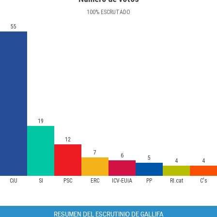
100
%
ESCRUTADO
55
19
12
7
6
5
4
4
CiU
SI
PSC
ERC
ICV-EUiA
PP
RI.cat
C's
RESUMEN DEL ESCRUTINIO DE GALLIFA