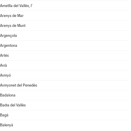
Ametlla del Vallès, l'
Arenys de Mar
Arenys de Munt
Argençola
Argentona
Artés
Avià
Avinyó
Avinyonet del Penedès
Badalona
Badia del Vallès
Bagà
Balenyà