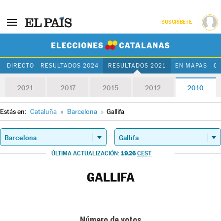
SUSCRÍBETE
Elecciones Cat
DIRECTO
RESULTADOS 2024
RESULTADOS 2021
EN MAPAS
C
2021
2017
2015
2012
2010
Estás en:
Cataluña
»
Barcelona
»
Gallifa
19.26
ÚLTIMA ACTUALIZACIÓN:
CEST
GALLIFA
Número de votos