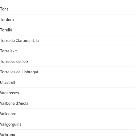
Tona
Tordera
Torelló
Torre de Claramunt, la
Torrelavit
Torrelles de Foix
Torrelles de Llobregat
Ullastrell
Vacarisses
Vallbona d'Anoia
Vallcebre
Vallgorguina
Vallirana