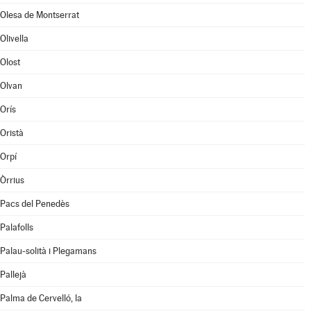
Olesa de Montserrat
Olivella
Olost
Olvan
Orís
Oristà
Orpí
Òrrius
Pacs del Penedès
Palafolls
Palau-solità i Plegamans
Pallejà
Palma de Cervelló, la