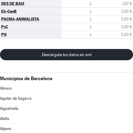
DES DE BAIX
2
1,67 %
Eb-CenB
1
0,83 %
PACMA-ANIMALISTA
1
0,83 %
PxC
1
0,83 %
PH
1
0,83 %
Descárgate los datos en xml
Municipios de Barcelona
Abrera
Aguilar de Segarra
Aiguafreda
Alella
Alpens