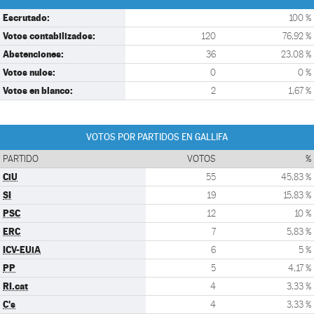
Escrutado:
100 %
Votos contabilizados:
120
76,92 %
Abstenciones:
36
23,08 %
Votos nulos:
0
0 %
Votos en blanco:
2
1,67 %
VOTOS POR PARTIDOS EN GALLIFA
PARTIDO
VOTOS
%
CiU
55
45,83 %
SI
19
15,83 %
PSC
12
10 %
ERC
7
5,83 %
ICV-EUiA
6
5 %
PP
5
4,17 %
RI.cat
4
3,33 %
C's
4
3,33 %