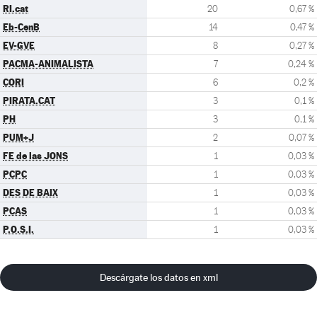
RI.cat
20
0,67 %
Eb-CenB
14
0,47 %
EV-GVE
8
0,27 %
PACMA-ANIMALISTA
7
0,24 %
CORI
6
0,2 %
PIRATA.CAT
3
0,1 %
PH
3
0,1 %
PUM+J
2
0,07 %
FE de las JONS
1
0,03 %
PCPC
1
0,03 %
DES DE BAIX
1
0,03 %
PCAS
1
0,03 %
P.O.S.I.
1
0,03 %
Descárgate los datos en xml