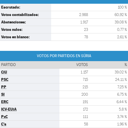
Escrutado:
100 %
Votos contabilizados:
2.988
60,92 %
Abstenciones:
1.917
39,08 %
Votos nulos:
23
0,77 %
Votos en blanco:
78
2,61 %
VOTOS POR PARTIDOS EN SÚRIA
PARTIDO
VOTOS
%
CiU
1.157
39,02 %
PSC
715
24,11 %
PP
215
7,25 %
SI
200
6,75 %
ERC
191
6,44 %
ICV-EUiA
172
5,8 %
PxC
111
3,74 %
C's
58
1,96 %