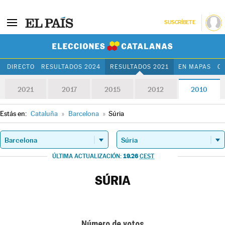
SUSCRÍBETE
Elecciones Cat
DIRECTO
RESULTADOS 2024
RESULTADOS 2021
EN MAPAS
C
2021
2017
2015
2012
2010
Estás en:
Cataluña
»
Barcelona
»
Súria
19.26
ÚLTIMA ACTUALIZACIÓN:
CEST
SÚRIA
Número de votos