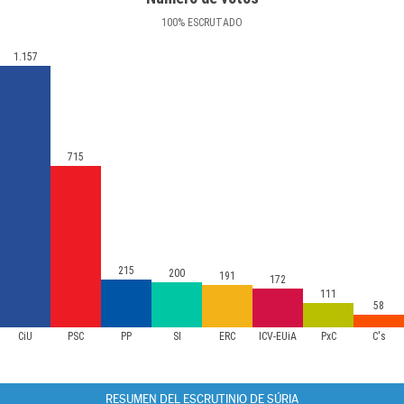
100
%
ESCRUTADO
1.157
715
215
200
191
172
111
58
CiU
PSC
PP
SI
ERC
ICV-EUiA
PxC
C's
RESUMEN DEL ESCRUTINIO DE SÚRIA