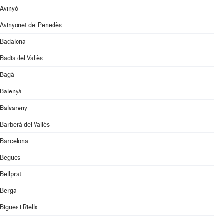
Avinyó
Avinyonet del Penedès
Badalona
Badia del Vallès
Bagà
Balenyà
Balsareny
Barberà del Vallès
Barcelona
Begues
Bellprat
Berga
Bigues i Riells