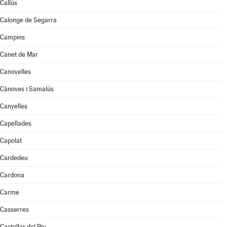
Callús
Calonge de Segarra
Campins
Canet de Mar
Canovelles
Cànoves i Samalús
Canyelles
Capellades
Capolat
Cardedeu
Cardona
Carme
Casserres
Castellar del Riu