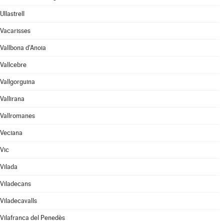
Ullastrell
Vacarisses
Vallbona d'Anoia
Vallcebre
Vallgorguina
Vallirana
Vallromanes
Veciana
Vic
Vilada
Viladecans
Viladecavalls
Vilafranca del Penedès