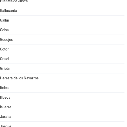
Fuentes de Jiloca
Gallocanta
Gallur
Gelsa
Godojos
Gotor
Grisel
Grisén
Herrera de los Navarros
Ibdes
Illueca
Isuerre
Jaraba
Jarque