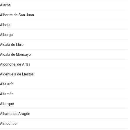
Alarba
Alberite de San Juan
Albeta
Alborge
Alcalá de Ebro
Alcalá de Moncayo
Alconchel de Ariza
Aldehuela de Liestos
Alfajarín
Alfamén
Alforque
Alhama de Aragón
Almochuel