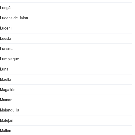
Longás
Lucena de Jalón
Luceni
Luesia
Luesma
Lumpiaque
Luna
Maella
Magallón
Mainar
Malanquilla
Maleján
Mallén