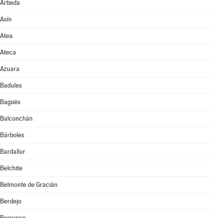
Artieda
Asín
Atea
Ateca
Azuara
Badules
Bagüés
Balconchán
Bárboles
Bardallur
Belchite
Belmonte de Gracián
Berdejo
Berrueco