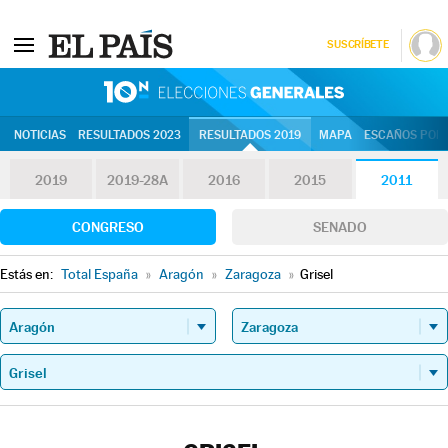
SUSCRÍBETE
10N | Eleccion
NOTICIAS
RESULTADOS 2023
RESULTADOS 2019
MAPA
ESCAÑOS POR 
2019
2019-28A
2016
2015
2011
CONGRESO
SENADO
Estás en:
Total España
»
Aragón
»
Zaragoza
»
Grisel