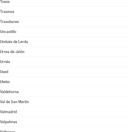
Tosos
Trasmoz
Trasobares
Uncastillo
Undués de Lerda
Urrea de Jalón
Urriés
Used
Utebo
Valdehorna
Val de San Martín
Valmadrid
Valpalmas
Valtorres