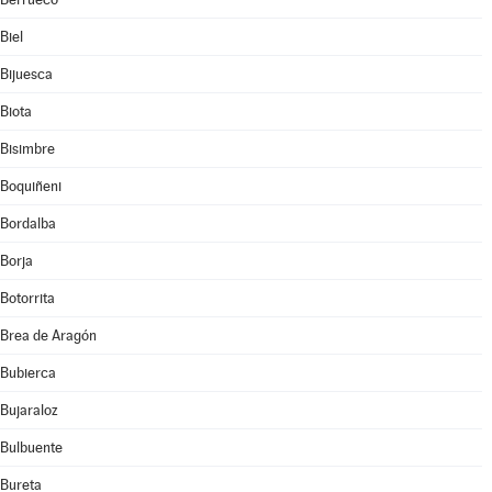
Biel
Bijuesca
Biota
Bisimbre
Boquiñeni
Bordalba
Borja
Botorrita
Brea de Aragón
Bubierca
Bujaraloz
Bulbuente
Bureta