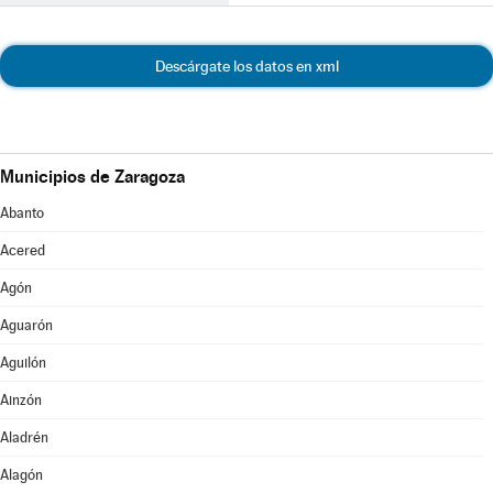
Descárgate los datos en xml
Municipios de Zaragoza
Abanto
Acered
Agón
Aguarón
Aguilón
Ainzón
Aladrén
Alagón