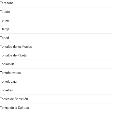
Tarazona
Tauste
Terrer
Tierga
Tobed
Torralba de los Frailes
Torralba de Ribota
Torralbilla
Torrehermosa
Torrelapaja
Torrellas
Torres de Berrellén
Torrijo de la Cañada