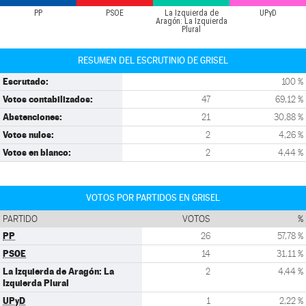
PP
PSOE
La Izquierda de
UPyD
Aragón: La Izquierda
Plural
RESUMEN DEL ESCRUTINIO DE GRISEL
Escrutado:
100 %
Votos contabilizados:
47
69,12 %
Abstenciones:
21
30,88 %
Votos nulos:
2
4,26 %
Votos en blanco:
2
4,44 %
VOTOS POR PARTIDOS EN GRISEL
PARTIDO
VOTOS
%
PP
26
57,78 %
PSOE
14
31,11 %
La Izquierda de Aragón: La
2
4,44 %
Izquierda Plural
UPyD
1
2,22 %