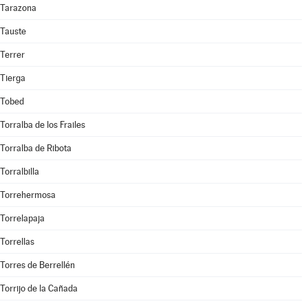
Tarazona
Tauste
Terrer
Tierga
Tobed
Torralba de los Frailes
Torralba de Ribota
Torralbilla
Torrehermosa
Torrelapaja
Torrellas
Torres de Berrellén
Torrijo de la Cañada