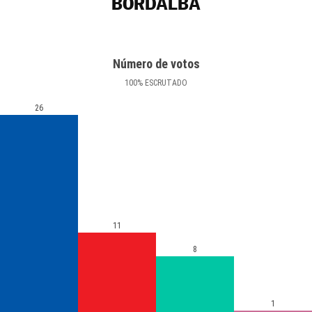
BORDALBA
Número de votos
100
%
ESCRUTADO
26
11
8
1