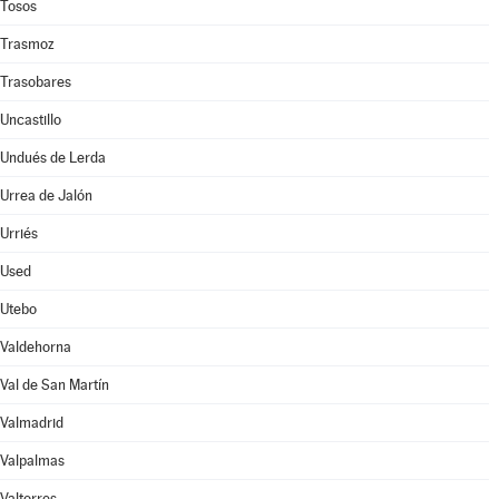
Tosos
Trasmoz
Trasobares
Uncastillo
Undués de Lerda
Urrea de Jalón
Urriés
Used
Utebo
Valdehorna
Val de San Martín
Valmadrid
Valpalmas
Valtorres