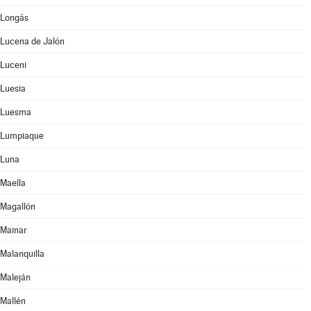
Longás
Lucena de Jalón
Luceni
Luesia
Luesma
Lumpiaque
Luna
Maella
Magallón
Mainar
Malanquilla
Maleján
Mallén