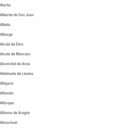
Alarba
Alberite de San Juan
Albeta
Alborge
Alcalá de Ebro
Alcalá de Moncayo
Alconchel de Ariza
Aldehuela de Liestos
Alfajarín
Alfamén
Alforque
Alhama de Aragón
Almochuel