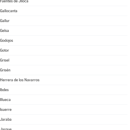
Fuentes de Jiloca
Gallocanta
Gallur
Gelsa
Godojos
Gotor
Grisel
Grisén
Herrera de los Navarros
Ibdes
Illueca
Isuerre
Jaraba
Jarque