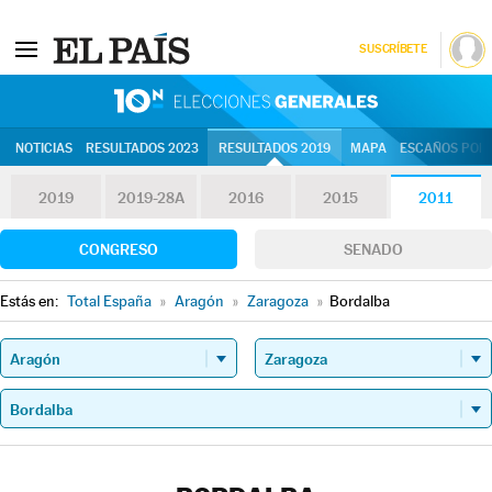
SUSCRÍBETE
10N | Eleccion
NOTICIAS
RESULTADOS 2023
RESULTADOS 2019
MAPA
ESCAÑOS POR 
2019
2019-28A
2016
2015
2011
CONGRESO
SENADO
Estás en:
Total España
»
Aragón
»
Zaragoza
»
Bordalba