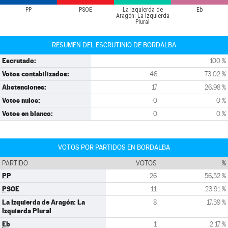
PP
PSOE
La Izquierda de
Eb
Aragón: La Izquierda
Plural
RESUMEN DEL ESCRUTINIO DE BORDALBA
Escrutado:
100 %
Votos contabilizados:
46
73,02 %
Abstenciones:
17
26,98 %
Votos nulos:
0
0 %
Votos en blanco:
0
0 %
VOTOS POR PARTIDOS EN BORDALBA
PARTIDO
VOTOS
%
PP
26
56,52 %
PSOE
11
23,91 %
La Izquierda de Aragón: La
8
17,39 %
Izquierda Plural
Eb
1
2,17 %