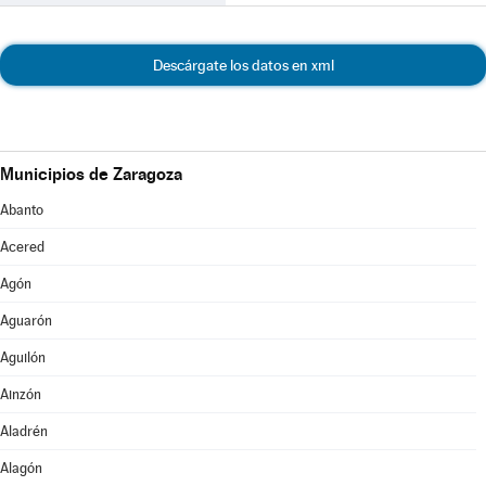
Descárgate los datos en xml
Municipios de Zaragoza
Abanto
Acered
Agón
Aguarón
Aguilón
Ainzón
Aladrén
Alagón