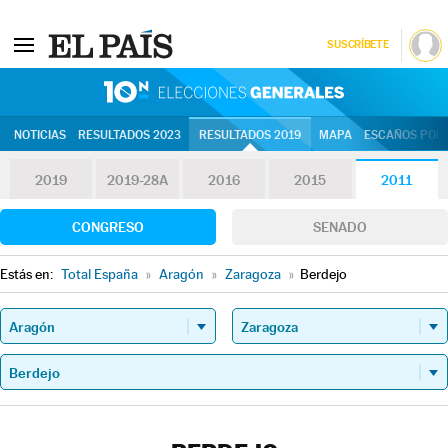
SUSCRÍBETE
10N | Eleccion
NOTICIAS
RESULTADOS 2023
RESULTADOS 2019
MAPA
ESCAÑOS POR 
2019
2019-28A
2016
2015
2011
CONGRESO
SENADO
Estás en:
Total España
»
Aragón
»
Zaragoza
»
Berdejo