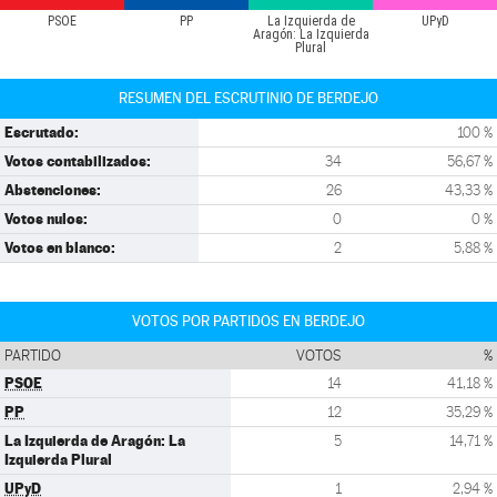
PSOE
PP
La Izquierda de
UPyD
Aragón: La Izquierda
Plural
RESUMEN DEL ESCRUTINIO DE BERDEJO
Escrutado:
100 %
Votos contabilizados:
34
56,67 %
Abstenciones:
26
43,33 %
Votos nulos:
0
0 %
Votos en blanco:
2
5,88 %
VOTOS POR PARTIDOS EN BERDEJO
PARTIDO
VOTOS
%
PSOE
14
41,18 %
PP
12
35,29 %
La Izquierda de Aragón: La
5
14,71 %
Izquierda Plural
UPyD
1
2,94 %