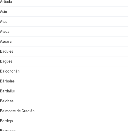
Artieda
Asín
Atea
Ateca
Azuara
Badules
Bagüés
Balconchán
Bárboles
Bardallur
Belchite
Belmonte de Gracián
Berdejo
Berrueco