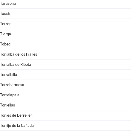
Tarazona
Tauste
Terrer
Tierga
Tobed
Torralba de los Frailes
Torralba de Ribota
Torralbilla
Torrehermosa
Torrelapaja
Torrellas
Torres de Berrellén
Torrijo de la Cañada