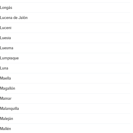
Longás
Lucena de Jalón
Luceni
Luesia
Luesma
Lumpiaque
Luna
Maella
Magallón
Mainar
Malanquilla
Maleján
Mallén