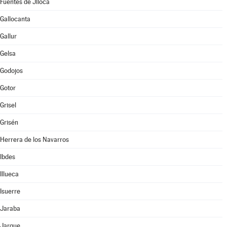
Fuentes de Jiloca
Gallocanta
Gallur
Gelsa
Godojos
Gotor
Grisel
Grisén
Herrera de los Navarros
Ibdes
Illueca
Isuerre
Jaraba
Jarque