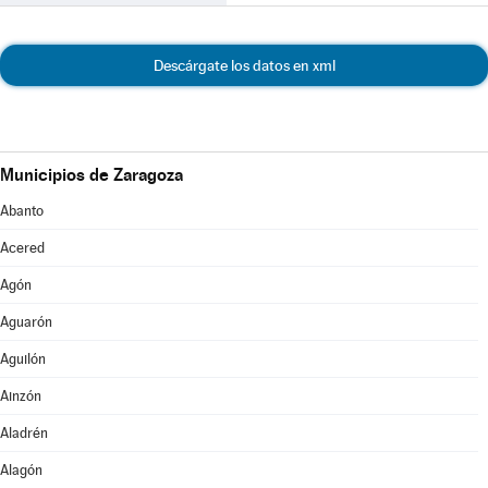
Descárgate los datos en xml
Municipios de Zaragoza
Abanto
Acered
Agón
Aguarón
Aguilón
Ainzón
Aladrén
Alagón