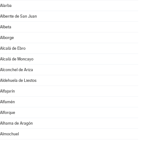
Alarba
Alberite de San Juan
Albeta
Alborge
Alcalá de Ebro
Alcalá de Moncayo
Alconchel de Ariza
Aldehuela de Liestos
Alfajarín
Alfamén
Alforque
Alhama de Aragón
Almochuel