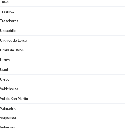
Tosos
Trasmoz
Trasobares
Uncastillo
Undués de Lerda
Urrea de Jalón
Urriés
Used
Utebo
Valdehorna
Val de San Martín
Valmadrid
Valpalmas
Valtorres