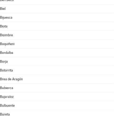
Biel
Bijuesca
Biota
Bisimbre
Boquiñeni
Bordalba
Borja
Botorrita
Brea de Aragón
Bubierca
Bujaraloz
Bulbuente
Bureta