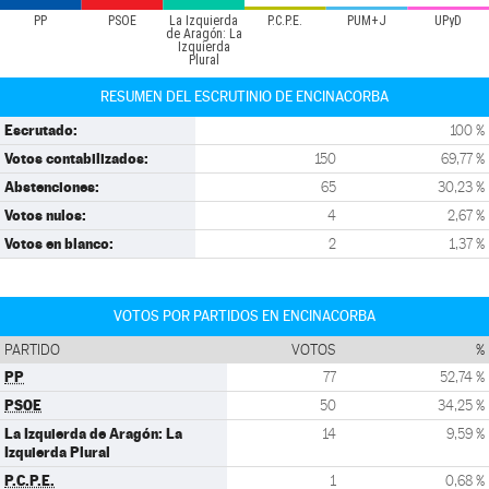
PP
PSOE
La Izquierda
P.C.P.E.
PUM+J
UPyD
de Aragón: La
Izquierda
Plural
RESUMEN DEL ESCRUTINIO DE ENCINACORBA
Escrutado:
100 %
Votos contabilizados:
150
69,77 %
Abstenciones:
65
30,23 %
Votos nulos:
4
2,67 %
Votos en blanco:
2
1,37 %
VOTOS POR PARTIDOS EN ENCINACORBA
PARTIDO
VOTOS
%
PP
77
52,74 %
PSOE
50
34,25 %
La Izquierda de Aragón: La
14
9,59 %
Izquierda Plural
P.C.P.E.
1
0,68 %