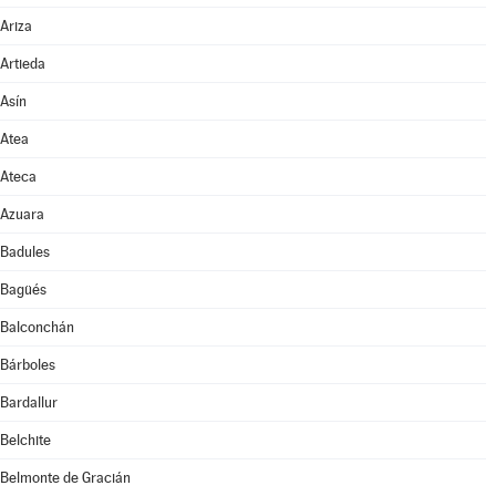
Ariza
Artieda
Asín
Atea
Ateca
Azuara
Badules
Bagüés
Balconchán
Bárboles
Bardallur
Belchite
Belmonte de Gracián