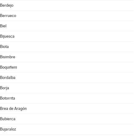
Berdejo
Berrueco
Biel
Bijuesca
Biota
Bisimbre
Boquiñeni
Bordalba
Borja
Botorrita
Brea de Aragón
Bubierca
Bujaraloz