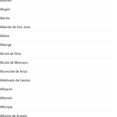
Aladrén
Alagón
Alarba
Alberite de San Juan
Albeta
Alborge
Alcalá de Ebro
Alcalá de Moncayo
Alconchel de Ariza
Aldehuela de Liestos
Alfajarín
Alfamén
Alforque
Alhama de Aragón