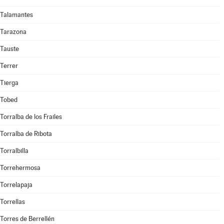
Talamantes
Tarazona
Tauste
Terrer
Tierga
Tobed
Torralba de los Frailes
Torralba de Ribota
Torralbilla
Torrehermosa
Torrelapaja
Torrellas
Torres de Berrellén