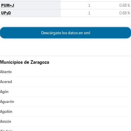
PUM+J
1
0,68 %
UPyD
1
0,68 %
Descárgate los datos en xml
Municipios de Zaragoza
Abanto
Acered
Agón
Aguarón
Aguilón
Ainzón