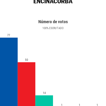
ENCINACORBA
Número de votos
100
%
ESCRUTADO
77
50
14
1
1
1