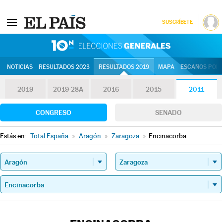
SUSCRÍBETE
10N | Eleccion
NOTICIAS
RESULTADOS 2023
RESULTADOS 2019
MAPA
ESCAÑOS POR 
2019
2019-28A
2016
2015
2011
CONGRESO
SENADO
Estás en:
Total España
»
Aragón
»
Zaragoza
»
Encinacorba