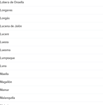
Lobera de Onsella
Longares
Longás
Lucena de Jalón
Luceni
Luesia
Luesma
Lumpiaque
Luna
Maella
Magallón
Mainar
Malanquilla