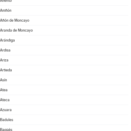
Anento
Aniñón
Añón de Moncayo
Aranda de Moncayo
Arándiga
Ardisa
Ariza
Artieda
Asín
Atea
Ateca
Azuara
Badules
Bagüés