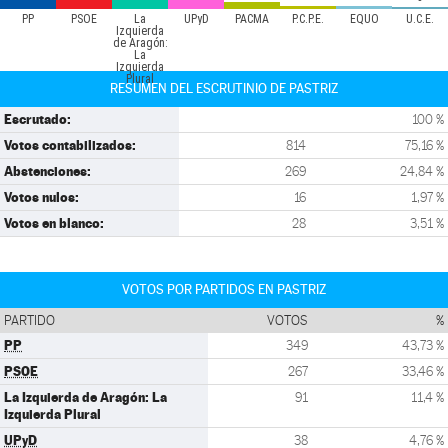
PP
PSOE
La
UPyD
PACMA
P.C.P.E.
EQUO
U.C.E.
Izquierda
de Aragón:
La
Izquierda
Plural
RESUMEN DEL ESCRUTINIO DE PASTRIZ
Escrutado:
100 %
Votos contabilizados:
814
75,16 %
Abstenciones:
269
24,84 %
Votos nulos:
16
1,97 %
Votos en blanco:
28
3,51 %
VOTOS POR PARTIDOS EN PASTRIZ
PARTIDO
VOTOS
%
PP
349
43,73 %
PSOE
267
33,46 %
La Izquierda de Aragón: La
91
11,4 %
Izquierda Plural
UPyD
38
4,76 %