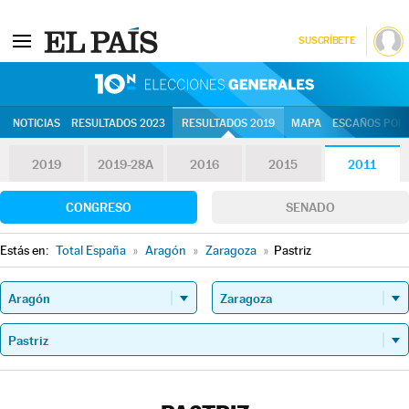
SUSCRÍBETE
10N | Eleccion
NOTICIAS
RESULTADOS 2023
RESULTADOS 2019
MAPA
ESCAÑOS POR 
2019
2019-28A
2016
2015
2011
CONGRESO
SENADO
Estás en:
Total España
»
Aragón
»
Zaragoza
»
Pastriz