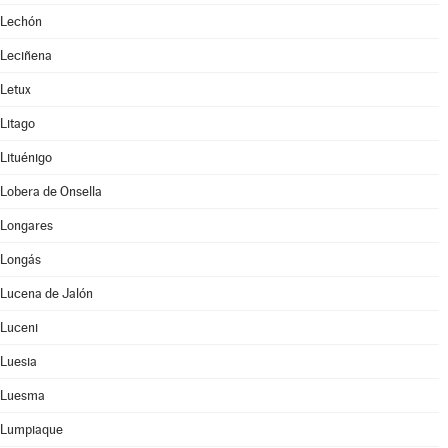
Lechón
Leciñena
Letux
Litago
Lituénigo
Lobera de Onsella
Longares
Longás
Lucena de Jalón
Luceni
Luesia
Luesma
Lumpiaque