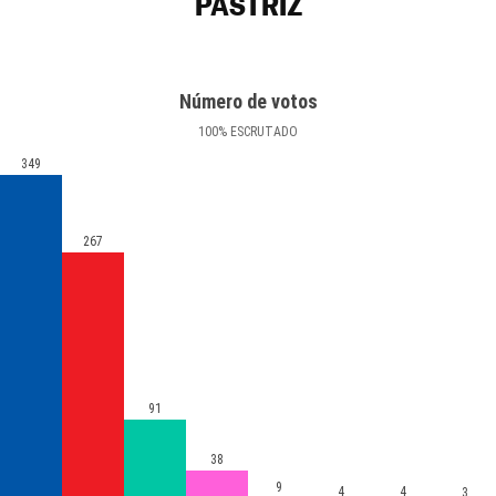
PASTRIZ
Número de votos
100
%
ESCRUTADO
349
267
91
38
9
4
4
3