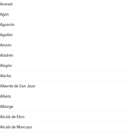
Acered
Agón
Aguarón
Aguilón
Ainzón
Aladrén
Alagón
Alarba
Alberite de San Juan
Albeta
Alborge
Alcalá de Ebro
Alcalá de Moncayo