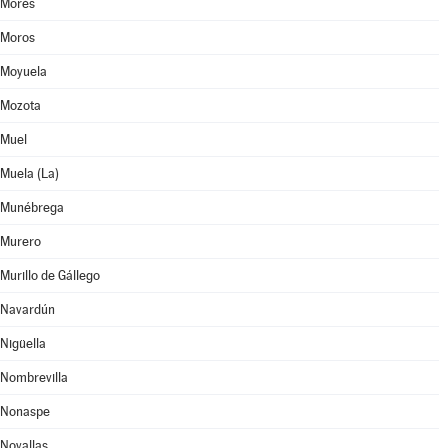
Morés
Moros
Moyuela
Mozota
Muel
Muela (La)
Munébrega
Murero
Murillo de Gállego
Navardún
Nigüella
Nombrevilla
Nonaspe
Novallas