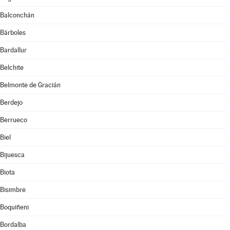
Balconchán
Bárboles
Bardallur
Belchite
Belmonte de Gracián
Berdejo
Berrueco
Biel
Bijuesca
Biota
Bisimbre
Boquiñeni
Bordalba