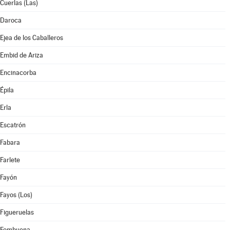
Cuerlas (Las)
Daroca
Ejea de los Caballeros
Embid de Ariza
Encinacorba
Épila
Erla
Escatrón
Fabara
Farlete
Fayón
Fayos (Los)
Figueruelas
Fombuena