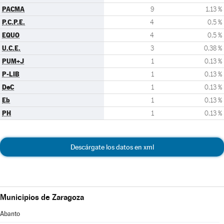
PACMA
9
1,13 %
P.C.P.E.
4
0,5 %
EQUO
4
0,5 %
U.C.E.
3
0,38 %
PUM+J
1
0,13 %
P-LIB
1
0,13 %
DeC
1
0,13 %
Eb
1
0,13 %
PH
1
0,13 %
Descárgate los datos en xml
Municipios de Zaragoza
Abanto