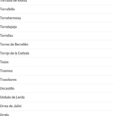
Torralba de Ribota
Torralbilla
Torrehermosa
Torrelapaja
Torrellas
Torres de Berrellén
Torrijo de la Cañada
Tosos
Trasmoz
Trasobares
Uncastillo
Undués de Lerda
Urrea de Jalón
Urriés