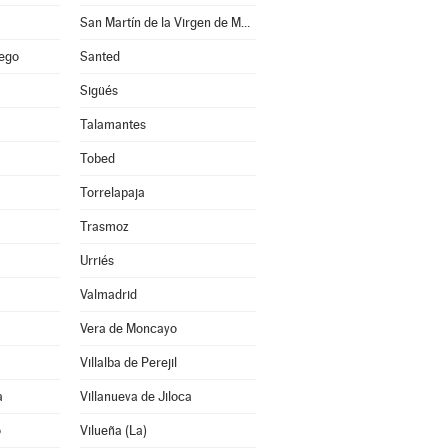
San Martín de la Virgen de Moncayo
lego
Santed
Sigüés
Talamantes
Tobed
Torrelapaja
Trasmoz
Urriés
Valmadrid
Vera de Moncayo
Villalba de Perejil
a
Villanueva de Jiloca
o
Vilueña (La)