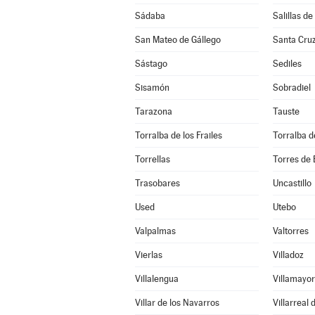
Sádaba
Salillas de
San Mateo de Gállego
Santa Cruz
Sástago
Sediles
Sisamón
Sobradiel
Tarazona
Tauste
Torralba de los Frailes
Torralba d
Torrellas
Torres de 
Trasobares
Uncastillo
Used
Utebo
Valpalmas
Valtorres
Vierlas
Villadoz
Villalengua
Villamayor
Villar de los Navarros
Villarreal