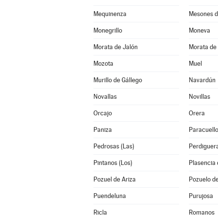
Mequinenza
Mesones d
Monegrillo
Moneva
Morata de Jalón
Morata de 
Mozota
Muel
Murillo de Gállego
Navardún
Novallas
Novillas
Orcajo
Orera
Paniza
Paracuello
Pedrosas (Las)
Perdiguer
Pintanos (Los)
Plasencia 
Pozuel de Ariza
Pozuelo d
Puendeluna
Purujosa
Ricla
Romanos