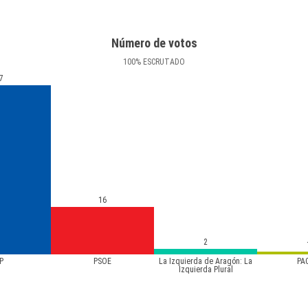
Número de votos
100
%
ESCRUTADO
7
16
2
P
PSOE
La Izquierda de Aragón: La
PA
Izquierda Plural