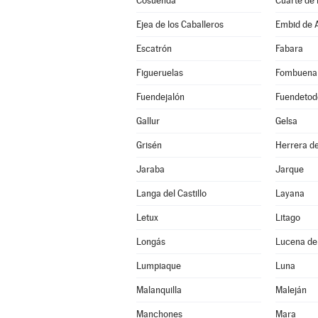
Cosuenda
Cuarte de
Ejea de los Caballeros
Embid de A
Escatrón
Fabara
Figueruelas
Fombuena
Fuendejalón
Fuendetod
Gallur
Gelsa
Grisén
Herrera de
Jaraba
Jarque
Langa del Castillo
Layana
Letux
Litago
Longás
Lucena de
Lumpiaque
Luna
Malanquilla
Maleján
Manchones
Mara