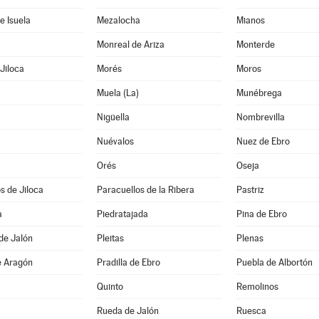
e Isuela
Mezalocha
Mianos
Monreal de Ariza
Monterde
Jiloca
Morés
Moros
Muela (La)
Munébrega
Nigüella
Nombrevilla
Nuévalos
Nuez de Ebro
Orés
Oseja
s de Jiloca
Paracuellos de la Ribera
Pastriz
a
Piedratajada
Pina de Ebro
de Jalón
Pleitas
Plenas
e Aragón
Pradilla de Ebro
Puebla de Albortón
Quinto
Remolinos
Rueda de Jalón
Ruesca