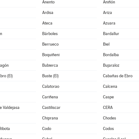
Anento
Aniñón
Ardisa
Ariza
Ateca
Azuara
án
Bárboles
Bardallur
Berrueco
Biel
Boquiñeni
Bordalba
ragón
Bubierca
Bujaraloz
bro (El)
Buste (El)
Cabañas de Ebro
Calatorao
Calcena
Cariñena
Caspe
e Valdejasa
Castiliscar
CERA
Chiprana
Chodes
Ribota
Codo
Codos