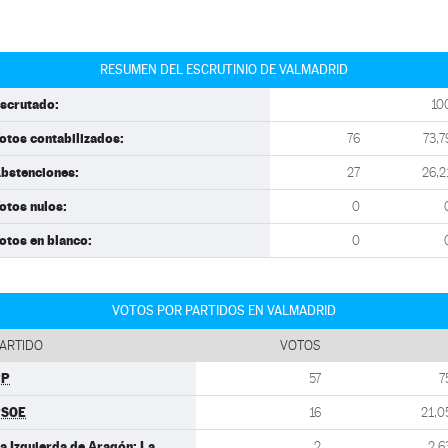
RESUMEN DEL ESCRUTINIO DE VALMADRID
scrutado:
10
otos contabilizados:
76
73,7
bstenciones:
27
26,2
otos nulos:
0
otos en blanco:
0
VOTOS POR PARTIDOS EN VALMADRID
ARTIDO
VOTOS
PP
57
7
PSOE
16
21,0
a Izquierda de Aragón: La
2
2,6