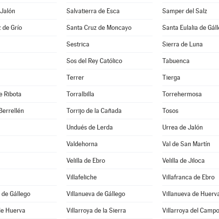
 Jalón
Salvatierra de Esca
Samper del Salz
 de Grío
Santa Cruz de Moncayo
Santa Eulalia de Gál
Sestrica
Sierra de Luna
Sos del Rey Católico
Tabuenca
Terrer
Tierga
e Ribota
Torralbilla
Torrehermosa
Berrellén
Torrijo de la Cañada
Tosos
Undués de Lerda
Urrea de Jalón
Valdehorna
Val de San Martín
Velilla de Ebro
Velilla de Jiloca
Villafeliche
Villafranca de Ebro
 de Gállego
Villanueva de Gállego
Villanueva de Huerv
 de Huerva
Villarroya de la Sierra
Villarroya del Camp