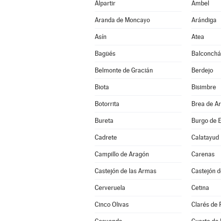
Alpartir
Ambel
Aranda de Moncayo
Arándiga
Asín
Atea
Bagüés
Balconch
Belmonte de Gracián
Berdejo
Biota
Bisimbre
Botorrita
Brea de A
Bureta
Burgo de E
Cadrete
Calatayud
Campillo de Aragón
Carenas
Castejón de las Armas
Castejón d
Cerveruela
Cetina
Cinco Olivas
Clarés de 