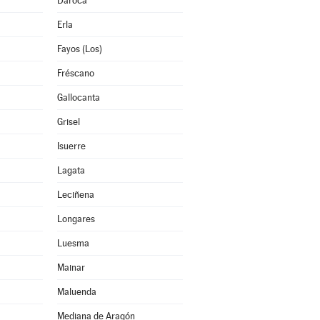
Daroca
Erla
Fayos (Los)
Fréscano
Gallocanta
Grisel
Isuerre
Lagata
Leciñena
Longares
Luesma
Mainar
Maluenda
Mediana de Aragón