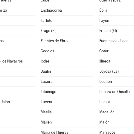
 Huerva
Cubel
Cuerlas (Las)
riza
Encinacorba
Épila
Farlete
Fayón
Frago (El)
Frasno (El)
os
Fuentes de Ebro
Fuentes de Jiloca
Godojos
Gotor
 los Navarros
Ibdes
Illueca
Jaulín
Joyosa (La)
Lécera
Lechón
Lituénigo
Lobera de Onsella
 Jalón
Luceni
Luesia
Maella
Magallón
Mallén
Malón
María de Huerva
Marracos