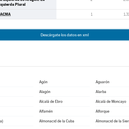
zquierda Plural
PACMA
1
1,3
Descárgate los datos en xml
Agón
Aguarón
Alagón
Alarba
Alcalá de Ebro
Alcalá de Moncayo
Alfamén
Alforque
a)
Almonacid de la Cuba
Almonacid de la Sie