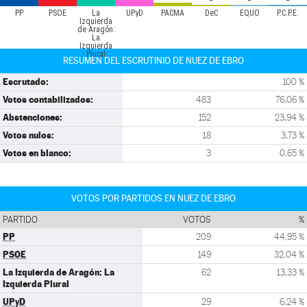
PP
PSOE
La
UPyD
PACMA
DeC
EQUO
P.C.P.E.
Izquierda
de Aragón:
La
Izquierda
Plural
RESUMEN DEL ESCRUTINIO DE NUEZ DE EBRO
Escrutado:
100 %
Votos contabilizados:
483
76,06 %
Abstenciones:
152
23,94 %
Votos nulos:
18
3,73 %
Votos en blanco:
3
0,65 %
VOTOS POR PARTIDOS EN NUEZ DE EBRO
PARTIDO
VOTOS
%
PP
209
44,95 %
PSOE
149
32,04 %
La Izquierda de Aragón: La
62
13,33 %
Izquierda Plural
UPyD
29
6,24 %