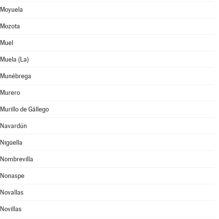
Moyuela
Mozota
Muel
Muela (La)
Munébrega
Murero
Murillo de Gállego
Navardún
Nigüella
Nombrevilla
Nonaspe
Novallas
Novillas