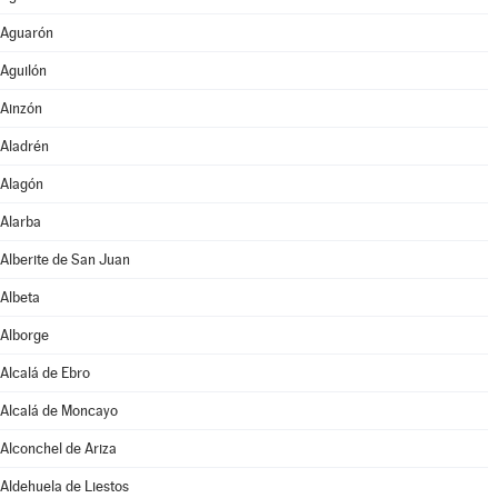
Aguarón
Aguilón
Ainzón
Aladrén
Alagón
Alarba
Alberite de San Juan
Albeta
Alborge
Alcalá de Ebro
Alcalá de Moncayo
Alconchel de Ariza
Aldehuela de Liestos