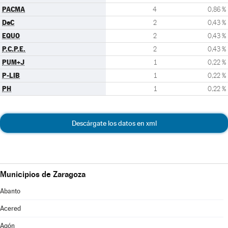
PACMA
4
0,86 %
DeC
2
0,43 %
EQUO
2
0,43 %
P.C.P.E.
2
0,43 %
PUM+J
1
0,22 %
P-LIB
1
0,22 %
PH
1
0,22 %
Descárgate los datos en xml
Municipios de Zaragoza
Abanto
Acered
Agón