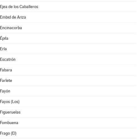
Ejea de los Caballeros
Embid de Ariza
Encinacorba
Épila
Erla
Escatrón
Fabara
Farlete
Fayón
Fayos (Los)
Figueruelas
Fombuena
Frago (El)