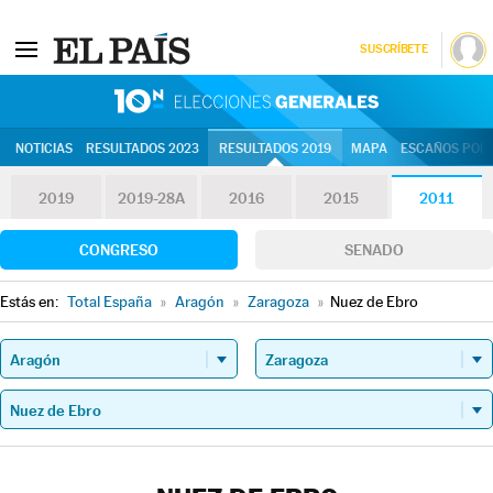
SUSCRÍBETE
10N | Eleccion
NOTICIAS
RESULTADOS 2023
RESULTADOS 2019
MAPA
ESCAÑOS POR 
2019
2019-28A
2016
2015
2011
CONGRESO
SENADO
Estás en:
Total España
»
Aragón
»
Zaragoza
»
Nuez de Ebro