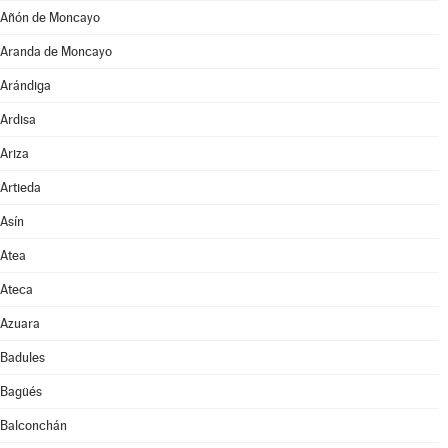
Añón de Moncayo
Aranda de Moncayo
Arándiga
Ardisa
Ariza
Artieda
Asín
Atea
Ateca
Azuara
Badules
Bagüés
Balconchán