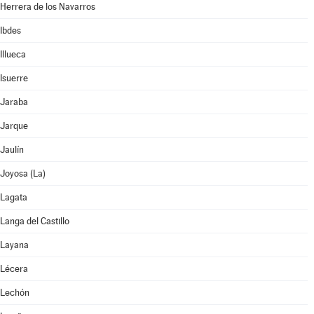
Herrera de los Navarros
Ibdes
Illueca
Isuerre
Jaraba
Jarque
Jaulín
Joyosa (La)
Lagata
Langa del Castillo
Layana
Lécera
Lechón