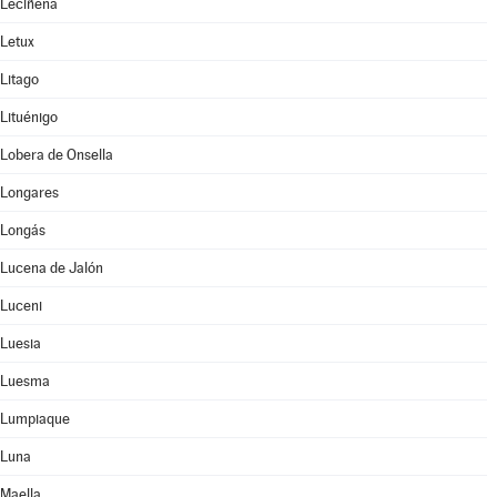
Leciñena
Letux
Litago
Lituénigo
Lobera de Onsella
Longares
Longás
Lucena de Jalón
Luceni
Luesia
Luesma
Lumpiaque
Luna
Maella