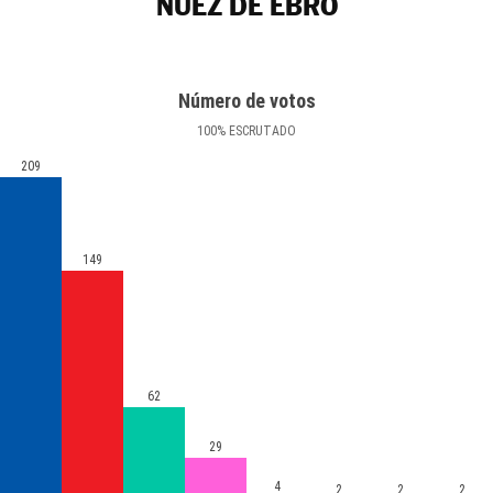
NUEZ DE EBRO
Número de votos
100
%
ESCRUTADO
209
149
62
29
4
2
2
2