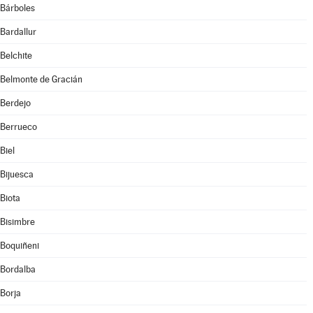
Bárboles
Bardallur
Belchite
Belmonte de Gracián
Berdejo
Berrueco
Biel
Bijuesca
Biota
Bisimbre
Boquiñeni
Bordalba
Borja