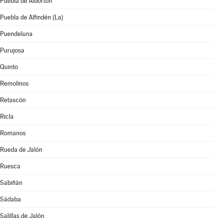
Puebla de Albortón
Puebla de Alfindén (La)
Puendeluna
Purujosa
Quinto
Remolinos
Retascón
Ricla
Romanos
Rueda de Jalón
Ruesca
Sabiñán
Sádaba
Salillas de Jalón