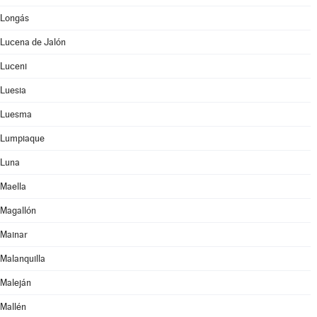
Longás
Lucena de Jalón
Luceni
Luesia
Luesma
Lumpiaque
Luna
Maella
Magallón
Mainar
Malanquilla
Maleján
Mallén