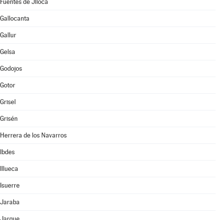
Fuentes de Jiloca
Gallocanta
Gallur
Gelsa
Godojos
Gotor
Grisel
Grisén
Herrera de los Navarros
Ibdes
Illueca
Isuerre
Jaraba
Jarque