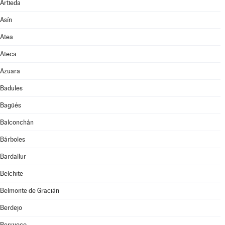
Artieda
Asín
Atea
Ateca
Azuara
Badules
Bagüés
Balconchán
Bárboles
Bardallur
Belchite
Belmonte de Gracián
Berdejo
Berrueco