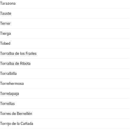
Tarazona
Tauste
Terrer
Tierga
Tobed
Torralba de los Frailes
Torralba de Ribota
Torralbilla
Torrehermosa
Torrelapaja
Torrellas
Torres de Berrellén
Torrijo de la Cañada