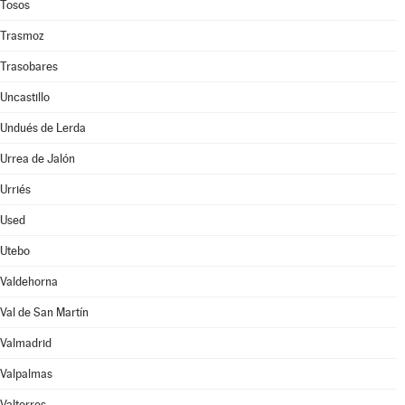
Tosos
Trasmoz
Trasobares
Uncastillo
Undués de Lerda
Urrea de Jalón
Urriés
Used
Utebo
Valdehorna
Val de San Martín
Valmadrid
Valpalmas
Valtorres