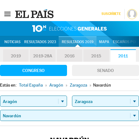
SUSCRÍBETE
10N | Eleccion
NOTICIAS
RESULTADOS 2023
RESULTADOS 2019
MAPA
ESCAÑOS POR 
2019
2019-28A
2016
2015
2011
CONGRESO
SENADO
Estás en:
Total España
»
Aragón
»
Zaragoza
»
Navardún