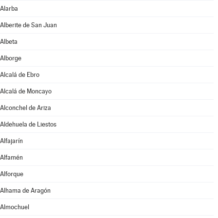
Alarba
Alberite de San Juan
Albeta
Alborge
Alcalá de Ebro
Alcalá de Moncayo
Alconchel de Ariza
Aldehuela de Liestos
Alfajarín
Alfamén
Alforque
Alhama de Aragón
Almochuel