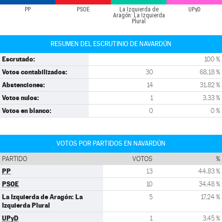
PP
PSOE
La Izquierda de
UPyD
Aragón: La Izquierda
Plural
RESUMEN DEL ESCRUTINIO DE NAVARDÚN
Escrutado:
100 %
Votos contabilizados:
30
68,18 %
Abstenciones:
14
31,82 %
Votos nulos:
1
3,33 %
Votos en blanco:
0
0 %
VOTOS POR PARTIDOS EN NAVARDÚN
PARTIDO
VOTOS
%
PP
13
44,83 %
PSOE
10
34,48 %
La Izquierda de Aragón: La
5
17,24 %
Izquierda Plural
UPyD
1
3,45 %