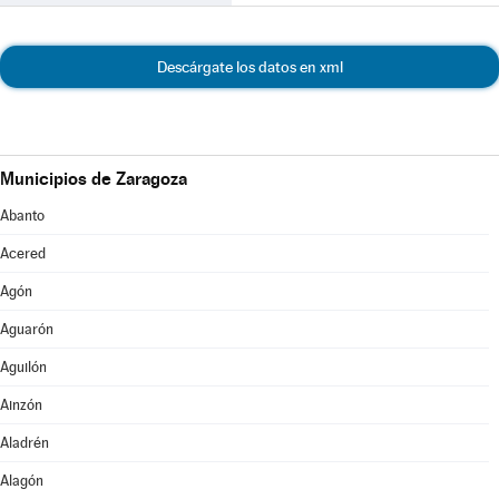
Descárgate los datos en xml
Municipios de Zaragoza
Abanto
Acered
Agón
Aguarón
Aguilón
Ainzón
Aladrén
Alagón